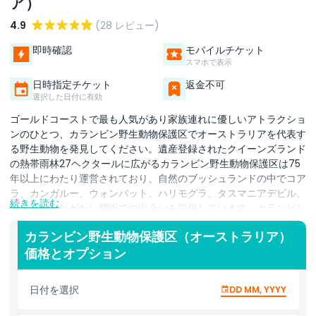
ア）
4.9
(28 レビュー)
即時確認
モバイルチケット
スマホで表示
日時指定チケット
返金不可
選択した日付に有効
ゴールドコーストで最も人気があり家族連れに優しいアトラクショ
ンのひとつ、カランビン野生動物保護区でオーストラリアを代表す
る野生動物を発見してください。遺産登録されたクイーンズランド
の熱帯雨林27ヘクタールに広がるカランビン野生動物保護区は75
年以上にわたり運営されており、自然のブッシュランドの中でコア
ラ、カンガルー、ウォンバット、ハリモグラ、タスマニアデビル、
続きを読む
ワニとの忘れがたい間近での出会いを提供しています。カランビン
野生動物保護区（ゴールドコースト）のハイライトは、来場者が色
カランビン野生動物保護区（オーストラリア）
とりどりの群れに手で餌を与える世界的に有名なレインボーロリキ
価格とオプション
ートの餌やりです。ワイルドスカイズのフリーフライトバードショ
ーでは、頭上を舞う雄大なワシを見ることができ、必見の体験で
す。家族はブリンキー・ビルのライブショー、インタラクティブな
日付を選択
DD MM, YYYY
水遊びゾーン、保護区内を巡る風光明媚なミニ蒸気機関車を楽しめ
ます。カランビン野生動物保護区にはオーストラリアで最も忙しい