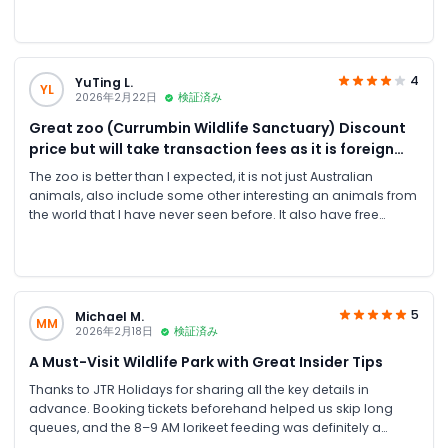
very family friendly and safe, well-organised, and set in a
beautiful natural environment with a calm, relaxed
atmosphere. Special thanks to JTR for providing this
experience at excellent prices. Highly recommended,, it’s
4
YuTing L.
YL
absolutely worth it along with the best prices.
2026年2月22日
検証済み
Great zoo (Currumbin Wildlife Sanctuary) Discount
price but will take transaction fees as it is foreign
account
The zoo is better than I expected, it is not just Australian
animals, also include some other interesting an animals from
the world that I have never seen before. It also have free
shows and tours. The booking site JTR was easy to book ( I
booked the ticket at same day, and worked) with discount
entry tickets. Overall it still worth a visit if you like animal or
young kids!
5
Michael M.
MM
2026年2月18日
検証済み
A Must-Visit Wildlife Park with Great Insider Tips
Thanks to JTR Holidays for sharing all the key details in
advance. Booking tickets beforehand helped us skip long
queues, and the 8–9 AM lorikeet feeding was definitely a
highlight. , must-visit and very well-managed park. The staff