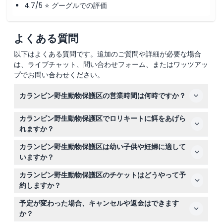
4.7/5 ⭐ グーグルでの評価
よくある質問
以下はよくある質問です。追加のご質問や詳細が必要な場合
は、ライブチャット、問い合わせフォーム、またはワッツアッ
プでお問い合わせください。
カランビン野生動物保護区の営業時間は何時ですか？
保護区は毎日午前9時から午後4時まで開いています（変
カランビン野生動物保護区でロリキートに餌をあげら
更されることがありますので、ご予約時にご確認くださ
れますか？
い）。
はい！カラフルなレインボーロリキートの餌やりを午前8
カランビン野生動物保護区は幼い子供や妊婦に適して
時と午後4時の1日2回の餌やりセッションでお楽しみいた
いますか？
だけます（変更されることがありますので、ご予約時にご
保護区は3歳から13歳の子供と14歳から99歳の大人を歓迎
確認ください）。
カランビン野生動物保護区のチケットはどうやって予
していますが、非常に幼い幼児、妊婦、最近手術を受けた
約しますか？
方や心臓病の方には適していません。
このウェブサイト上で簡単にチケットをオンライン予約で
予定が変わった場合、キャンセルや返金はできます
き、手間なくすぐにアクセスが確保できます。
か？