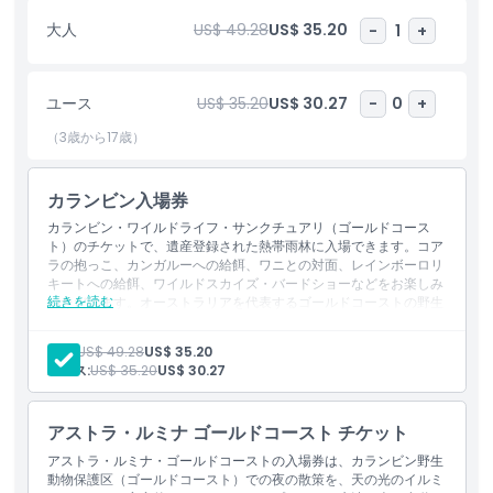
野生動物病院があり、毎年50,000匹以上の動物を治療しており、
大人
US$ 49.28
US$ 35.20
-
1
+
来場者は実際の保護とリハビリの活動を間近に見ることができま
す。さらに、ウォークスルー式の鳥類展示や爬虫類展示、レッサー
パンダやキツネザルのような希少種がいるロストバレーも探検でき
ユース
US$ 35.20
US$ 30.27
-
0
+
ます。スリルを求める人はツリートップチャレンジのジップライン
やハイロープコースで冒険を追加できます。教育、保護、冒険を組
（3歳から17歳）
み合わせたカランビン野生動物保護区（ゴールドコースト）は、ゴ
ールドコーストで最高の野生動物公園のひとつであり、カランビン
カランビン入場券
野生動物保護区のチケット、ゴールドコーストでのアクティビテ
ィ、家族向けの野生動物体験を探す旅行者にとって最良の選択肢で
カランビン・ワイルドライフ・サンクチュアリ（ゴールドコース
す。
ト）のチケットで、遺産登録された熱帯雨林に入場できます。コア
ラの抱っこ、カンガルーへの給餌、ワニとの対面、レインボーロリ
キートへの給餌、ワイルドスカイズ・バードショーなどをお楽しみ
続きを読む
いただけます。オーストラリアを代表するゴールドコーストの野生
ハイライト
動物保護区で、ネイティブ動物を自然に近い生息地の中で観察でき
ます。
大人:
US$ 49.28
US$ 35.20
含まれるもの
ユース:
US$ 35.20
US$ 30.27
カーラムビン・ワイルドライフ・サンクチュアリ 一般入場券
含まれるもの
アストラ・ルミナ ゴールドコースト チケット
子供／大人ポリシー
アストラ・ルミナ・ゴールドコーストの入場券は、カランビン野生
動物保護区（ゴールドコースト）での夜の散策を、天の光のイルミ