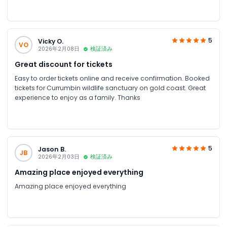
were friendly and knowledgeable, and the park is a great size
for both adults and kids; we spent around 4 hours there
comfortably. Highly recommended
5
Vicky O.
VO
2026年2月08日
検証済み
Great discount for tickets
Easy to order tickets online and receive confirmation. Booked
tickets for Currumbin wildlife sanctuary on gold coast. Great
experience to enjoy as a family. Thanks
5
Jason B.
JB
2026年2月03日
検証済み
Amazing place enjoyed everything
Amazing place enjoyed everything