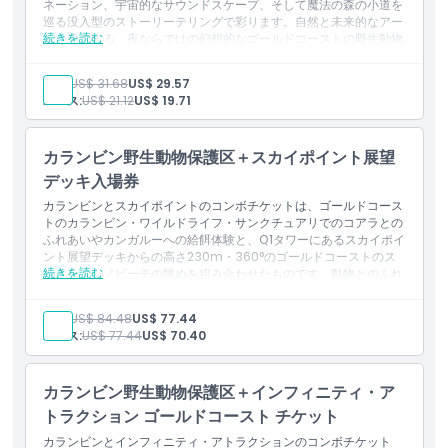
ネーション、宇宙的なサウンドスケープ、そして魔法の森の小道を
除外事項
巡る没入型のストーリーテリングで彩ります。自然と未来的なアー
続きを読む
トが融合する、夜ならではの幻想的なゴールドコーストの野生動物
保護区体験です。
対象外
含まれるもの
大人:
US$ 31.68
US$ 29.57
アストラ・ルミナ・ゴールドコーストでの夜の散策入場
ユース:
US$ 21.12
US$ 19.71
没入型の光と音の体験
営業時間
カランビン野生動物保護区＋スカイポイント展望
デッキ入場券
注意事項
カランビンとスカイポイントのコンボチケットは、ゴールドコース
トのカランビン・ワイルドライフ・サンクチュアリでのコアラとの
ふれあいやカンガルーへの給餌体験と、Q1タワーにあるスカイポイ
場所
ント展望デッキからの高さ230m・360°のゴールドコーストのス
続きを読む
カイライン／ビーチの眺めを組み合わせたものです。動物とのふれ
あいとパノラマが楽しめます。
キャンセルポリシー
含まれるもの
大人:
US$ 84.48
US$ 77.44
ゴールドコーストのカランビン・ワイルドライフ・サンクチュ
ユース:
US$ 77.44
US$ 70.40
アリ入場
ゴールドコーストのスカイポイント展望デッキ入場
野生動物とのふれあいと360°の海岸の眺望
カランビン野生動物保護区＋インフィニティ・ア
トラクション ゴールドコースト チケット
カランビンとインフィニティ・アトラクションのコンボチケット