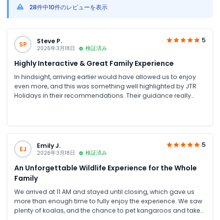
28件中10件のレビューを表示
5
Steve P.
SP
2026年3月18日
検証済み
Highly Interactive & Great Family Experience
In hindsight, arriving earlier would have allowed us to enjoy
even more, and this was something well highlighted by JTR
Holidays in their recommendations. Their guidance really
helped us make the most of our visit. We visited with family
and had a fantastic time; both adults and kids were
entertained throughout. It’s one of the most interactive zoos
we’ve experienced, with animals freely roaming and creating
a unique, engaging atmosphere. Highly recommended for
5
Emily J.
EJ
families!
2026年3月18日
検証済み
An Unforgettable Wildlife Experience for the Whole
Family
We arrived at 11 AM and stayed until closing, which gave us
more than enough time to fully enjoy the experience. We saw
plenty of koalas, and the chance to pet kangaroos and take
photos with them made it truly unforgettable. The place is