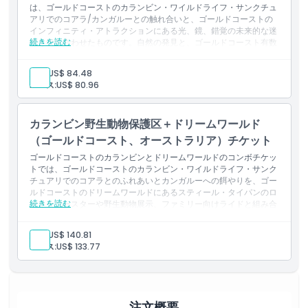
は、ゴールドコーストのカランビン・ワイルドライフ・サンクチュ
アリでのコアラ/カンガルーとの触れ合いと、ゴールドコーストの
インフィニティ・アトラクションにある光、鏡、錯覚の未来的な迷
続きを読む
路を組み合わせたものです。自然の発見と、ゴールドコースト有数
の動物保護区とインタラクティブなアトラクションでの感覚を揺さ
ぶる楽しさを同時に体験できます。
大人:
US$ 84.48
含まれるもの
ユース:
US$ 80.96
ゴールドコーストのカランビン・ワイルドライフ・サンクチュ
アリ入場（動物との触れ合い付き）
ゴールドコーストのインフィニティ・アトラクション 感覚迷
カランビン野生動物保護区＋ドリームワールド
路入場
動物体験と未来的な体験
（ゴールドコースト、オーストラリア）チケット
ゴールドコーストのカランビンとドリームワールドのコンボチケッ
トでは、ゴールドコーストのカランビン・ワイルドライフ・サンク
チュアリでのコアラとのふれあいとカンガルーへの餌やりを、ゴー
ルドコーストのドリームワールドにあるスティール・タイパンのロ
続きを読む
ーラーコースターや野生動物展示、ファミリー向けライドと組み合
わせています。人気のゴールドコーストの野生動物保護区とテーマ
パークで、動物とのふれあいとスリル満点の体験が楽しめます。
大人:
US$ 140.81
含まれるもの
ユース:
US$ 133.77
ゴールドコーストのカランビン・ワイルドライフ・サンクチュ
アリ入場
ゴールドコーストのドリームワールドの乗り物・アトラクショ
ン入場
注文概要