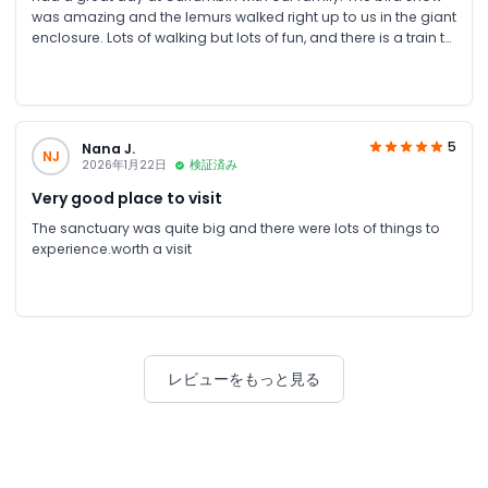
was amazing and the lemurs walked right up to us in the giant
enclosure. Lots of walking but lots of fun, and there is a train to
take you around the park if you get tired. JTR was great to
deal with. Got cheapest tickets around sent straight to inbox
and via whatsapp.
5
Nana J.
NJ
2026年1月22日
検証済み
Very good place to visit
The sanctuary was quite big and there were lots of things to
experience.worth a visit
レビューをもっと見る