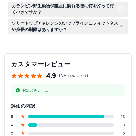
申し訳ありませんが、チケットは返金不可で、いかなる場
カランビン野生動物保護区に訪れる際に何を持って行
合もキャンセルはできませんので、予めご了承ください。
くべきですか？
歩きやすい服装と靴、帽子や日焼け止めなどの紫外線対策
ツリートップチャレンジのジップラインにフィットネス
用品、水分補給のための水筒を持参してください。
や身長の制限はありますか？
はい、ツリートップチャレンジは高いロープとジップライ
ンを含み、一定のフィットネスレベルと身長が必要ですの
で、ご予約前に適合性を確認してください。
カスタマーレビュー
4.9
(28 reviews)
検証済みレビュー
評価の内訳
5
25
4
3
3
0