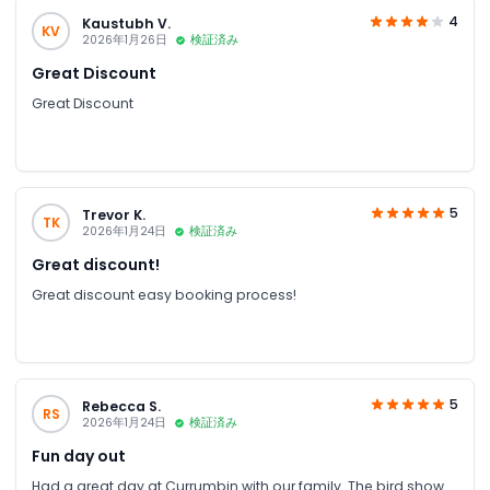
4
Kaustubh V.
KV
2026年1月26日
検証済み
Great Discount
Great Discount
5
Trevor K.
TK
2026年1月24日
検証済み
Great discount!
Great discount easy booking process!
5
Rebecca S.
RS
2026年1月24日
検証済み
Fun day out
Had a great day at Currumbin with our family. The bird show