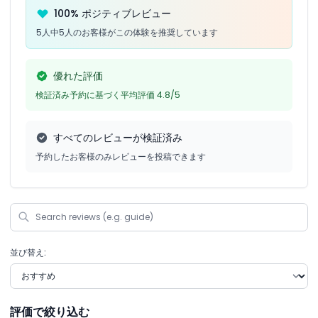
ハイラインとハドソンヤーズ ハイライトツアー
100% ポジティブレビュー
ニューヨーク歴史協会
5人中5人のお客様がこの体験を推奨しています
ユダヤ人遺産博物館
ウィリアムズバーグでのブルックリンベスト徒歩ツアー
フランセス・タバーン®博物館
NYC 奴隷制と地下鉄道徒歩ツアー
優れた評価
グリニッジヴィレッジのゴーストツアー
エルドリッジ・ストリート博物館
検証済み予約に基づく平均評価 4.8/5
国際写真センター
シーライフ水族館 ニュージャージー
レゴランド®ディスカバリー・センター ニュージャージー
すべてのレビューが検証済み
サウス・ストリート・シーポート博物館
スタテンアイランド動物園
予約したお客様のみレビューを投稿できます
ガバナーズ島でのサーリー自転車レンタル
スナッグハーバー文化センター＆植物園
パーリー・センター・フォー・メディア
エンパイア・ステート・ビルによる『殺人事件を解決』
モマ PS1
スタテンアイランド博物館
スタテンアイランド子ども博物館
コニーアイランドのルナパーク
並び替え:
ビースト・スピードボートライド
評価で絞り込む