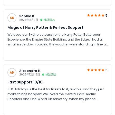
beyond to resolve any confusion ASAP.
5
Sophia K.
SK
2026年2月11日
検証済み
Magic at Harry Potter & Perfect Support!
We used our 3-choice pass for the Harry Potter Butterbeer
Experience, the Empire State Building, and the Edge. I had a
small issue downloading the voucher while standing in line at
the Harry Potter shop, but I messaged JTR Holidays on
WhatsApp and they sent me a fresh PDF link within 60
seconds! Their speed is unmatched. It’s so reassuring to
know help is just a text away.
5
Alexandra H.
AH
2025年12月15日
検証済み
Fast Support 10/10.
JTR Holidays is the best for tickets fast, reliable, and they just
make things happen! We loved the Central Park Electric
Scooters and One World Observatory. When my phone
glitched at the rental desk, a quick WhatsApp to JTR fixed
everything instantly. They stayed on the chat until I was all set.
Their asap support is a solid 10/10.