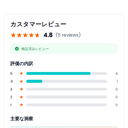
ニューヨーク市博物館
を提示するとパスが有効になります。その日から30日
マーベル＆DCスーパーヒーロー 徒歩ツアー
お金の作られ方：ウォール街徒歩ツアー
間、選択した3つのスポットを訪問可能で、スマートフォ
公式チャイナタウン徒歩ツアー
ンからいつでもパスにアクセスできます。
ニューヨーク植物園：ガーデンパス
カスタマーレビュー
ハイライン – チェルシー – ミートパッキング地区 近隣徒歩ツ
アー
4.8
(5 reviews)
プライド徒歩ツアー
ブルックリンのグラフィティ＆ストリートアート徒歩ツアー
コニーアイランドのデノのワンダーホイール
検証済みレビュー
公式リトルイタリー徒歩ツアー
ニューヨーク バーラウンジ＆ルーフトップツアー
シェイク、ラトル＆ロール デュエリング・ピアノショー
評価の内訳
ハーレム・ジャズシリーズ
グリニッジヴィレッジ 徒歩ツアー
5
ハーレムワンストップによるハーレム・ゴスペルコンサート
4
セント・ジョン・ザ・ディヴァイン大聖堂 ハイライトツアー
4
1
アーツ・アンド・デザイン博物館
クーパー・ヒューイット・スミソニアン デザイン博物館
3
0
NYC区：ブルックリン、ブロンクス、ハーレム、クイーン
2
0
ズ、コニーアイランド
バワリー歴史地区徒歩ツアー
1
0
ローワーイーストサイド 食と文化の徒歩ツアー
ニューヨーク市 ニュースメディア徒歩ツアー
夜のグリニッジヴィレッジ徒歩ツアー
主要な洞察
Masters of the Camera NYC 屋上フォトシュート
ハーレムワンストップによるハーレムの文化徒歩ツアー