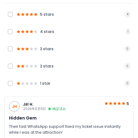
5 stars
4
4 stars
1
3 stars
0
2 stars
0
1 star
0
5
Jill H.
JH
2026年5月11日
検証済み
Hidden Gem
Their fast WhatsApp support fixed my ticket issue instantly
while I was at the attraction!