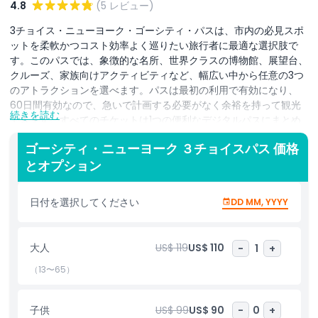
4.8
(5 レビュー)
3チョイス・ニューヨーク・ゴーシティ・パスは、市内の必見スポ
ットを柔軟かつコスト効率よく巡りたい旅行者に最適な選択肢で
す。このパスでは、象徴的な名所、世界クラスの博物館、展望台、
クルーズ、家族向けアクティビティなど、幅広い中から任意の3つ
のアトラクションを選べます。パスは最初の利用で有効になり、
60日間有効なので、急いで計画する必要がなく余裕を持って観光
続きを読む
できます。すべてのチケットは1つの便利なデジタルパスにまとめ
られ、個別購入の手間が省け、その場で行程を簡単に調整できま
ゴーシティ・ニューヨーク ３チョイスパス 価格
す。お気に入りのスポットを再訪したり、別のエリアを探索した
とオプション
り、地元のカフェを楽しんだり、追加の体験を組み込んだりする場
合でも、このパスなら旅行の計画を自由に組み立てられます。カッ
プルや家族、ゆったりとしたペースを好む旅行者に理想的な3チョ
日付を選択してください
DD MM, YYYY
イス・パスは、ニューヨークの文化、歴史、エンターテインメント
を自分のペースで楽しめることを可能にします。興味のあるアトラ
クションを選んで、市内での時間を最大限に活用しながら利便性、
大人
US$ 119
US$ 110
-
1
+
価値、自由度を高めましょう。
（13〜65）
ハイライト
子供
US$ 99
US$ 90
-
0
+