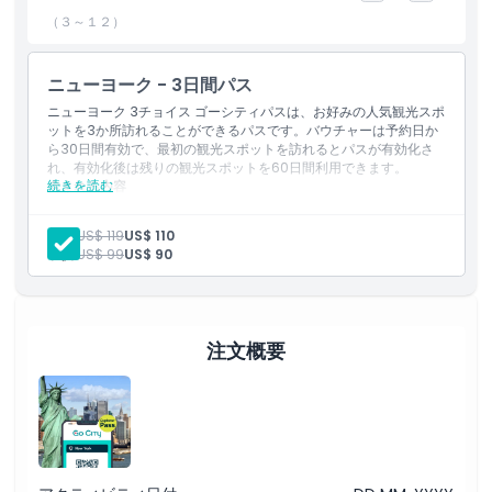
含まれるもの
（３～１２）
子供／大人ポリシー
ニューヨーク - 3日間パス
ニューヨーク 3チョイス ゴーシティパスは、お好みの人気観光スポ
ットを3か所訪れることができるパスです。バウチャーは予約日か
除外事項
ら30日間有効で、最初の観光スポットを訪れるとパスが有効化さ
れ、有効化後は残りの観光スポットを60日間利用できます。
続きを読む
含まれる内容
注意事項
エンパイア・ステート・ビルディング ゴーシティ
エッジ（ハドソンヤーズ） ゴーシティ
大人:
US$ 119
US$ 110
トップ・オブ・ザ・ロック展望台 ゴーシティ
子供:
US$ 99
US$ 90
ワン・ワールド展望台 ゴーシティ
場所
アメリカ自然史博物館 ゴーシティ
ニューヨーク近代美術館（MoMA） ゴーシティ
9/11メモリアル＆ミュージアム ゴーシティ
キャンセルポリシー
イントレピッド博物館（イントレピッド海・空・宇宙博物館）
注文概要
ゴーシティ
セントラルパーク終日自転車レンタル（アンリミテッド・バイ
キング） ゴーシティ
マダム・タッソー＋マーベル・ユニバース4D ゴーシティ
ザ・ミュージアム・オブ・ブロードウェイ ゴーシティ
マーサー・ラボ－アート＆テクノロジー博物館 ゴーシティ
サークルライン NYC ランドマーククルーズ ゴーシティ
自由の女神＆エリス島フェリー ゴーシティ