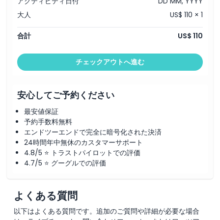
アクティビティ日付
DD MM, YYYY
ビッグバス 2日間 ダウンタウン＆アップタウン ホップオンホ
大人
US$ 110 × 1
ップオフツアー ゴーシティ
グッゲンハイム美術館 ゴーシティ
夕暮れの像クルーズ ゴーシティ
合計
US$ 110
アンリミテッド・バイキングによるセントラルパーク自転車ツ
アー ゴーシティ
RiseNY（没入型体験） ゴーシティ
チェックアウトへ進む
マディソン・スクエア・ガーデン ツアー体験 ゴーシティ
ロックフェラー・センター ツアー ゴーシティ
ホリデー・マーケット＆クリスマスライト徒歩ツアー ゴーシ
ティ
安心してご予約ください
ブルックリンのクリスマスライト徒歩ツアー ゴーシティ
ブロンクス、ブルックリン、クイーンズのNYCバスツアー ゴ
最安値保証
ーシティ
予約手数料無料
ニューヨークの主要30以上の観光スポット徒歩ツアー ゴーシ
エンドツーエンドで完全に暗号化された決済
ティ
セックス博物館（ニューヨーク）
24時間年中無休のカスタマーサポート
ハーバーライトクルーズ：サークルライン観光
4.8/5 ⭐ トラストパイロットでの評価
ニューヨーク・ヤンキースの試合チケット
4.7/5 ⭐ グーグルでの評価
ヤンキー・スタジアム クラシックツアー
ハーレム・ゴスペルツアー（日曜礼拝）
NYCベストクルーズ：サークルライン観光
完璧なピクニック
よくある質問
ラジオシティ・ミュージックホール ツアー体験
Escape Virtuality 3 3つのVR体験
以下はよくある質問です。追加のご質問や詳細が必要な場合
NYCテレビ＆映画バスツアー