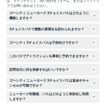
は、ライブチャット、問い合わせフォーム、またはワッツアッ
セント・パトリック大聖堂 エクスプレス入場ツアー
プでお問い合わせください。
アーテックハウス ニューヨーク
カーネギー・ホール ツアー
ゴーシティ ニューヨーク 3チョイスパスはどのように
フード・オン・フット ツアー
機能しますか？
アンリミテッド・バイキングによるブルックリン橋自転車レン
タル（終日）
ニューヨーク市内の90以上のオプションから好きなアト
スピークイージー酒場と禁酒法時代の歴史ツアー
3チョイスパスで複数の展望台を訪れられますか？
ラクションを3つ選び、自分のペースで訪れることができ
ウッドベリー・コモンバスツアー（往復＋VIPクーポン冊子）
ます。パスは初めて使用した日から30日間有効なので、
ブルックリン橋とダンボ徒歩ツアー
3つのアトラクションのうち、展望台は1つだけ選択可能で
ハリー・ポッター ニューヨークでのバタービール体験
ゆったりと探索をお楽しみいただけます。
ゴーシティ 3チョイスパスは子供向けですか？
ろうそく灯のカタコンベツアー
す。例えば、エンパイア・ステート・ビルディングやトッ
リバティクルーズ：サークルライン観光
プ・オブ・ザ・ロックなどのうち1つと、残りの2つはリス
ソーホー – リトルイタリー – チャイナタウン 近隣徒歩ツアー
はい、3歳から12歳の子供は割引料金の子供用パスが利用
トから他のアトラクションを選んでください。
ホイットニー美術館
このパスでアトラクションを事前に予約できますか？
でき、13歳以上は大人用パスが必要です。0歳から2歳の
9/11ミュージアム ワークショップ：ハンズオン9/11展示
子供は一部のアトラクションで料金がかかる場合があるた
レゴランド・ゴーシェン
一部のアトラクションでは事前予約や特定の時間帯の指定
め、事前に詳細をご確認ください。
ニューヨーク見どころ自転車ツアー
訪問当日に何を持参すればいいですか？
が必要ですが、このウェブサイトのオンライン予約プロセ
リバティ・スーパーエクスプレスクルーズ
アンリミテッド・バイキングによるブルックリン橋ガイド付き
スで空き状況を確認し、簡単に時間を予約できます。
スマートフォンにデジタルパスを表示してスムーズに入場
自転車ツアー
ゴーシティ ニューヨーク 3チョイスパスは返金やキャ
セントラルパーク電動スクーターレンタル – 1時間
できるようにし、必要に応じて有効なIDもご持参くださ
ンセルが可能ですか？
クリッパー・シティ帆船：昼間の航海またはシティライトクル
い。複数の場所を訪れるため、歩きやすい靴と天候に合っ
ーズ
残念ながら、このパスは返金不可で、一度購入するとキャ
た服装もおすすめします。
ニューヨーク到着後、パスはどのように有効化し利用
ブルックリン植物園
ンセルできません。購入前に旅行計画を十分ご確認くださ
ブロードウェイ＆タイムズスクエア 徒歩ツアー
しますか？
い。
セントラルパークのテレビ＆映画ロケ地徒歩ツアー
最初に任意のアトラクションに入場する際にデジタルパス