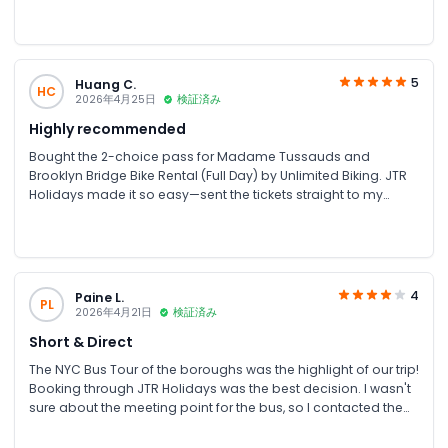
5
Huang C.
HC
2026年4月25日
検証済み
Highly recommended
Bought the 2-choice pass for Madame Tussauds and
Brooklyn Bridge Bike Rental (Full Day) by Unlimited Biking. JTR
Holidays made it so easy—sent the tickets straight to my
WhatsApp. They are so friendly and resolve any issues
immediately. Thank you!
4
Paine L.
PL
2026年4月21日
検証済み
Short & Direct
The NYC Bus Tour of the boroughs was the highlight of our trip!
Booking through JTR Holidays was the best decision. I wasn't
sure about the meeting point for the bus, so I contacted them
via WhatsApp. The team sent me a Google Maps pin and a
photo of the bus stop immediately. They really go above and