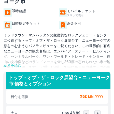
ヨーク市
即時確認
モバイルチケット
スマホで表示
日時指定チケット
返金不可
ミッドタウン・マンハッタンの象徴的なロックフェラー・センター
に位置するトップ・オブ・ザ・ロック展望台で、ニューヨーク市の
息をのむようなパノラマビューをご覧ください。この世界的に有名
なニューヨークの観光名所は、エンパイア・ステート・ビルディン
グ、セントラルパーク、ワン・ワールド・トレード・センター、自
由の女神像などのランドマークを含む360度の忘れられない市街地
続きを読む
の眺めを提供します。67階、69階、70階にある屋内外の三つの展
望デッキにまたがり、トップ・オブ・ザ・ロックはニューヨーク市
トップ・オブ・ザ・ロック展望台 - ニューヨーク
で最も遮るもののない眺望を提供し、特に夕暮れや夜景が見事で
市 価格とオプション
す。他のニューヨークの展望台とは異なり、屋外のルーフトップは
混雑が少なく待ち時間も短いユニークな展望を提供します。初めて
ニューヨークを訪れる方にも、地元の方が街を再発見するにも、ト
日付を選択
DD MM, YYYY
ップ・オブ・ザ・ロックは必見です。タイムズスクエア、5番街の
ショッピング、ラジオシティ・ミュージックホールの近くにある中
心的なロケーション、ロックフェラー・プラザからのアクセスも便
大人
US$ 48.99
-
1
+