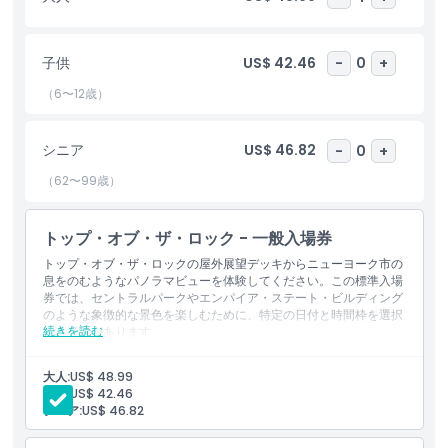
利です。待ち時間をスキップするオプションや限定のVIP体験のた
めに、オンラインでトップ・オブ・ザ・ロックのチケットを予約し
てください。どのニューヨークの旅程でもハイライトとなるトッ
子供
US$ 42.46
-
0
+
プ・オブ・ザ・ロック展望台で、あなたの完璧なニューヨークの瞬
間を捉えましょう。
（6〜12歳）
シニア
US$ 46.82
-
0
+
ハイライト
（62〜99歳）
含まれるもの
トップ・オブ・ザ・ロック - 一般入場券
トップ・オブ・ザ・ロックの屋外展望デッキからニューヨーク市の
子供／大人ポリシー
息をのむようなパノラマビューを体験してください。この標準入場
券では、セントラルパークやエンパイア・ステート・ビルディング
のような象徴的な景色を楽しむために、特定の日付と時間枠を選択
注意事項
続きを読む
する必要があります。
含まれるもの
入場料
大人:
US$ 48.99
場所
子供:
US$ 42.46
シニア:
US$ 46.82
キャンセルポリシー