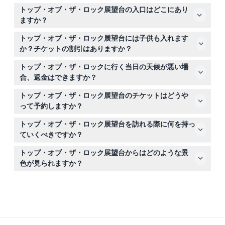
展望台は毎日午前9時から午後11時まで営業しており、エ
トップ・オブ・ザ・ロック展望台の入口はどこにあり
レベーターの最終上りは午後10時10分です（変更される場
ますか？
合がありますので、予約時にご確認ください）。
ロックフェラーセンター内のフィフスアベニューとシック
トップ・オブ・ザ・ロック展望台には子供も入れます
スアベニューの間の50丁目通りにトップ・オブ・ザ・ロ
か？チケットの割引はありますか？
ックの入口があります。
はい、6歳未満の子供は無料で入場できます。
トップ・オブ・ザ・ロックに行く当日の天候が悪い場
合、返金はできますか？
チケットは返金不可ですが、天候によって入場できない場
トップ・オブ・ザ・ロック展望台のチケットはどうや
合は、現地で別の日程と時間にチケットを再発行できま
って予約しますか？
す。
このウェブサイトから簡単にオンラインでチケットを予約
トップ・オブ・ザ・ロック展望台を訪れる際に何を持っ
でき、リアルタイムの空き状況も確認できます。
ていくべきですか？
予約確認書、必要であれば写真付き身分証明書を持参し、
トップ・オブ・ザ・ロック展望台からはどのような景
展望台は一部屋外なので天候に合わせて快適な服装でお越
色が見られますか？
しください。
エンパイアステートビルやセントラルパークを含むニュー
ヨーク市のスカイラインを360度のパノラマビューで楽し
める3つの観覧レベルがあります。