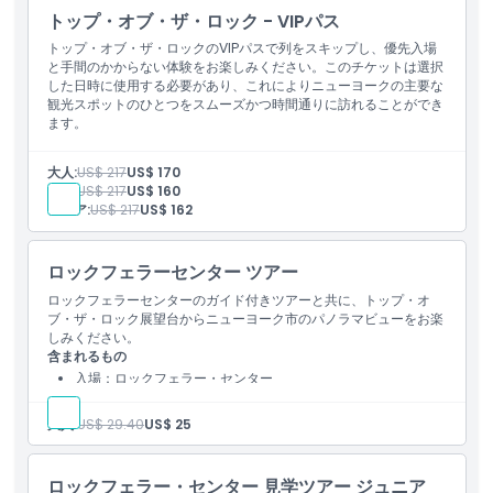
トップ・オブ・ザ・ロック - VIPパス
トップ・オブ・ザ・ロックのVIPパスで列をスキップし、優先入場
と手間のかからない体験をお楽しみください。このチケットは選択
した日時に使用する必要があり、これによりニューヨークの主要な
観光スポットのひとつをスムーズかつ時間通りに訪れることができ
ます。
大人:
US$ 217
US$ 170
子供:
US$ 217
US$ 160
シニア:
US$ 217
US$ 162
ロックフェラーセンター ツアー
ロックフェラーセンターのガイド付きツアーと共に、トップ・オ
ブ・ザ・ロック展望台からニューヨーク市のパノラマビューをお楽
しみください。
含まれるもの
入場：ロックフェラー・センター
75分ウォーキングツアー
大人:
US$ 29.40
US$ 25
ロックフェラー・センター 見学ツアー ジュニア