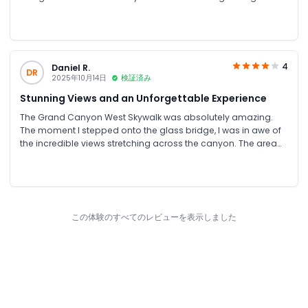
scenery is spectacular, and the entire experience was very
well managed. There were several viewpoints around the
area, each offering stunning photo opportunities. It was a
memorable adventure that I would gladly recommend to
friends and family.
4
Daniel R.
DR
2025年10月14日
検証済み
Stunning Views and an Unforgettable Experience
The Grand Canyon West Skywalk was absolutely amazing.
The moment I stepped onto the glass bridge, I was in awe of
the incredible views stretching across the canyon. The area
was clean, well organized, and the staff were welcoming and
professional. It’s a unique attraction that offers a completely
different perspective of the Grand Canyon. I’m so glad I
visited and would highly recommend it to anyone traveling to
the area.
この体験のすべてのレビューを表示しました