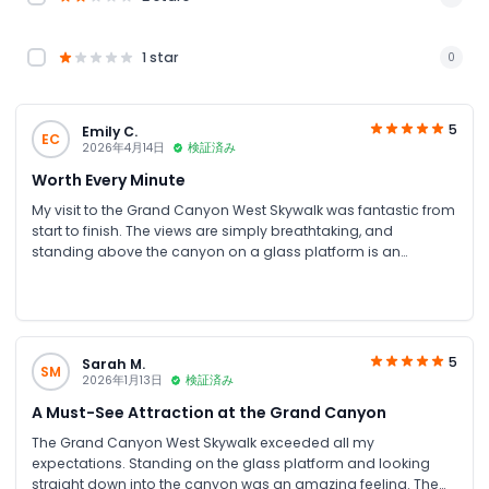
1 star
0
5
Emily C.
EC
2026年4月14日
検証済み
Worth Every Minute
My visit to the Grand Canyon West Skywalk was fantastic from
start to finish. The views are simply breathtaking, and
standing above the canyon on a glass platform is an
experience unlike any other. Everything was well organized,
and the shuttle service made it easy to explore the different
viewpoints. It was a memorable day and one of the best
attractions I experienced during my trip
5
Sarah M.
SM
2026年1月13日
検証済み
A Must-See Attraction at the Grand Canyon
The Grand Canyon West Skywalk exceeded all my
expectations. Standing on the glass platform and looking
straight down into the canyon was an amazing feeling. The