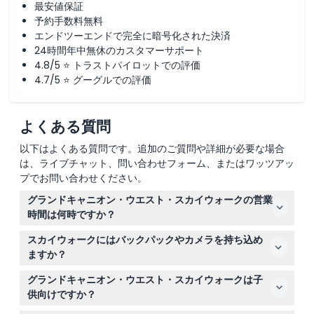
最安値保証
予約手数料無料
エンドツーエンドで完全に暗号化された決済
24時間年中無休のカスタマーサポート
4.8/5 ⭐ トラストパイロットでの評価
4.7/5 ⭐ グーグルでの評価
よくある質問
以下はよくある質問です。追加のご質問や詳細が必要な場合
は、ライブチャット、問い合わせフォーム、またはワッツアッ
プでお問い合わせください。
グランドキャニオン・ウエスト・スカイウォークの営業
時間は何時ですか？
グランドキャニオン・ウエスト・スカイウォークは、4月
スカイウォークにはバックパックやカメラを持ち込め
から9月までは毎日午前7時から午後7時まで、10月から3
ますか？
月までは午前8時から午後5時まで営業しています（変更
大型のバックパックはスカイウォークには持ち込みできま
される場合がありますので、予約時にご確認ください）。
グランドキャニオン・ウエスト・スカイウォークは子
せん。また、ガラスの橋の上ではカメラや自撮り棒も禁止
供向けですか？
されています。携帯電話は持ち込み可能ですが、自己責任
12歳以下の子供は、16歳以上の親または保護者の同伴が必