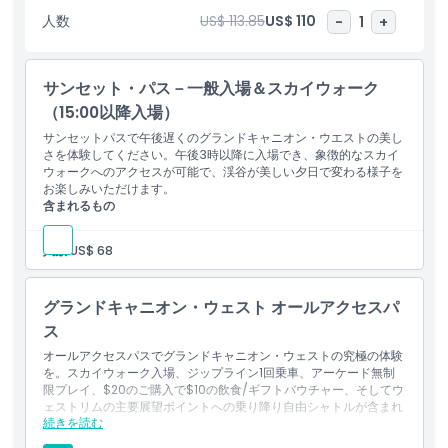
ントなど、必見の名所を巡りましょう。
人数
US$ 113.85
US$ 110
-
1
+
このオールインワンのグランドキャニオン・ウェスト体験は、冒
険、文化、そして自然の美しさが一体となっています。スカイウォ
サンセット・パス－一般入場＆スカイウォーク
ークを歩き、ジップラインに乗り、壮大なウエストリムを1日のう
ちにすべて体験できる、この忘れられないチャンスをお見逃しな
（15:00以降入場）
く！究極のキャニオンアドベンチャーのために、今すぐグランドキ
サンセットパスで午後遅くのグランドキャニオン・ウエストの美し
ャニオン・ウェスト オールアクセスパスを予約しましょう。
さを体験してください。午後3時以降に入場でき、象徴的なスカイ
ウォークへのアクセスが可能で、渓谷が美しい夕日で変わる様子を
お楽しみいただけます。
含まれるもの
ハイライト
入場券：グランドキャニオン・ウェスト
グランドキャニオン・ウェスト内移動の乗り降り自由シャトル
人数:
US$ 68
サービス
含まれるもの
グランドキャニオン・ウェスト オールアクセスパ
ス
子供／大人ポリシー
オールアクセスパスでグランドキャニオン・ウェストの究極の体験
を。スカイウォーク入場、ジップライン1回乗車、アーケード無制
除外事項
限プレイ、$20のご購入で$10の飲食/ギフトバウチャー、そしてウ
ェストリムの主要展望ポイントへの乗り降り自由シャトルが含まれ
続きを読む
ます。
含まれるもの
追加アドオン