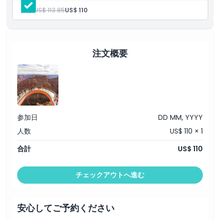
グランドキャニオン・ウェストのチケット
人数:
US$ 113.85
US$ 110
スカイウォークの入場
乗り降り自由のシャトル
営業時間
ジップライン1回
アーケードの無制限プレイ
10ドルの食事バウチャー（最低購入額20ドル）
注文概要
注意事項
場所
キャンセルポリシー
参加日
DD MM, YYYY
人数
US$ 110 × 1
合計
US$ 110
チェックアウトへ進む
安心してご予約ください