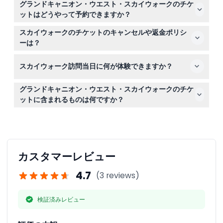
での使用となります。
グランドキャニオン・ウエスト・スカイウォークのチケ
要です。身長は少なくとも4フィート（約122センチ）、
ットはどうやって予約できますか？
体重は90ポンド（約41キログラム）から275ポンド（約
このウェブサイトでスカイウォークのチケットを安全にオ
125キログラム）の範囲である必要があります。
スカイウォークのチケットのキャンセルや返金ポリシ
ンライン予約できます。これにより確実に予約ができ、入
ーは？
場料、シャトルアクセス、ジップラインライド、アーケー
グランドキャニオン・ウエスト・スカイウォークのチケッ
ド利用、食事券が含まれます。
スカイウォーク訪問当日に何が体験できますか？
トは返金不可で、キャンセルや日程変更もできませんの
で、ご予約の際は日付を慎重にお選びください。
当日は、渓谷の上70フィート（約21メートル）のガラス
グランドキャニオン・ウエスト・スカイウォークのチケ
の橋を歩き、渓谷の底から約4,000フィート（約1,219メー
ットに含まれるものは何ですか？
トル）の絶景を楽しめます。また、絶景ポイントの利用と
チケットにはスカイウォークの入場、ホップオンホップオ
イーグルポイント周辺を巡る無料のホップオンホップオフ
フシャトル1日券、ジップラインライド1回、アーケード無
シャトルも利用できます。
制限利用、そして20ドル以上の購入で使える10ドルの食
事クーポンが含まれます。
カスタマーレビュー
4.7
(3 reviews)
検証済みレビュー