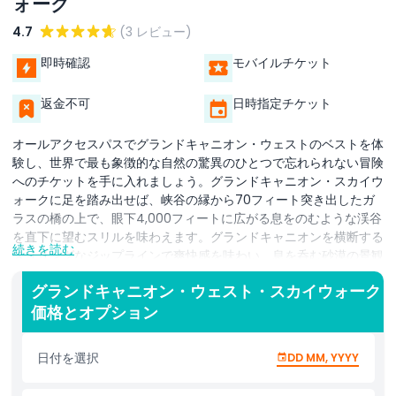
ォーク
4.7
(3 レビュー)
即時確認
モバイルチケット
返金不可
日時指定チケット
オールアクセスパスでグランドキャニオン・ウェストのベストを体
験し、世界で最も象徴的な自然の驚異のひとつで忘れられない冒険
へのチケットを手に入れましょう。グランドキャニオン・スカイウ
ォークに足を踏み出せば、峡谷の縁から70フィート突き出したガ
ラスの橋の上で、眼下4,000フィートに広がる息をのむような渓谷
を直下に望むスリルを味わえます。グランドキャニオンを横断する
続きを読む
スリリングなジップラインで爽快感を味わい、息を呑む砂漠の景観
を飛び越え、これまでにないパノラマビューを堪能してください。
グランドキャニオン・ウェスト・スカイウォーク
このパスにはアーケードの遊び放題も含まれ、リムを探索した後に
価格とオプション
追加の楽しみを求めるご家族やお子様に最適です。また、最低$20
のご購入で使える$10の飲食・ギフトショップバウチャーが付いて
おり、土産を買ったり食事でエネルギー補給したりするのに最適で
日付を選択
DD MM, YYYY
す。便利な乗り降り自由のシャトルを利用して、鷲の形をした有名
な岩があるイーグルポイントや、峡谷を360度見渡せるグアノポイ