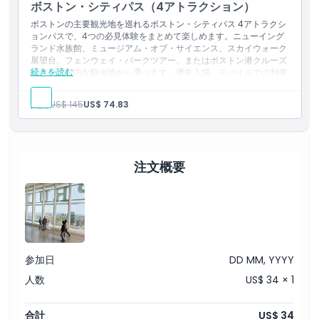
ボストン・シティパス（4アトラクション）
注意事項
ボストンの主要観光地を巡れるボストン・シティパス 4アトラクシ
ョンパスで、4つの必見体験をまとめて楽しめます。ニューイング
ランド水族館、ミュージアム・オブ・サイエンス、スカイウォーク
場所
展望台、フェンウェイ・パークツアー、またはボストン港クルーズ
続きを読む
などの代表的な観光地から選べます。優先入場、モバイルでの利便
性、個別チケットと比べて最大45%の割引をお楽しみください。有
効期間は9日間で、フリーダムトレイル沿いの観光や家族向けの楽
行き方
大人:
US$ 145
US$ 74.83
しみ、ボストンの没入型市内ツアーに最適です。
引換方法
注文概要
キャンセルポリシー
参加日
DD MM, YYYY
人数
US$ 34 × 1
合計
US$ 34