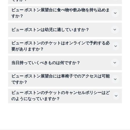
ビュー ボストンは毎日午前10時から午後10時まで営業し
ビュー ボストン展望台に食べ物や飲み物を持ち込めま
ており、最終入場は午後9時15分です（変更される場合が
すか？
ありますので、予約時にご確認ください）。
いいえ、外部からの食べ物や飲み物の持ち込みは禁止され
ビュー ボストンは幼児に適していますか？
ており、喫煙やアルコールの摂取も厳禁です。
はい、0歳から5歳までの子供は無料で入場できますが、
ビュー ボストンのチケットはオンラインで予約する必
支払いをする大人の同伴が必要です。
要がありますか？
はい、すべての予約はこのウェブサイトを通じてオンライ
当日持っていくべきものは何ですか？
ンで行い、ご希望の日付と時間を選択し、空き状況を確認
できます。
予約確認書、必要に応じて有効な身分証明書を持参し、観
ビュー ボストン展望台には車椅子でのアクセスは可能
覧は屋内外のデッキを含むため天候に備えてください。
ですか？
はい、車椅子や移動補助具に対応していますが、利用され
ビュー ボストンのチケットのキャンセルポリシーはど
る方は同伴者が必要です。
のようになっていますか？
チケットは返金不可でキャンセルもできませんので、日付
と時間を慎重に選んでください。