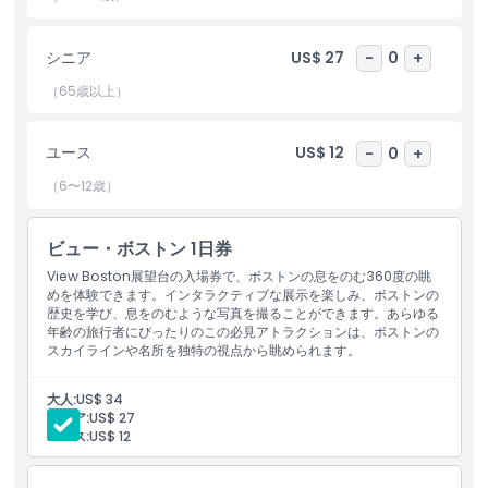
View Boston 展望台は、観光、エンターテインメント、リラクゼ
ーションを融合したボストン必見のアトラクションです。新たな高
シニア
US$ 27
-
0
+
みから街を見渡すチャンスをお見逃しなく。今すぐ View Boston
展望台のチケットを予約して、忘れられない眺めと没入型の都市体
（65歳以上）
験というボストンでの最高のアクティビティのひとつをお楽しみく
ださい。
ユース
US$ 12
-
0
+
（6〜12歳）
ハイライト
ビュー・ボストン 1日券
含まれるもの
View Boston展望台の入場券で、ボストンの息をのむ360度の眺
めを体験できます。インタラクティブな展示を楽しみ、ボストンの
歴史を学び、息をのむような写真を撮ることができます。あらゆる
子供／大人ポリシー
年齢の旅行者にぴったりのこの必見アトラクションは、ボストンの
スカイラインや名所を独特の視点から眺められます。
除外事項
大人:
US$ 34
シニア:
US$ 27
ユース:
US$ 12
営業時間