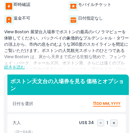
即時確認
モバイルチケット
返金不可
日付指定なし
View Boston 展望台入場券でボストンの最高のパノラマビューを
体験してください。バックベイの象徴的なプルデンシャル・タワー
の頂上から、市内の息をのむような360度のスカイラインを間近に
ご覧いただけます。ボストンの人気観光スポットのひとつである
View Boston は、床から天井まで広がる壮観な眺めで、フェンウ
ェイ・パーク、チャールズ川、ボストン港、さらには遠くのブル
続きを読む
ー・ヒルズまで市内の有名なランドマークを一望できます。View
Boston のチケットで「The View」屋内展望台、屋外のルックア
ボストン天文台の入場券を見る 価格とオプショ
ウト・テラス、高所にあるクラウド・テラスなど複数の観覧レベル
ン
を探索し、手作りカクテルやグルメなスモールバイトを片手に忘れ
難い景色に浸ることができます。展望台にとどまらず、View
Boston には没入型の Boston 360 シアター、インタラクティブな
日付を選択
DD MM, YYYY
デジタル体験、そしてあなたの興味に基づいて訪れるべき地元スポ
ットをキュレーションするパーソナライズされた旅程作成ツールも
備わっています。ボストンを初めて訪れる方も、新たな視点を求め
大人
US$ 34
-
1
+
る地元の方も、この体験はこれまでにない形で街を見渡す、記憶に
残る上質な方法を提供します。カップルや家族、観光客に最適な
（13〜64歳）