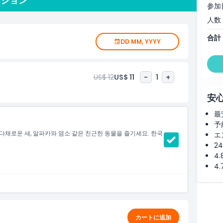
プション
参加
の不思議を間近で体験できます。公園にいるアルパカやヤギ、
これらの動物たちは訪問にさらなる喜びをもたらし、家族連れ
人数
合計
DD MM, YYYY
然と再びつながり、周囲の世界の美しさを楽しめる静かな憩い
い、動物と過ごしたいといったどんな希望にも、この公園は誰
US$ 12
US$ 11
-
1
+
安
最
予
다채로운 새, 알파카와 염소 같은 친근한 동물을 즐기세요. 한국
エ
2
4
4
カートに追加