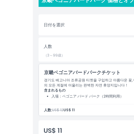
京畿ベゴニアバードパーク 価格とオ
花や鳥に加えて、京畿ベゴニアバードパークでは自然
その他の人懐っこい動物たちに会うことができます。
や動物好きには最適の場所です。
日付を選択
京畿ベゴニアバードパークは単なる公園ではなく、自
の場です。静かな散歩をしたい、景色や音を楽しみた
にとっても楽しめる何かを提供します。
人数
（3～99歳）
ハイライト
京畿ベゴニアバードパークチケット
含まれるもの
경기도 베고니아 조류공원 티켓을 구입하고 아름다운 꽃, 
의 모든 계절에 어울리는 완벽한 자연 휴양지입니다！
含まれるもの
子供／大人ポリシー
入場：ベゴニア バード パーク（2時間利用）
人数:
US$ 12
US$ 11
除外事項
US$ 11
営業時間