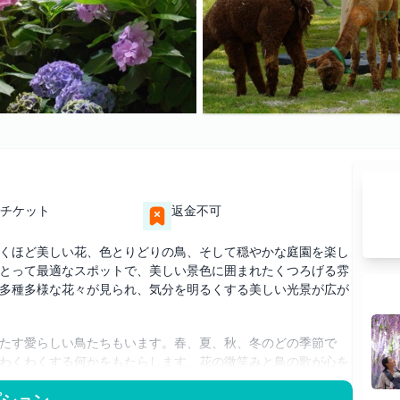
チケット
返金不可
くほど美しい花、色とりどりの鳥、そして穏やかな庭園を楽し
とって最適なスポットで、美しい景色に囲まれたくつろげる雰
多種多様な花々が見られ、気分を明るくする美しい光景が広が
たす愛らしい鳥たちもいます。春、夏、秋、冬のどの季節で
わくわくする何かをもたらします。花の微笑みと鳥の歌が心を