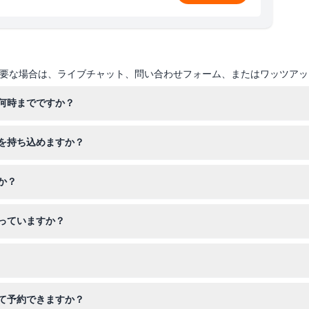
要な場合は、ライブチャット、問い合わせフォーム、またはワッツアッ
何時までですか？
、最終入場は16:00です。土日祝は10:00から18:00までで、最終入場は
を持ち込めますか？
）。
部の食べ物や飲み物の持ち込みはご遠慮いただいております。
か？
上は標準料金が適用されます。パークは家族向けの環境で、子供が楽し
っていますか？
でキャンセルもできませんので、正しい日時でのご予約をお願いします
デン、さらにはアルパカやヤギも見ることができます。屋内外のエリア
て予約できますか？