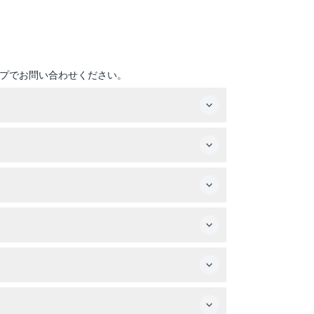
プでお問い合わせください。
17:00となります。毎月第2水曜日は休園日です（変更
める庭園や動物がいます。
。
があり、一年中穏やかな自然体験を楽しめます。