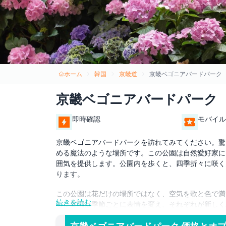
ホーム
韓国
京畿道
京畿ベゴニアバードパーク
京畿ベゴニアバードパーク
即時確認
モバイル
京畿ベゴニアバードパークを訪れてみてください。驚
める魔法のような場所です。この公園は自然愛好家に
囲気を提供します。公園内を歩くと、四季折々に咲く
ります。
この公園は花だけの場所ではなく、空気を歌と色で満
続きを読む
も、庭園は季節ごとに表情を変え、それぞれが新しく
穏やかで幸せな気持ちにしてくれる場所です。