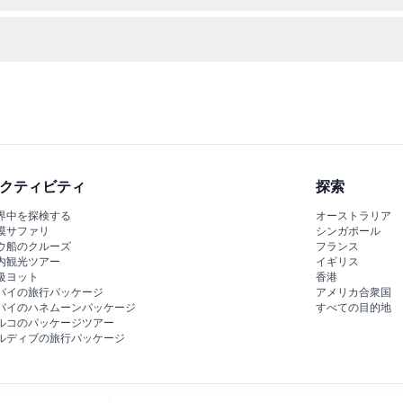
し、空き状況を即座に確認して購入手続きを完了できます。
園者に迷惑をかける可能性のあるものは安全と快適さのため持ち込み禁
クティビティ
探索
界中を探検する
オーストラリア
漠サファリ
シンガポール
ウ船のクルーズ
フランス
内観光ツアー
イギリス
級ヨット
香港
バイの旅行パッケージ
アメリカ合衆国
バイのハネムーンパッケージ
すべての目的地
ルコのパッケージツアー
ルディブの旅行パッケージ