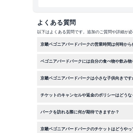
注意事項
よくある質問
場所
以下はよくある質問です。追加のご質問や詳細が必
京畿ベゴニアバードパークの営業時間は何時から
行き方
パークは平日10:00から17:00まで開園しており
ベゴニアバードパークには自分の食べ物や飲み物
の可能性がありますので予約時にご確認ください
引換方法
清潔で安全な環境を維持するために、園内への外
京畿ベゴニアバードパークは小さな子供向きです
キャンセルポリシー
はい、3歳未満の子供は無料で入場でき、3歳以
チケットのキャンセルや返金のポリシーはどうな
京畿ベゴニアバードパークのチケットは返金不可
パークを訪れる際に何が期待できますか？
鮮やかな花々、色とりどりの鳥たち、テーマガー
京畿ベゴニアバードパークのチケットはどうやっ