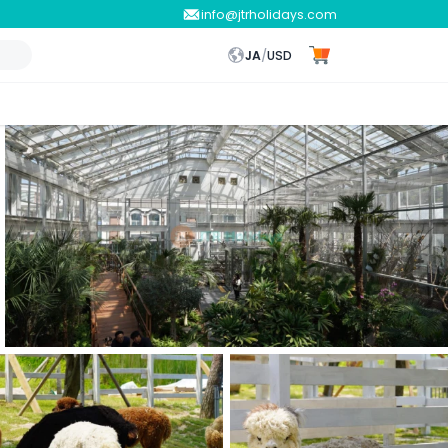
info@jtrholidays.com
JA
/
USD