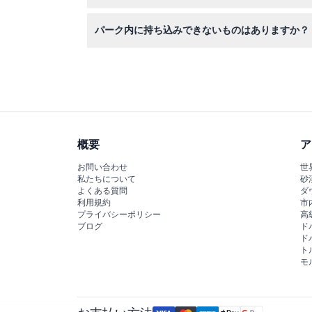
このウェブサイトから簡単にご希望の日付を選択
パーク内に持ち込みできないものはありますか？
はい、瓶、爆竹、レーザーなどの危険物や他の来
概要
ア
お問い合わせ
世
私たちについて
砂
よくある質問
ダ
利用規約
市
プライバシーポリシー
高
ブログ
ド
ド
ト
モ