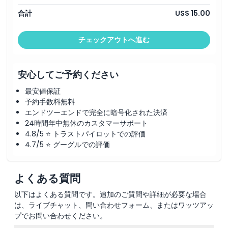
子供／大人ポリシー
合計
US$ 15.00
除外事項
チェックアウトへ進む
営業時間
安心してご予約ください
最安値保証
注意事項
予約手数料無料
エンドツーエンドで完全に暗号化された決済
場所
24時間年中無休のカスタマーサポート
4.8/5 ⭐ トラストパイロットでの評価
4.7/5 ⭐ グーグルでの評価
行き方
よくある質問
引換方法
以下はよくある質問です。追加のご質問や詳細が必要な場合
は、ライブチャット、問い合わせフォーム、またはワッツアッ
キャンセルポリシー
プでお問い合わせください。