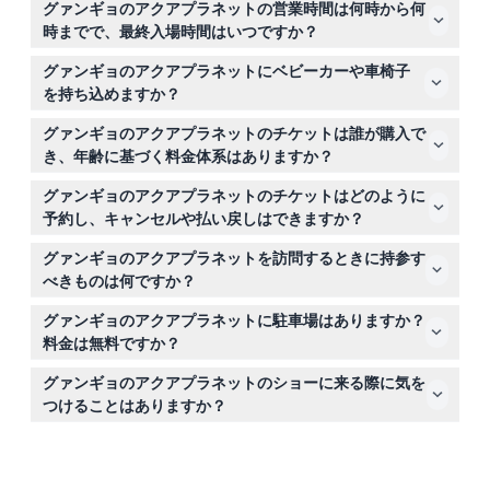
グァンギョのアクアプラネットの営業時間は何時から何
時までで、最終入場時間はいつですか？
グァンギョのアクアプラネットは毎日午前10時30分から
グァンギョのアクアプラネットにベビーカーや車椅子
午後7時30分まで営業しており、最終入場は午後6時30分
を持ち込めますか？
です（変更される場合がありますので、予約時にご確認く
はい、グァンギョのアクアプラネットはベビーカーや車椅
ださい）。
グァンギョのアクアプラネットのチケットは誰が購入で
子に対応しており、移動が必要な訪問者に便利です。
き、年齢に基づく料金体系はありますか？
この施設は外国人専用で、韓国国籍の方はチケットを購入
グァンギョのアクアプラネットのチケットはどのように
できません。3歳以上の子供は大人と同じ料金を支払い、
予約し、キャンセルや払い戻しはできますか？
3歳未満の幼児はパスポートを提示すれば無料で入場でき
このウェブサイト上で直接オンライン予約が可能です。チ
ます。
グァンギョのアクアプラネットを訪問するときに持参す
ケットは返金不可、キャンセル不可で、予約した日時に必
べきものは何ですか？
ずご利用ください。
外国人であることを証明するためのパスポートと、幼児の
グァンギョのアクアプラネットに駐車場はありますか？
無料入場に必要なパスポート、そして水族館内を歩きやす
料金は無料ですか？
い快適な履物をお持ちください。
はい、グァンギョのアクアプラネットには2時間まで無料
グァンギョのアクアプラネットのショーに来る際に気を
で利用できる駐車場がありますので、駐車スペースを気に
つけることはありますか？
せず利用できます。
ショー開始の少なくとも10分前には入場してください。シ
ョーが始まると遅れての入場は認められません。