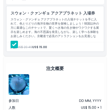
Aqua Planetは娯楽のためだけの場所ではなく、海やその生き物に
ついて学べる場所でもあります。水族館は子どもから大人まで水中
世界をよりよく理解するための教育プログラムや活動を提供してい
スウォン・クァンギョ アクアプラネット 入場券
ます。訪問者はヒトデやエイのような海の生き物に優しく触れられ
スウォン・グァンギョ アクアプラネットの入場チケットを手に入
る特別なタッチプールで、いくつかの動物と間近に触れ合うことも
れて、色とりどりの海洋生物の世界を探検しましょう！韓国以外の
方に最適なこのチケットで、驚くべき海の生き物やワクワクする展
できます。
示を楽しめます。海の不思議を発見しながら、楽しく学べる体験を
お楽しみください。京畿道で必見のアトラクションをお見逃しな
海の生き物が好きなら、Aqua Planetはぜひ訪れるべき場所です。
く！
海の美しさが目の前で生き生きと映し出される場所です。見事な海
人数:
US$ 20.49
US$ 15.00
の生物からインタラクティブな体験まで、Aqua Planetは家族全員
にとって思い出深く教育的な訪問を約束します。海の生態系につい
て学ぶ場合でも、新しい海洋種を発見する場合でも、単に水中世界
の穏やかな美しさを楽しむだけの場合でも、Aqua Planetはきっと
注文概要
長く心に残る思い出を与えてくれます。
ハイライト
含まれるもの
参加日
DD MM, YYYY
人数
US$ 15.00 × 1