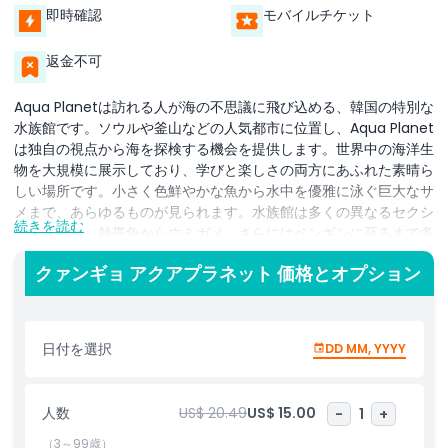
即時確認
モバイルチケット
返金不可
Aqua Planetは訪れる人が海の不思議に飛び込める、韓国の特別な
水族館です。ソウルや釜山などの人気都市に位置し、Aqua Planet
は独自の視点から海を探検する機会を提供します。世界中の海洋生
物を大規模に展示しており、学びと楽しさの両方にあふれた素晴ら
しい場所です。小さく色鮮やかな魚から水中を優雅に泳ぐ巨大なサ
メまで、あらゆるものが見られます。水族館は多くの異なるセクシ
続きを読む
ョンを持ち、熱帯魚からウミガメ、さらにはペンギンに至るまで多
様な海の生き物を展示しています。
クァンギョ アクアプラネット 価格とオプション
Aqua Planetの最もエキサイティングな特徴の一つは、水に囲まれ
た大きなトンネルを歩けることです。これにより、魚やほかの生き
物が周りを泳ぐ、まさに水中にいるような体験が訪問者に与えられ
日付を選択
DD MM, YYYY
ます。海の生き物に加えて、Aqua Planetには動物ショーや教育的
なプログラムなど、他の楽しいアトラクションもあります。これら
の公演は海洋保護の重要性を強調し、海を守ることへの意識を高め
人数
US$ 20.49
US$ 15.00
-
1
+
ます。
（3～99歳）