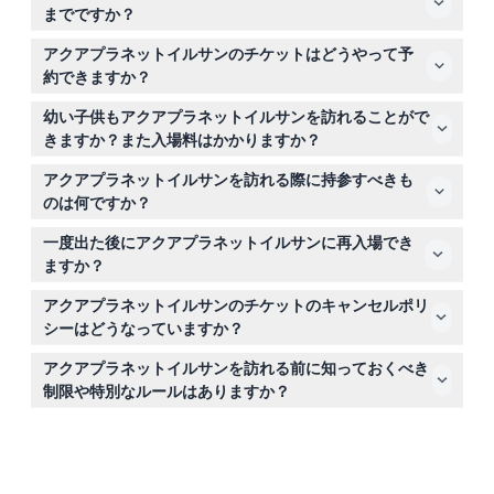
までですか？
アクアプラネットイルサンは毎日午前10時から午後6時ま
アクアプラネットイルサンのチケットはどうやって予
で営業しており、最終入場は午後5時です（変更されるこ
約できますか？
とがありますので、ご予約時にご確認ください）。
このウェブサイトのオンライン予約システムを利用して、
幼い子供もアクアプラネットイルサンを訪れることがで
希望の日に確実に入場できるよう、簡単かつ安全にアクア
きますか？また入場料はかかりますか？
プラネットイルサンのチケットを予約できます。
0歳から2歳までの子供はアクアプラネットイルサンに無
アクアプラネットイルサンを訪れる際に持参すべきも
料で入場でき、家族連れにとって素晴らしいお出かけスポ
のは何ですか？
ットです。
快適な歩きやすい靴、水中の素晴らしい景色を撮影するた
一度出た後にアクアプラネットイルサンに再入場でき
めのカメラ、そして水や軽食などの個人的な必需品を持参
ますか？
してください。チケットには追加費用は含まれていませ
いいえ。アクアプラネットイルサンでは再入場はできませ
ん。
アクアプラネットイルサンのチケットのキャンセルポリ
んので、一度にすべてを楽しめるよう計画を立ててくださ
シーはどうなっていますか？
い。
アクアプラネットイルサンのチケットは払い戻し不可であ
アクアプラネットイルサンを訪れる前に知っておくべき
り、キャンセルもできません。ご予約いただいた日に必ず
制限や特別なルールはありますか？
ご利用ください。
ペットの同伴は禁止されています。安全点検のために一部
の区域への立ち入りが制限されることがあり、高齢者や子
供はガイドの監督が必要です。