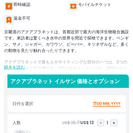
即時確認
モバイルチケット
返金不可
京畿道のアクアプラネットは、首都近郊で最大の海洋生物複合施設
です。来訪者は驚くべき水中の世界を間近で探検できます。ペンギ
ン、サメ、ジャガー、カワウソ、ビーバー、キツネザルなど、多く
の動物を見たり触れ合ったりできます。
アクアプラネットで最もエキサイティングな部分の一つは、2つの
続きを読む
巨大なトンネル型水槽です。2階の塩水トンネルでは、周囲を泳ぐ
海の生き物をはっきりと見ることができます。3階の淡水トンネル
では、川や湖の生物に出会えます。どちらのトンネルも歩いて通り
アクアプラネット イルサン 価格とオプション
抜けると魔法のような体験を生み出します。
「ドリームガールズ・パフォーマンス」は見逃せません。これはメ
日付を選択
DD MM, YYYY
ディア演出と海の美しさを融合させたユニークなショーです。1日5
回の公演があり、訪問の楽しさを一層高めます。光と音、そしてシ
ンクロした動きが組み合わさったこのショーは、忘れられない体験
人数
US$ 25.71
US$ 13
-
1
+
を提供します。
（3歳以上）