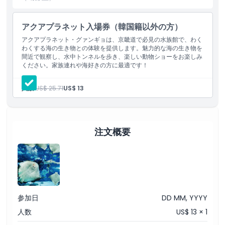
アクアプラネットは家族連れ、子ども、動物好きにとって素晴らし
い場所です。海の生き物について学びたい方も、楽しいパフォーマ
ンスを楽しみたい方も、カメラで素敵な瞬間を撮りたい方も、ここ
アクアプラネット入場券（韓国籍以外の方）
は理想的な場所です。海と自然の不思議を一か所で探検し、特別な
アクアプラネット・グァンギョは、京畿道で必見の水族館で、わく
思い出を作りましょう！
わくする海の生き物との体験を提供します。魅力的な海の生き物を
間近で観察し、水中トンネルを歩き、楽しい動物ショーをお楽しみ
ください。家族連れや海好きの方に最適です！
ハイライト
人数:
US$ 25.71
US$ 13
含まれるもの
注文概要
子供／大人ポリシー
除外事項
営業時間
参加日
DD MM, YYYY
人数
US$ 13 × 1
注意事項