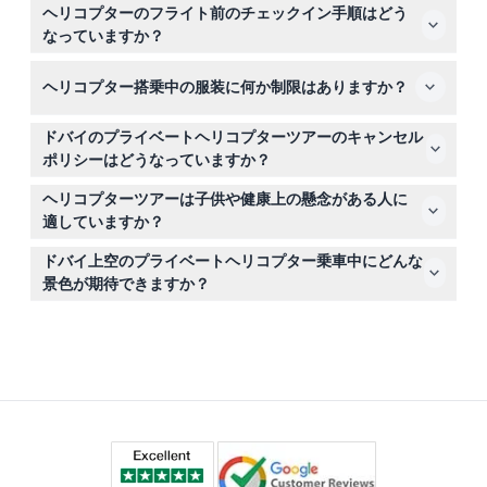
チェックインのためにオリジナルのパスポートまたは公式
ヘリコプターのフライト前のチェックイン手順はどう
の写真付き身分証明書を必ず持参してください。また、素
なっていますか？
晴らしい空中の景色を撮影するためのサングラスとスマー
スムーズで安全な体験を確保するために、予定されたフラ
トフォンまたはカメラのみをお持ちください。
ヘリコプター搭乗中の服装に何か制限はありますか？
イトの少なくとも45分前に到着し、チェックイン、体重
測定、安全説明を受けてください。
軽くて快適な服装を着用してください。ただし、安全上の
ドバイのプライベートヘリコプターツアーのキャンセル
理由からスカーフや帽子の持ち込みはできません。
ポリシーはどうなっていますか？
フライトの48時間前までのキャンセルは無料です。48時
ヘリコプターツアーは子供や健康上の懸念がある人に
間以内のキャンセルは50％の料金がかかり、24時間以内
適していますか？
は全額が請求されます。24時間以上前のリスケジュール
子供もツアーに参加できますが、フライトには安全のため
は無料で対応可能です。
ドバイ上空のプライベートヘリコプター乗車中にどんな
の体重測定と説明が含まれるため、健康上の懸念がある方
景色が期待できますか？
は飛行と立っていることに不安がないかご検討ください。
ブルジュ・ハリファ、ブルジュ・アル・アラブ、そして
ザ・パームの美しい海岸線などの象徴的なランドマークを
空中から一望でき、忘れられない写真撮影の機会となりま
す。