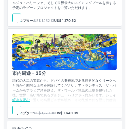
ルジュ・ハリーファ、そして世界最大のスイミングプールを有する
予定のラグーンプロジェクトをご覧いただけます。
ヘリコプター:
US$ 1,232.13
US$ 1,170.52
市内周遊 - 25分
現代の人工の驚異から、ドバイの発祥地である歴史的なクリークへ
と向かう劇的な上昇を体験してください。アトランティス・ザ・パ
ームからアラビア湾を越え、ザ・ワールド諸島の上空を飛行した
後、世界一高い塔であるブルジュ・ハリファへ向かいます。シェイ
続きを読む
ク・ザイード通りの高層ビル群を眺め、その後魅力的な歴史的建築
が並ぶドバイ・クリークに驚嘆してください。帰路ではポート・ラ
シッド、ユニオン・ハウス、ジュメイラ・ビーチの海岸線を通りブ
ヘリコプター:
US$ 1,729.88
US$ 1,643.39
ルジュ・アル・アラブを経て内陸へ曲がり、ジェベル・アリ競馬
場、エミレーツ・リビング、ジュメイラ・レイク・タワーズ、ドバ
イ・マリーナを見ます。
交通の好み