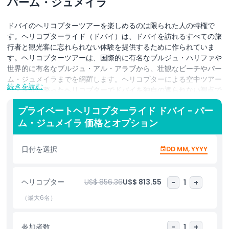
パーム・ジュメイラ
ドバイのヘリコプターツアーを楽しめるのは限られた人の特権で
す。ヘリコプターライド（ドバイ）は、ドバイを訪れるすべての旅
行者と観光客に忘れられない体験を提供するために作られていま
す。ヘリコプターツアーは、国際的に有名なブルジュ・ハリファや
世界的に有名なブルジュ・アル・アラブから、壮観なビーチやパー
ム・ジュメイラまでを網羅します。ヘリコプターによる空中ツアー
続きを読む
は、装備の整ったヘリコプターでドバイを独自の遮られない視点で
ご覧いただけます。ドバイ・ジュメイラ・ヘリポート（ドバイ警察
プライベートヘリコプターライド ドバイ - パー
アカデミー）から離陸します。ヘリコプターツアーは、誕生日や記
ム・ジュメイラ 価格とオプション
念日、感謝の気持ちを伝えるための驚きやギフトとしても最適で
す。
日付を選択
DD MM, YYYY
シティ・オブ・ビジョンを探索し、ドバイ・マリーナのヘリパッド
から離陸する刺激的なヘリコプターツアーを体験してください。空
から世界の驚異を見下ろします – パーム・ジュメイラ、アトラン
ヘリコプター
US$ 856.36
US$ 813.55
-
1
+
ティス・ホテル、そして美しいビーチ。上空からの眺望は有名なド
バイの海岸線やビーチへと続き、壮麗なブルジュ・アル・アラブ
（最大6名）
（7つ星ホテル）や世界一高い建物であるブルジュ・ハリファに驚
嘆することでしょう。旧ドバイも探検でき、ヘリテージの風塔（ウ
参加者数
-
1
+
ィンドタワー）、オールドスーク、ドバイ・クリークなどの歴史的