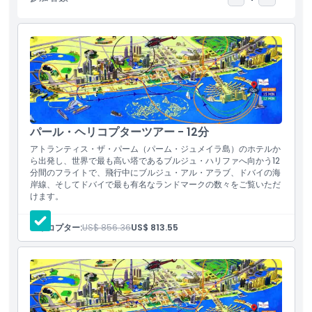
な場所を目にする機会があります。ビジョンツアーはドバイを訪れ
る際にぜひ体験すべきものです
注意事項
場所
パール・ヘリコプターツアー - 12分
アトランティス・ザ・パーム（パーム・ジュメイラ島）のホテルか
キャンセルポリシー
ら出発し、世界で最も高い塔であるブルジュ・ハリファへ向かう12
分間のフライトで、飛行中にブルジュ・アル・アラブ、ドバイの海
岸線、そしてドバイで最も有名なランドマークの数々をご覧いただ
けます。
ヘリコプター:
US$ 856.36
US$ 813.55