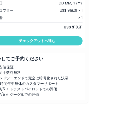
日
DD MM, YYYY
コプター
US$ 918.31 × 1
者
× 1
US$ 918.31
チェックアウトへ進む
心してご予約ください
安値保証
約手数料無料
ンドツーエンドで完全に暗号化された決済
4時間年中無休のカスタマーサポート
.8/5 ⭐ トラストパイロットでの評価
.7/5 ⭐ グーグルでの評価