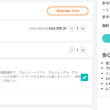
ム・ジュメイラ、ブルジュ・アル・アラブ、そしてドバイの美
参加
ヘリ
DD MM, YYYY
ルジュ・ハリファの一望をお楽しみいただけます。さらに、新
参加
してダウンタウンやビジネスベイの高層ビル群もご覧いただけ
のむような景色、有名なポート・ラシード、そしてUAEで最大
合計
US$ 966.64
US$ 918.31
-
1
+
-
1
+
安
最
予
間の遊覧飛行で、ブルジュ・ハリファ、ブルジュ・アル・アラ
エ
ドバイの主要ランドマークを上空からお楽しみください。短時
2
イン体験です。
4
4
パッドから出発し、パーム・ジュメイラやブルジュ・アル・ア
惑的な景観をご体験ください。遊覧飛行が続くと、驚くべきド
島の上空を飛行します。世界で最も高い建築物であるブルジ
、ドバイ運河、そしてビジネスベイにある他の芸術的に造られ
ください。ドバイの忘れられない思い出とともに戻ります。