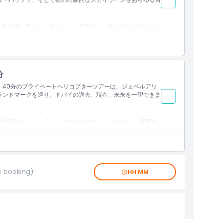
い観覧車「アイン・ドバイ」、有名なシーザーズ・ブルーウォ
・リゾート・ブルーウォーターズがあるブルーウォーターズ
メイラ・レイクス・タワーズ、人工運河都市として知られるド
コース
ジュ・アル・アラブ、パーム・ジュメイラといった建築のラン
す。ジュメイラの海岸線に沿って進むと、高級なブルガリ・リ
ス島や、世界で最も高い建築物ブルジュ・ハリファ、巨大な額
分
」もご覧いただけます。さらに、このツアーでは、有名なドバ
ドバイ・クリークは交易船の便宜のために造られた人工の水路
。40分のプライベートヘリコプターツアーは、ジェベルアリ
の豊かな歴史に神秘的な雰囲気を与えています。
ランドマークを巡り、ドバイの過去、現在、未来を一望できま
遊覧飛行に乗って、驚くべき景色をお楽しみください。豪華な
、人工島のワールドアイランズ、アトランティス・ホテルがあ
行します。超高層のブルジュ・ハリファや近代的なジュメイ
さい。独特のジェベルアリ・パーム、美しいジュメイラ・レイ
スベイといった有名な場所もご覧いただけます。ドバイ運河、
地区もチェック。風塔もお見逃しなく！この遊覧は、ドバイの
e booking)
ラインの両方を体験できます。
HH:MM
ジ・タワーズ）