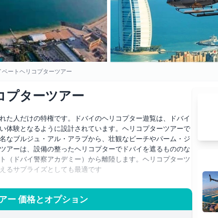
イベートヘリコプターツアー
コプターツアー
れた人だけの特権です。ドバイのヘリコプター遊覧は、ドバイ
い体験となるように設計されています。ヘリコプターツアーで
名なブルジュ・アル・アラブから、壮観なビーチやパーム・ジ
ツアーは、設備の整ったヘリコプターでドバイを遮るもののな
ト（ドバイ警察アカデミー）から離陸します。ヘリコプターツ
えるサプライズとしても最適です
らお選びいただけます。世界的に有名な人工島パーム・ジュメイ
アラブ、そして青々とした美しいドバイのビーチ上空の景色を
アー 価格とオプション
、ドバイのもっとも美しいランドマークのいくつかをご覧くださ