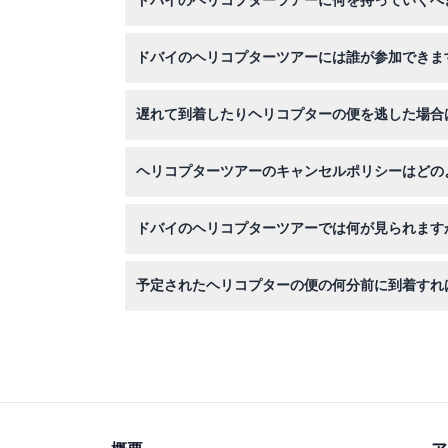
ドバイのヘリコプターツアーに何を持っていくべ
チェックインの際にパスポートや運転免許証など
ドバイのヘリコプターツアーには誰が参加できま
ツアーは2歳以上のほとんどの方に適しており、
遅れて到着したりヘリコプターの便を逃した場合
遅刻や無断欠席は返金や振替ができないため、必
ヘリコプターツアーのキャンセルポリシーはどの
48時間以上前のキャンセルは手数料を除き無料で
ドバイのヘリコプターツアーでは何が見られます
お選びいただくツアーによりますが、ブルジュ・
予定されたヘリコプターの便の何分前に到着すれ
しいスカイラインをご覧いただけます。
スムーズで安全な体験のため、チェックイン、体