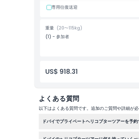
ジュメイラ・マリーナ
専用往復送迎
ジェベルアリ・パーム
ジュメイラ・レイクス
メイダン競馬場
ビジネスベイ
重量
(20〜115kg)
ドバイ運河
ドバイ・クリーク
(1) - 参加者
ヘリテージ地区
風塔
US$ 918.31
よくある質問
以下はよくある質問です。追加のご質問や詳細が必
ドバイでプライベートヘリコプターツアーを予約
当ウェブサイトでご希望のツアーパッケージと利