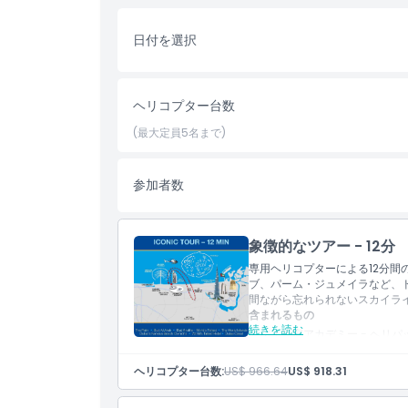
い。パームツアーはジュメイラ発着で、驚くべきパー
しいビーチを含みます。
日付を選択
ヘリコプターが建物に近づくと、世界一高い建築物ブ
しいドバイ・ウォーターカナル、JWマリオット、そ
ます。ツアーが進むにつれて、ジュメイラ沿岸の息を
ヘリコプター台数
の国旗をご覧になり、感嘆することでしょう。
(最大定員5名まで)
子供／大人ポリシー
参加者数
注意事項
象徴的なツアー - 12分
専用ヘリコプターによる12分
場所
ブ、パーム・ジュメイラなど、
間ながら忘れられないスカイラ
含まれるもの
キャンセルポリシー
続きを読む
ドバイ警察アカデミー - ヘリ
ラブの象徴的な建造物などの魅
バイのビーチやザ・ワールド諸
ヘリコプター台数:
US$ 966.64
US$ 918.31
ュ・ハリファの驚くべき建築美
た高層ビル群の眺めを堪能して