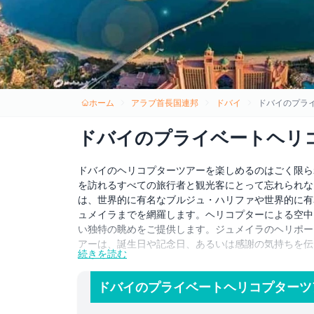
ホーム
アラブ首長国連邦
ドバイ
ドバイのプラ
ドバイのプライベートヘリ
ドバイのヘリコプターツアーを楽しめるのはごく限ら
を訪れるすべての旅行者と観光客にとって忘れられな
は、世界的に有名なブルジュ・ハリファや世界的に有
ュメイラまでを網羅します。ヘリコプターによる空中
い独特の眺めをご提供します。ジュメイラのヘリポー
アーは、誕生日や記念日、あるいは感謝の気持ちを伝
続きを読む
12分から40分のプライベートヘリコプター遊覧か
ラ、世界で最も豪華なホテルであるブルジュ・アル・
ドバイのプライベートヘリコプターツ
お楽しみください。パーム ツアー ドバイを体験し