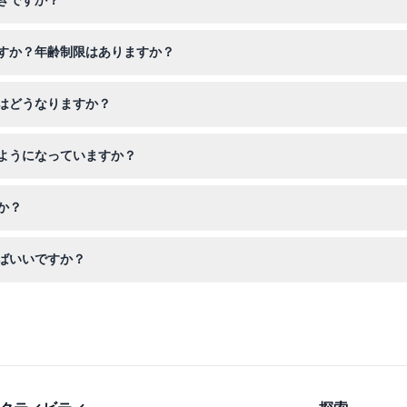
きですか？
有効なIDを必ずご持参ください。また、安全説明と体重測定のために少
すか？年齢制限はありますか？
家族連れやあらゆる年齢の旅行者にとって素晴らしい体験となります。
はどうなりますか？
ず予定の45分前にヘリポートに到着するように計画してください。
ようになっていますか？
す。48時間以内のキャンセルは50％、24時間以内または無断キャンセ
か？
ハリファ、ブルジュ・アル・アラブ、パーム・ジュメイラ、ポート・ラ
ばいいですか？
重測定、安全説明を完了するために便の少なくとも45分前の到着をお