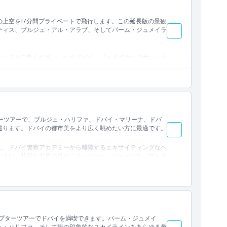
の上空を17分間プライベートで飛行します。この延長版の景観
ティス、ブルジュ・アル・アラブ、そしてパーム・ジュメイラ
マークをご覧ください。ヘリドバイ・ジュメイラヘリポートを
ブルジュ・アル・アラブ、ワールド・アイランズの驚異的な眺
世界記録を持つ建造物のいくつか、例えば世界一高い建物ブル
テルであるJWマリオットホテルなども間近でご覧いただけま
メイラ海岸線の息をのむような景色や有名なポート・ラシー
最大の旗にも感嘆することでしょう。
ターツアーで、ブルジュ・ハリファ、ドバイ・マリーナ、ドバ
巡ります。ドバイの都市美をより広く眺めたい方に最適です。
し、ドバイ警察アカデミーから離陸するエキサイティングなヘ
ださい。壮観な世界の見どころ—パーム・ジュメイラ、アトラ
ド諸島の上空を飛行します。ドバイの有名な海岸線やビーチを
美しいブルジュ・アル・アラブ（7つ星ホテル）や、世界一高
ァに驚かされるでしょう。歴史的に位置するヘリテージ・ウィ
イ・クリークがある旧ドバイも上空からご覧いただけます。ビ
際にぜひ体験していただきたいアクティビティです。
コプターツアーでドバイを満喫できます。パーム・ジュメイ
ュ・ハリファ、そして街の印象的なスカイラインをあらゆる角