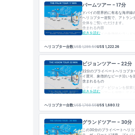
ブルジュ・アル・アラブ
パームツアー - 17分
パーム・ジュメイラ
ドバイの世界的に有名な海岸線
ジュメイラ海岸線
ヘリコプター遊覧で、アトラン
ブルジュ・ハリファ
全体をご覧いただけます。
ゴドルフィン
含まれる内容
ビジネスベイ
続きを読む
ドバイ運河
空からドバイの象徴的なランド
出発し、パーム・ジュメイラ、
めを目にすることができます。
ヘリコプター台数:
US$ 1,286.59
US$ 1,222.26
ジュ・ハリファや世界一高いホ
す。ツアーが進むにつれ、ジュ
ド、そしてアラブ首長国連邦で
ビジョンツアー - 22分
17分間の遊覧飛行
22分のプライベートヘリコプ
パーム・ジュメイラ
イ運河、象徴的なビーチ沿いを
ブルジュ・ハリファ
含まれるもの
ブルジュ・アル・アラブ
ビーチ
シティ・オブ・ビジョンを探索
続きを読む
ドバイ・ウォーターカナル
リコプターツアーを体験してく
ジュメイラ海岸線
ンティス・ホテル、ザ・ワール
ポート・ラシード
空から見渡すと、息をのむほど
ヘリコプター台数:
US$ 1,768.55
US$ 1,680.12
い建物であるブルジュ・ハリフ
ンド・タワー、旧スーク、ドバ
ジョンツアーはドバイを訪れる
グランドツアー - 30分
ブルジュ・アル・アラブ
この30分のプライベートヘリ
ザ・ワールド諸島
ラ、ザ・ワールド諸島、ブルジ