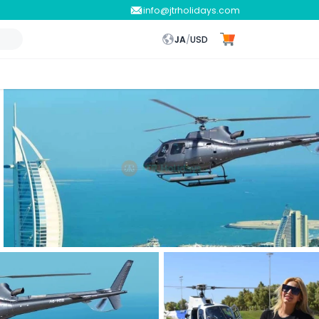
info@jtrholidays.com
JA
/
USD