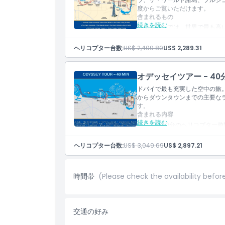
パーム・ジュメイラ
度からご覧いただけます。
アトランティス・ホテル
含まれるもの
ブルジュ・ハリファ
続きを読む
ドバイ運河
このツアーでは、世界で最も高
ドバイ・クリーク
ーターズ・ドバイとシーザーズ
バール・ドバイの風塔
島、エミレーツ・ヒルズ、ジュ
ヘリコプター台数:
US$ 2,409.80
US$ 2,289.31
ドバイ・クリーク・ゴルフ
バイ・マリーナ、象徴的なブル
ジュメイラ海岸線
ドマークを重点的にご案内しま
旧ドバイの伝統的な地区
ゾート・ドバイがあるシーホー
オデッセイツアー - 40
縁型建造物「ドバイ・フレーム
イ・クリークも垣間見えます。
ドバイで最も充実した空中の旅
で、古風な建物が残り、ドバイ
からダウンタウンまでの主要な
す。
エミレーツ・ヒルズ
含まれる内容
ジュメイラ・レイクス
続きを読む
ブルーウォーターズ
ドバイで40分のヘリコプター
アイン・ドバイ
ブルジュ・アル・アラブの上空
ブルジュ・アル・アラブ
るパーム・ジュメイラ上空を飛
ヘリコプター台数:
US$ 3,049.69
US$ 2,897.21
パーム・ジュメイラ
ラ・マリーナを見下ろしてくだ
アトランティス・ホテル
クス、メイダン競馬場やビジネ
ザ・ワールド諸島
ドバイ・クリーク、ヘリテージ
時間帯
(Please check the availability befor
ブルジュ・ハリファ
古き良き魅力と未来的なスカイ
オールドドバイ（ヘリテー
ブルジュ・アル・アラブ
ドバイ・クリーク
ワールドアイランズ
ドバイ・フレーム
パーム・ジュメイラ
交通の好み
アトランティス・ホテル
ブルジュ・ハリファ