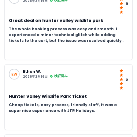
検証済み
2026年2月16日
5
Great deal on hunter valley wildlife park
The whole booking process was easy and smooth. I
experienced a minor technical glitch while adding
tickets to the cart, but the issue was resolved quickly
after contacting customer care. The support team was
very responsive, helpful. Overall, a great customer
service experience.
Ethan W.
EW
検証済み
2026年2月16日
5
Hunter Valley Wildlife Park Ticket
Cheap tickets, easy process, friendly staff, it was a
super nice experience with JTR Holidays.