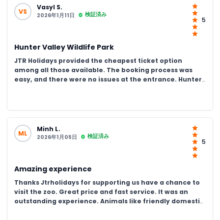
Vasyl S.
VS
検証済み
2026年1月11日
5
Hunter Valley Wildlife Park
JTR Holidays provided the cheapest ticket option
among all those available. The booking process was
easy, and there were no issues at the entrance. Hunter
Valley Wildlife Park was amazing—we received much
more than we expected. The talks were interesting and
educational, and it was clear that the team is truly
passionate about their work.
Minh L.
ML
検証済み
2026年1月05日
5
Amazing experience
Thanks Jtrholidays for supporting us have a chance to
visit the zoo. Great price and fast service. It was an
outstanding experience. Animals like friendly domestic
pets, alllowing us to cuddle, patting and feeding