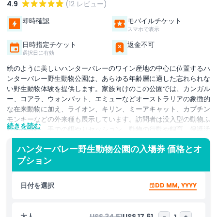
4.9
(12 レビュー)
即時確認
モバイルチケット
スマホで表示
日時指定チケット
返金不可
選択日に有効
絵のように美しいハンターバレーのワイン産地の中心に位置するハ
ンターバレー野生動物公園は、あらゆる年齢層に適した忘れられな
い野生動物体験を提供します。家族向けのこの公園では、カンガル
ー、コアラ、ウォンバット、エミューなどオーストラリアの象徴的
な在来動物に加え、ライオン、キリン、ミーアキャット、カプチン
モンキーなどの外来種も展示しています。訪問者は没入型の動物ふ
続きを読む
れあい体験、手での餌やりセッション、動物の行動や飼育、保護活
動に関する興味深い洞察を提供する毎日の飼育員トークなどを楽し
ハンターバレー野生動物公園の入場券 価格とオ
むことができます。のどかな田園の雰囲気に囲まれたこの公園は、
プション
家族連れやカップル、都市の喧騒を離れて思い出深い野生動物の冒
険を求める旅行者に最適です。日陰の遊歩道、ピクニックエリア、
バリアフリーの通路により、誰もが快適に散策を楽しめます。有名
日付を選択
DD MM, YYYY
なハンターバレーのブドウ園が近接していることも魅力で、オース
トラリア有数のワイン産地の美しさと野生動物の発見を組み合わせ
た理想的な日帰り旅行先となっています。ハンターバレー野生動物
大人
US$ 34.51
US$ 17.61
-
1
+