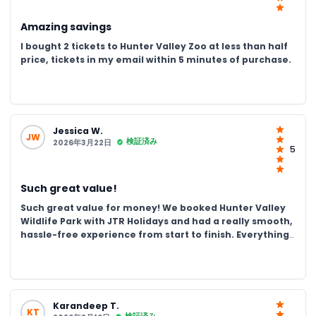
Amazing savings
I bought 2 tickets to Hunter Valley Zoo at less than half
price, tickets in my email within 5 minutes of purchase.
Jessica W.
JW
検証済み
2026年3月22日
5
Such great value!
Such great value for money! We booked Hunter Valley
Wildlife Park with JTR Holidays and had a really smooth,
hassle-free experience from start to finish. Everything
was clean, enjoyable, and full of amazing animals with
friendly staff. It was a fun and memorable day, and
definitely worth it, highly recommend!
Karandeep T.
KT