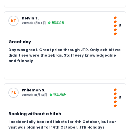
Kelvin T.
KT
検証済み
2026年1月04日
5
Great day
Day was great. Great price through JTR. Only exhibit we
didn't see were the zebras. Staff very knowledgeable
and friendly
Philemon S.
PS
検証済み
2025年10月14日
5
Booking without a hitch
I accidentally booked tickets for 4th October, but our
visit was planned for 14th October. JTR Holidays