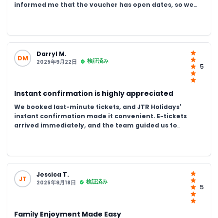
informed me that the voucher has open dates, so we
could easily use it on the correct day. The kids loved the
animal encounters, and the whole process was good.
Really happy with the team’s support
Darryl M.
DM
検証済み
2025年9月22日
5
Instant confirmation is highly appreciated
We booked last-minute tickets, and JTR Holidays'
instant confirmation made it convenient. E-tickets
arrived immediately, and the team guided us to
present the voucher and exchange it for physical
tickets at the park. Kids loved seeing the koalas and
wallabies up close. Amazing experience and excellent
support
Jessica T.
JT
検証済み
2025年9月18日
5
Family Enjoyment Made Easy