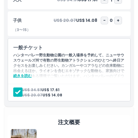
公園は教育と保護に力を入れており、訪問者が自然とつながり、野
生動物保護の取り組みを支援する機会を提供します。オンラインで
チケットを予約すれば、スムーズでストレスフリーな入場が保証さ
子供
US$ 20.07
US$ 14.08
-
0
+
れ、動物の王国の驚きをじっくりと体験できます。シドニー、ニュ
ーカッスルから来る場合でも、近隣に滞在する場合でも、ニューサ
（3〜15）
ウスウェールズ州を代表するこのワイルドライフパークは、冒険と
リラクゼーション、在来種と外来種の双方との忘れがたい出会いを
一般チケット
ユニークに融合させた体験を約束します。
ハンターバレー野生動物公園の一般入場券を予約して、ニューサウ
スウェールズ州で有数の野生動物アトラクションのひとつへ終日ア
クセスをお楽しみください。カンガルーやコアラなどの在来動物に
ハイライト
出会えるほか、ライオンを含むエキゾチックな動物も、家族向けで
続きを読む
ふれあいのある環境でご覧いただけます。ハンターバレーのブドウ
園の近くに便利に位置しており、このチケットはあらゆる年齢の方
含まれるもの
にとって理想的な自然のひとときを提供します。
大人:
US$ 34.51
US$ 17.61
含まれるもの
子供:
US$ 20.07
US$ 14.08
ハンターバレー・ワイルドライフ・パークの終日一般入場
子供／大人ポリシー
除外事項
注文概要