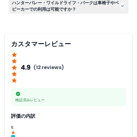
ハンターバレー・ワイルドライフ・パークは車椅子やベ
策、水分補給のための水を持参して、屋外での野生動物体
ビーカーでの利用は可能ですか？
験をお楽しみください。
はい、パークはベビーカーおよび車椅子に対応しており、
障害者用トイレやベビー用おむつ交換施設も敷地内にあり
ます。
カスタマーレビュー
4.9
(12 reviews)
検証済みレビュー
評価の内訳
5