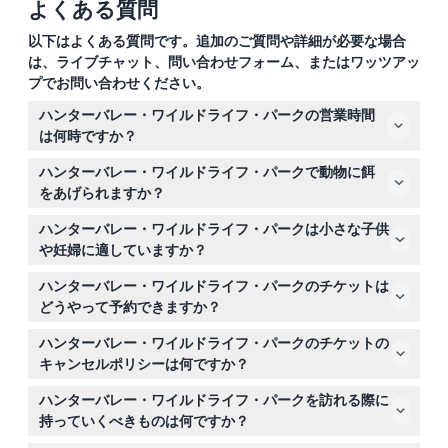
よくある質問
以下はよくある質問です。追加のご質問や詳細が必要な場合
は、ライブチャット、問い合わせフォーム、またはワッツアッ
プでお問い合わせください。
ハンターバレー・ワイルドライフ・パークの営業時間
は何時ですか？
パークは毎日午前9時から午後4時まで営業しています
ハンターバレー・ワイルドライフ・パークで動物に餌
が、クリスマスの日は午後2時に早めに閉まります（変更
をあげられますか？
の可能性があるため、ご予約時に必ずご確認ください）。
はい、パークではネイティブなオーストラリアの動物と間
ハンターバレー・ワイルドライフ・パークは小さな子供
近で触れ合えるインタラクティブな餌やりセッションが定
や妊婦に適していますか？
期的に行われています。
パークは家族向けですが、安全上の理由から非常に幼い幼
ハンターバレー・ワイルドライフ・パークのチケットは
児や妊婦にはおすすめできません。
どうやって予約できますか？
このウェブサイト上で簡単にチケットの予約ができます。
ハンターバレー・ワイルドライフ・パークのチケットの
ご希望の日付とチケット種別を選んで、空き状況を確認の
キャンセルポリシーは何ですか？
うえ予約を完了してください。
チケットは返金不可でキャンセルもできませんので、ご予
ハンターバレー・ワイルドライフ・パークを訪れる際に
約前に予定を確定させてください。
持っていくべきものは何ですか？
快適な歩きやすい靴、帽子や日焼け止めなどの日よけ対