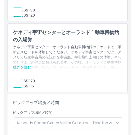
ィファクト展示でタイタニック号や古代文明の実物遺物を展示す
る、時代を遡る旅をお楽しみください。このコンボチケットは、好
大人:
US$ 130
奇心旺盛な方や家族での冒険に最適な、科学、歴史、発見がユニー
子供:
US$ 120
クに融合した体験を提供します。
ケネディ宇宙センターとオーランド自動車博物館
の入場券
ケネディ宇宙センター＋オーランド自動車博物館のチケットで、革
新とスピードを体験してください。ケネディ宇宙センターでは、ア
メリカ航空宇宙局の伝説的な宇宙船、宇宙飛行士向けの体験、そし
て打ち上げの歴史に触れられます。その後、オーランド自動車博物
続きを読む
館では、世界最大級のエキゾチックカー、映画で使用された車両、
希少なクラシックカーのコレクションの一つを見て回ることができ
ます。この究極のコンボチケットは、フロリダ中央部を訪れる宇宙
大人:
US$ 120
ファンや車愛好家に最適です。
子供:
US$ 115
ピックアップ場所／時間
ピックアップ場所／時間