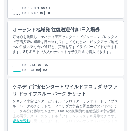
ロケットガーデン & 宇宙飛行士記念碑へのアクセス
宇宙愛好家、家族、好奇心旺盛な方に最適な、宇宙探査への究極の
大人:
US$ 97.37
US$ 91
注意事項
ロケット打ち上げ観覧（利用可能な場合）
旅です。
子供:
US$ 86.67
US$ 81
小さな探検家向けの子ども用プレイドーム
含まれるもの
すべての展示およびアトラクションへの2日間のフルアクセス
場所
米国宇宙飛行士殿堂®をフィーチャーしたヒーローズ＆レジェ
オーランド地域発 往復送迎付き1日入場券
ンズ展示
スペースシャトル・アトランティス®およびシャトル・ローン
好奇心を刺激し、ケネディ宇宙センター・ビジターコンプレックス
チ・エクスペリエンス®
で宇宙探査の遺産を目の当たりにしてください。ピックアップ地点
行き方
ライブプレゼンテーション（以下を含む）：
への往復の乗り合い送迎と、英語を話すドライバーガイドが含まれ
宇宙飛行士との対面
ます。8月31日まで大人のチケットを子供料金で購入できます。
『火星への旅：探検者求む』ライブショー＆展示
引換方法
サイエンス・オン・ア・スフィア
大人:
US$ 174
US$ 165
アイズ・オン・ザ・ユニバース
子供:
US$ 164
US$ 155
NASA Now + Next
利用規約
ミッション状況ブリーフィング
3D宇宙映画
ロケットガーデン＆宇宙飛行士記念碑
ケネディ宇宙センター + ワイルドフロリダ サファ
ロケット打ち上げ観覧（開催時）
キャンセルポリシー
リ ドライブスルー パーク チケット
子ども用プレイドーム
お気に入りのアトラクションを再訪したり、追加のプレゼンテ
ケネディ宇宙センターとワイルドフロリダ・サファリ・ドライブス
ーションに参加したりする余裕があり、より深くゆったりとし
ルーパークのチケットで、フロリダの宇宙と野生生物のアドベンチ
た体験に最適です。
ャーを存分に体験できます。NASAの象徴的な発射施設や宇宙飛行
士の展示、スペースシャトル「アトランティス」を見学できます。
続きを読む
その後、車に乗ったままワイルドフロリダのサファリパークをドラ
イブして、シマウマ、キリン、バイソンなどの珍しい動物を間近に
ご覧いただけます。このコンボチケットは、家族連れや宇宙ファン