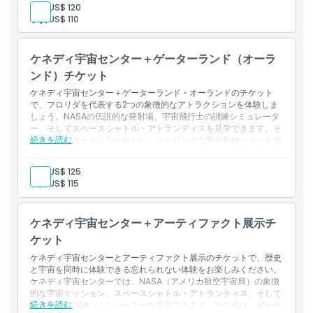
大人:
US$ 120
にとって、教育、探検、そして野生動物との至近距離でのふれあい
子供:
US$ 110
が忘れられない一日を提供します。
ケネディ宇宙センター＋ゲーターランド（オーラ
ンド）チケット
ケネディ宇宙センター＋ゲーターランド・オーランドのチケット
で、フロリダを代表する2つの象徴的なアトラクションを体験しま
しょう。NASAの伝説的な発射場、宇宙飛行士の訓練シミュレータ
ー、そしてスペースシャトル・アトランティスを見学できます。そ
続きを読む
の後、ゲーターランドへ向かい、スリリングな野生動物ショーを楽
しみ、ワニやエキゾチックな動物を間近で観察できます。このコン
ボチケットは、宇宙探査とフロリダのワイルドな魅力を1日で満喫
大人:
US$ 125
したい家族連れや冒険好きの方に最適です。
子供:
US$ 115
ケネディ宇宙センター＋アーティファクト展示チ
ケット
ケネディ宇宙センターとアーティファクト展示のチケットで、歴史
と宇宙を同時に体験できる忘れられない体験をお楽しみください。
ケネディ宇宙センターでは、NASA（アメリカ航空宇宙局）の象徴
的な宇宙ミッション、スペースシャトル・アトランティス、そして
続きを読む
宇宙飛行士訓練シミュレーターを見学できます。その後は、アーテ