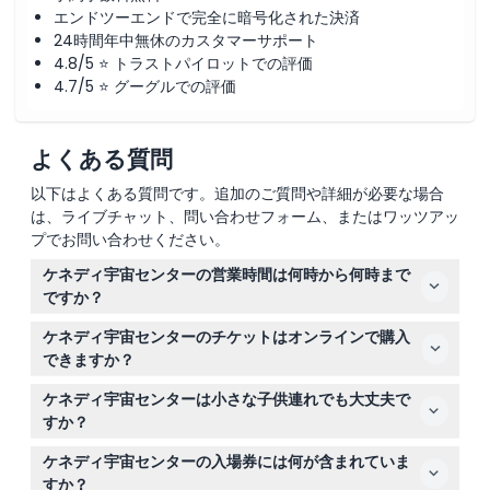
エンドツーエンドで完全に暗号化された決済
24時間年中無休のカスタマーサポート
4.8/5 ⭐ トラストパイロットでの評価
4.7/5 ⭐ グーグルでの評価
よくある質問
以下はよくある質問です。追加のご質問や詳細が必要な場合
は、ライブチャット、問い合わせフォーム、またはワッツアッ
プでお問い合わせください。
ケネディ宇宙センターの営業時間は何時から何時まで
ですか？
ケネディ宇宙センター・ビジターコンプレックスは毎日午
ケネディ宇宙センターのチケットはオンラインで購入
前9時から午後6時まで営業しており、最終入場は閉館の1
できますか？
時間前です（変更の可能性があるため、ご予約時にご確認
はい、このウェブサイトで1日または2日間のチケットをオ
ください）。
ケネディ宇宙センターは小さな子供連れでも大丈夫で
ンラインで購入でき、入場ゲートの列をスキップして直接
すか？
入場できます。
0～2歳の子供は無料で入場できますが、0～11歳の子供は
ケネディ宇宙センターの入場券には何が含まれていま
有料の大人の同伴が必要で、12歳以上は大人料金が適用さ
すか？