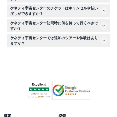
れます。
入場券にはゲートウェイ：ザ・ディープスペースローンチ
ケネディ宇宙センターのチケットはキャンセルや払い
コンプレックス、スペースシャトル・アトランティスとシ
戻しができますか？
ャトルローンチエクスペリエンス、アポロ／サターンVセ
チケットは返金不可でキャンセルもできませんので、ご予
ンターを含むケネディ宇宙センターのバスツアー、そして
ケネディ宇宙センター訪問時に何を持って行くべきで
約前に予定を十分ご確認ください。
ヒーローズ＆レジェンズ展示の利用が含まれています。
すか？
快適な歩きやすい靴、帽子や日焼け止めなどの日焼け対
ケネディ宇宙センターでは追加のツアーや体験はあり
策、展示やロケットの素晴らしい写真を撮るためのカメラ
ますか？
をお持ちください。
はい、特別興味ツアーやアストロノートトレーニングエク
スペリエンスがありますが、一般入場券には含まれず別途
チケットが必要です。
概要
探索