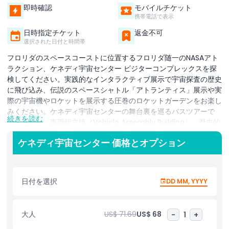
即時確認
モバイルチケット
携帯電話で表示
日時指定チケット
返金不可
選択された日付と時間帯
フロリダのスペースコーストに位置するフロリダ随一のNASAアト
ラクション、ケネディ宇宙センター ビジターコンプレックスを探
検してください。実践的なインタラクティブ展示で宇宙探査の歴史
に飛び込み、伝説のスペースシャトル「アトランティス」展示や実
際の宇宙機やロケットを展示する圧巻のロケットガーデンをお楽し
みください。ケネディ宇宙センターの舞台裏を巡るバスツアーで
続きを読む
は、発射台、車両組立棟（Vehicle Assembly Building）、歴史的
な発射サイトをご覧いただけます。宇宙飛行士のように訓練できる
ケネディ宇宙センター 価格とオプション
宇宙飛行士トレーニング体験（ATX）では、模擬スペースシャトル
のコックピットを操作したり、無重力シミュレーターで技術を試し
たりできます。ベテランNASA宇宙飛行士によるライブプレゼンテ
ーションを観覧し、スペースポートKSCのシミュレーターでSTEM
日付を選択
DD MM, YYYY
学習に参加し、世界最大級のフォーマットの劇場でアイマックスの
宇宙映画をお楽しみください。オーランドからの日帰り旅行、フロ
リダでの家族旅行、教育ツアーに最適なケネディ宇宙センターは、
大人
US$ 71.69
US$ 68
-
1
+
子どもから大人まで忘れられない宇宙観光体験を提供します。施設