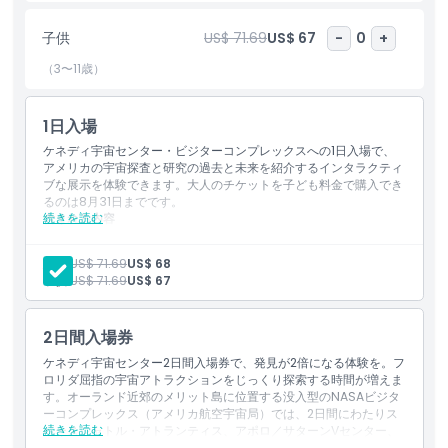
内のカフェでおいしい食事を楽しみ、宇宙飛行士記念ギフトショッ
プでユニークな宇宙土産を購入し、巨大なロケットブースターと一
子供
US$ 71.69
US$ 67
-
0
+
緒にインスタグラム映えする写真を撮影しましょう。オーランドの
アトラクションやオーランド国際空港から車で短時間の場所にある
（3〜11歳）
ケネディ宇宙センター フロリダへの訪問を計画し、チケットをオ
ンラインで購入して並ばずに入場し、フロリダでの宇宙冒険を本当
1日入場
に非日常的なものにしてください。
ケネディ宇宙センター・ビジターコンプレックスへの1日入場で、
アメリカの宇宙探査と研究の過去と未来を紹介するインタラクティ
ブな展示を体験できます。大人のチケットを子ども料金で購入でき
ハイライト
るのは8月31日までです。
続きを読む
含まれる内容
1日間の一般入場
含まれるもの
主要なアトラクションと展示へのアクセス：
大人:
US$ 71.69
US$ 68
ヒーローズ & レジェンズ（米国宇宙飛行士殿堂をフィーチャ
子供:
US$ 71.69
US$ 67
ー）®
子供／大人ポリシー
スペースシャトル・アトランティス® + シャトルローンチエク
スペリエンス®
2日間入場券
火星への旅：探検者募集 のライブショー & 展示
サイエンス・オン・ア・スフィア
ケネディ宇宙センター2日間入場券で、発見が2倍になる体験を。フ
除外事項
アイズ・オン・ザ・ユニバース
ロリダ屈指の宇宙アトラクションをじっくり探索する時間が増えま
アメリカ航空宇宙局（NASA）ナウ + ネクスト
す。オーランド近郊のメリット島に位置する没入型のNASAビジタ
ミッション状況ブリーフィング
ーコンプレックス（アメリカ航空宇宙局）では、2日間にわたりス
営業時間
宇宙飛行士との出会いを含むライブプレゼンテーション
続きを読む
ペースシャトル・アトランティス、アポロ／サターンVセンター、
IMAX®シアターでの3D宇宙映画
宇宙飛行士との対面などの象徴的な展示をお楽しみいただけます。