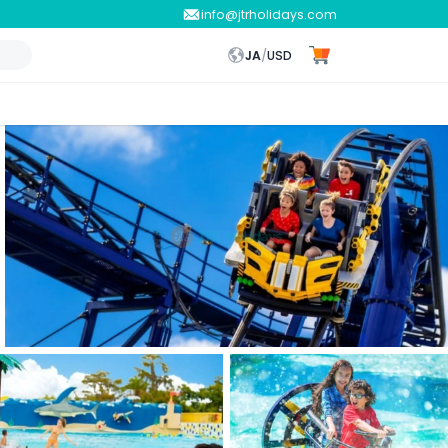
info@jtrholidays.com
JA
/
USD