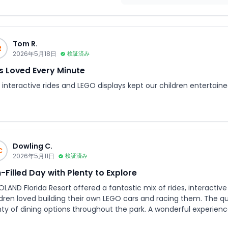
Tom R.
R
2026年5月18日
検証済み
s Loved Every Minute
interactive rides and LEGO displays kept our children entertained
Dowling C.
C
2026年5月11日
検証済み
-Filled Day with Plenty to Explore
LAND Florida Resort offered a fantastic mix of rides, interactive
ldren loved building their own LEGO cars and racing them. The 
nty of dining options throughout the park. A wonderful experience