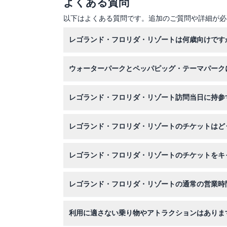
よくある質問
以下はよくある質問です。追加のご質問や詳細が必
レゴランド・フロリダ・リゾートは何歳向けです
レゴランド・フロリダ・リゾートは主に2歳から1
ウォーターパークとペッパピッグ・テーマパーク
で、3歳未満の子供は無料で入場できますが、す
ウォーターパークとペッパピッグ・テーマパーク
レゴランド・フロリダ・リゾート訪問当日に持参
は適切なチケットをお選びください。
快適な服装、日焼け止め、水、お子様に必要な必
レゴランド・フロリダ・リゾートのチケットはど
画を立ててください。
このウェブサイトで、チケットの種類や日付、ウ
レゴランド・フロリダ・リゾートのチケットをキ
レゴランド・フロリダ・リゾートのチケットは払
レゴランド・フロリダ・リゾートの通常の営業時
テーマパークは通常午前10時から午後6時、ウォ
利用に適さない乗り物やアトラクションはありま
動することがあるため、ご来園前に公式カレンダ