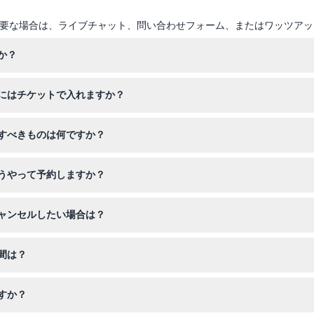
要な場合は、ライブチャット、問い合わせフォーム、またはワッツアッ
か？
2歳の子供向けに設計されており、3歳から12歳の子供は子供チケットが
にはチケットで入れますか？
べての乗り物を楽しめない場合があります。
へのアクセスは、このウェブサイトでチケット予約時にそのオプション
すべきものは何ですか？
需品をお持ちください。食事やスナックは指定がない限り含まれていな
うやって予約しますか？
ォーターパークやペッパピッグパークのアクセスなどの追加オプション
ャンセルしたい場合は？
い戻し不可でキャンセルもできませんので、ご予約の際はご予定をよく
間は？
ーターパークは午前11時から午後5時、ペッパピッグ・テーマパークは午
すか？
ーをご確認ください（変更の可能性がありますので予約時に必ずご確認