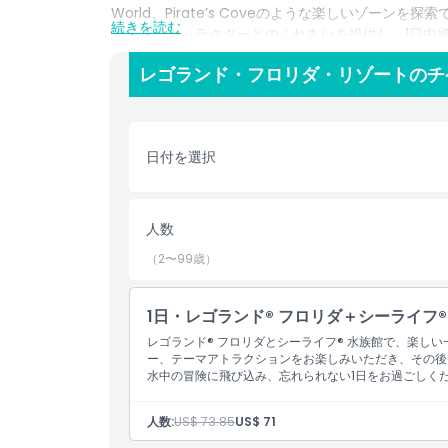
World、Pirate’s Coveのような楽しいゾー
続きを読む
マンス、キャラクターとのふれあいを提供し、1日中
LEGOLAND® ウォーターパークが最適で、ウォ
レゴランド・フロリダ・リゾートのチ
など、幼い子ども向けに設計された設備で涼むことが
をテーマにしたPeppa Pig テーマパークもあり
LEGOLAND® Floridaでは、1日券、マルチデイ
テーマパークへのアクセスが含まれるコンボチケット
日付を選択
りでも長期の家族旅行でも、LEGOLAND® Florid
供します。アクセスの良さ、家族向け設備、あらゆる
い休暇を過ごすのに最適な目的地です。
人数
（2〜99歳）
ハイライト
1日・レゴランド® フロリダ＋シーライフ®
含まれるもの
レゴランド® フロリダとシーライフ® 水族館で、楽し
ー、テーマアトラクションをお楽しみいただき、その後
水中の冒険に飛び込み、忘れられない1日をお過ごしく
子供／大人ポリシー
人数:
US$ 73.85
US$ 71
除外事項