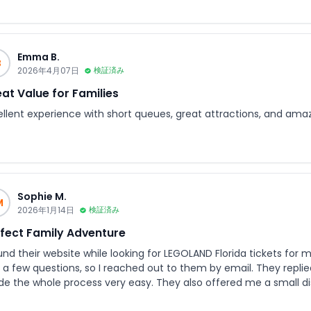
Emma B.
B
2026年4月07日
検証済み
at Value for Families
ellent experience with short queues, great attractions, and amazi
Sophie M.
M
2026年1月14日
検証済み
fect Family Adventure
und their website while looking for LEGOLAND Florida tickets for my
 a few questions, so I reached out to them by email. They replie
le process very easy. They also offered me a small discount, which I really appreciated Overall, I
 a great experience. The team was friendly, responsive, and genui