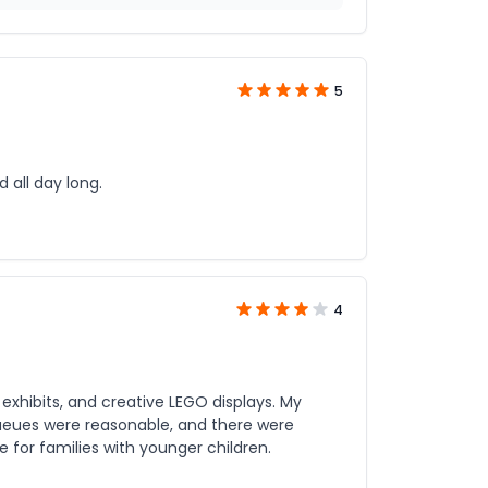
5
 all day long.
4
 exhibits, and creative LEGO displays. My
queues were reasonable, and there were
 for families with younger children.