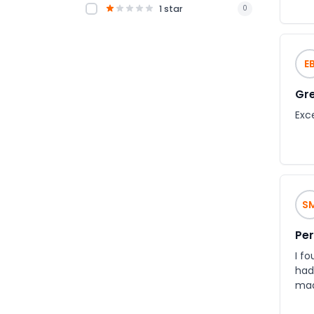
1 star
0
E
Gre
Exc
S
Per
I fo
had
made the who
had