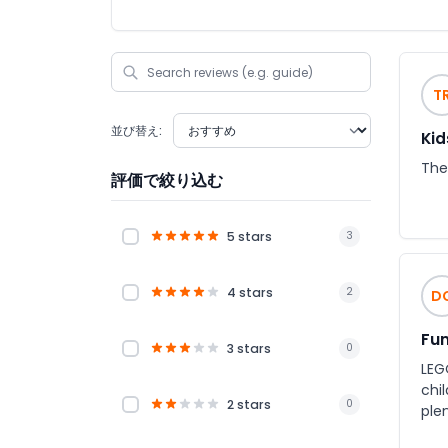
T
並び替え:
Kid
The 
評価で絞り込む
5 stars
3
4 stars
2
D
Fun
3 stars
0
LEGO
chi
2 stars
0
ple