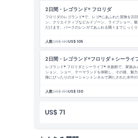
2日間・レゴランド® フロリダ
対象外
フロリダのレゴランド®で、レゴ®にあふれた冒険を2日
ン、クリエイティブなビルドゾーン、ライブショー、魅
だけます。パークのレンガであふれる隅々までじっくり
営業時間
人数:
US$ 149
US$ 105
場所
2日間・レゴランド®フロリダ＋シーライフ
レゴランド® フロリダとシーライフ® 水族館で、家族
行き方
ション、ショー、テーマランドを体験し、その後、魅力
険にぴったりのオーシャントンネルで満たされた水中の
引換方法
人数:
US$ 169
US$ 130
キャンセルポリシー
US$ 71