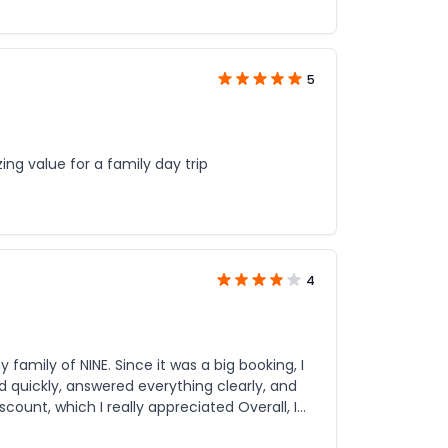
5
ng value for a family day trip
4
 family of NINE. Since it was a big booking, I
d quickly, answered everything clearly, and
nely helpful from start to finish. Everything