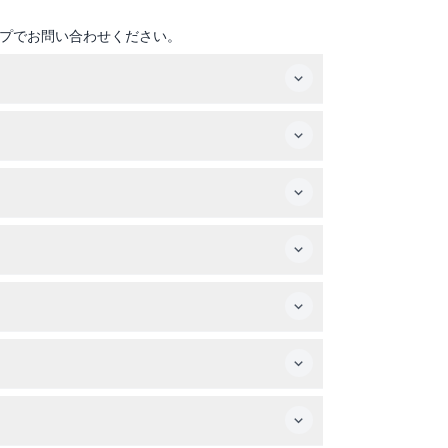
プでお問い合わせください。
必要です。13歳以上の大人は大人チケットが必要
を選択した場合のみ含まれますので、ご来園の際
いため、食べ物を持参するか、園内で購入する計
を選択して、簡単にオンライン予約ができます。
ご確認ください。
前10時から午後5時の営業ですが、営業時間は変
ください）。