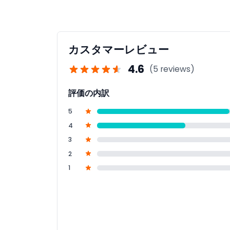
レゴランド・フロリダは主に小さな子供向けで、
苦手な方には適さないことがあります。
カスタマーレビュー
4.6
(5 reviews)
評価の内訳
5
4
3
2
1