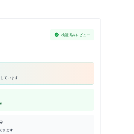
場合があり、激しいローラーコースターや屋外が
検証済みレビュー
奨しています
5
み
できます