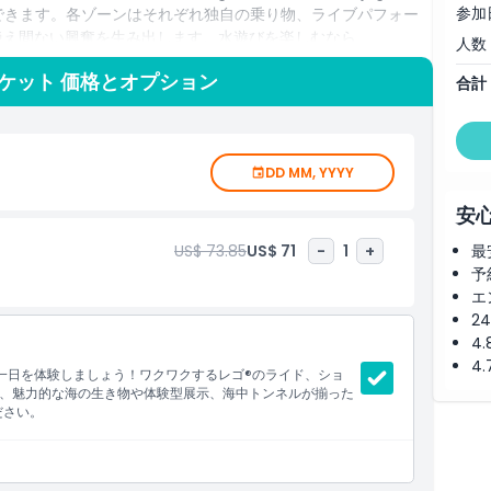
参加
ンを探索できます。各ゾーンはそれぞれ独自の乗り物、ライブパフォー
絶え間ない興奮を生み出します。水遊びを楽しむなら
人数
ータースライダー、流れるプール、スプラッシュエリア、波のプール
ケット 価格とオプション
合計
できます。リゾートには人気の子ども向けテレビキャラクター
、穏やかな乗り物やアトラクションが幼児や未就学児に大好評です。
チケット、パークホッパーオプション、ウォーターパークやPeppa Pig
など、さまざまなチケットオプションを提供しています。日帰
DD MM, YYYY
a Resortは創造性、学び、楽しさにあふれた忘れられない体験を提
年齢向けのアクティビティが揃っているため、フロリダで楽し
安
US$ 73.85
US$ 71
-
1
+
最
予
エ
2
4
4
い一日を体験しましょう！ワクワクするレゴ®のライド、ショ
、魅力的な海の生き物や体験型展示、海中トンネルが揃った
ださい。