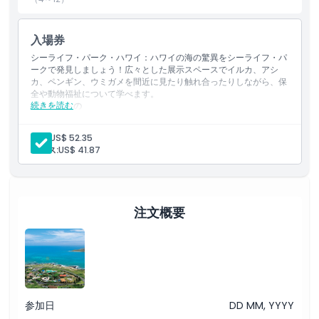
子供／大人ポリシー
入場券
シーライフ・パーク・ハワイ：ハワイの海の驚異をシーライフ・パ
ークで発見しましょう！広々とした展示スペースでイルカ、アシ
除外事項
カ、ペンギン、ウミガメを間近に見たり触れ合ったりしながら、保
全や動物福祉について学べます。
続きを読む
含まれるもの
注意事項
シーライフ・パーク・ハワイの一般入場
ご来園当日のすべてのショーと展示への入場
大人:
US$ 52.35
トレーナーによるトーク
ユース:
US$ 41.87
場所
鳥や魚への餌やり
利用規約
注文概要
キャンセルポリシー
参加日
DD MM, YYYY