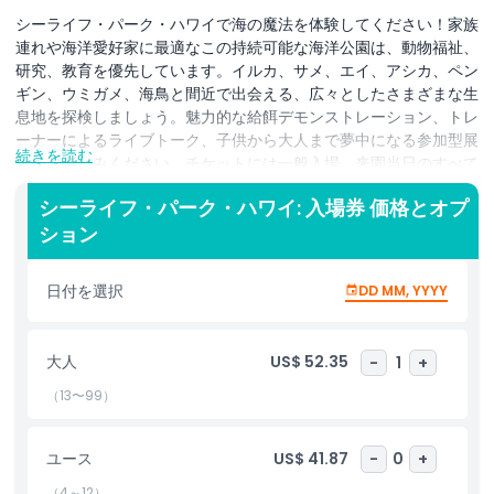
シーライフ・パーク・ハワイで海の魔法を体験してください！家族
連れや海洋愛好家に最適なこの持続可能な海洋公園は、動物福祉、
研究、教育を優先しています。イルカ、サメ、エイ、アシカ、ペン
ギン、ウミガメ、海鳥と間近で出会える、広々としたさまざまな生
息地を探検しましょう。魅力的な給餌デモンストレーション、トレ
ーナーによるライブトーク、子供から大人まで夢中になる参加型展
続きを読む
示をお楽しみください。チケットには一般入場、来園当日のすべて
のショーと展示への入場、トレーナートーク、鳥や魚への給餌体験
シーライフ・パーク・ハワイ: 入場券 価格とオプ
の機会が含まれます。送迎サービスは含まれておらず、18歳未満の
ション
方は大人の同伴が必要です。ベビーカー、車椅子、ロッカーはレン
タル可能です。入場口でスマートフォンのチケットと、クレジッ
ト/デビットカード名義の方は写真付き身分証明書を提示してくだ
日付を選択
DD MM, YYYY
さい。楽しさと教育が融合した家族向けのハワイ体験をお見逃しな
く。今すぐシーライフ・パーク・ハワイの入場チケットを予約し
て、忘れられない水中の冒険に飛び込みましょう！
大人
US$ 52.35
-
1
+
（13〜99）
ハイライト
ユース
US$ 41.87
-
0
+
含まれるもの
（4～12）