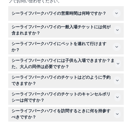
プでお問い合わせください。
シーライフパークハワイの営業時間は何時ですか？
シーライフパークハワイは毎日午前10時から午後4時まで
シーライフパークハワイの一般入場チケットには何が
営業していますが、火曜日は休園日です（変更される場合
含まれますか？
がありますので、ご予約時にご確認ください）。
一般入場チケットには、すべてのショーや展示、トレーナ
シーライフパークハワイにペットを連れて行けます
ーによるライブトーク、インタラクティブな給餌デモンス
か？
トレーションが一日中含まれます。
ペットはパーク内に入れませんが、サービス動物は歓迎さ
シーライフパークハワイには子供も入場できますか？ま
れます。
た、大人の同伴は必要ですか？
4歳から12歳のお子様は入場可能ですが、18歳未満の訪問
シーライフパークハワイのチケットはどのように予約
者は大人の同伴が必要です。
できますか？
このウェブサイト上で便利にオンライン予約ができ、お好
シーライフパークハワイのチケットのキャンセルポリ
みの日付の空き状況も確認できます。
シーは何ですか？
チケットは返金不可でキャンセルできません。予約時に選
シーライフパークハワイを訪問するときに何を持参す
択した日時にご利用ください。
べきですか？
歩きやすい靴、日焼け止め、そして体験を記録するための
カメラをお持ちください。ベビーカー、車椅子、ロッカー