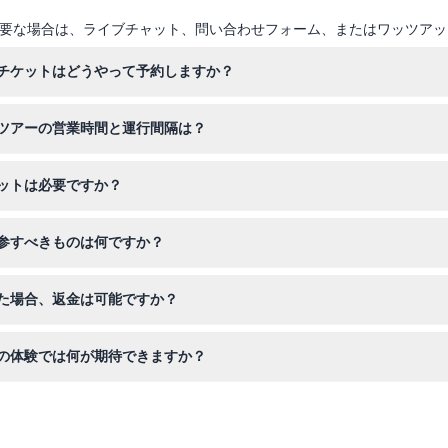
要な場合は、ライブチャット、問い合わせフォーム、またはワッツアッ
チケットはどうやって予約しますか？
ホップオフのチケットをオンライン予約できます。希望のチケットタイ
ツアーの営業時間と運行間隔は？
ら午後4時30分まで運行し、バスは30分から45分ごとに到着します。
ットは必要ですか？
後3時15分に出発予定です（変更の可能性あり。予約時にご確認ください）
で、0歳から2歳の子供は別席を利用しない場合は無料で乗車できます。
参すべきものは何ですか？
靴、そして乗車時にダウンロード可能なデジタルオーディオガイドを使
た場合、返金は可能ですか？
キャンセルすれば返金可能ですが、振替手数料がかかる場合があります
の体験では何が期待できますか？
ッドやサンタモニカなどの象徴的なスポットで自由に乗降可能です。ま