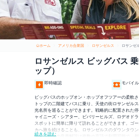
ホーム
アメリカ合衆国
ロサンゼルス
ロサンゼ
ロサンゼルス ビッグバス 
ップ）
即時確認
モバイル
ビッグバスのホップオン・ホップオフツアーの柔軟さ
トップの二階建てバスに乗り、天使の街ロサンゼルス
光名所を巡ることができます。戦略的に配置された停
ャイニーズ・シアター、ビバリーヒルズ、ロデオドラ
スポットに簡単に降りて訪れることができます。ゴー
カへ旅を続けることも、ロサンゼルスのダウンタウン
続きを読む
ます。車内の音声解説は複数の言語で利用可能で、都