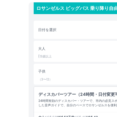
供します。オープンエアのトップデッキから写真を撮
ロサンゼルス ビッグバス 乗り降り自
ックスしたりと、このツアーは自分だけのロサンゼル
楽しめる、ビッグバスのホップオン・ホップオフツア
です。選択したチケット有効期間内は乗り放題で、自
日付を選択
ハイライト
大人
含まれるもの
(13歳以上
子供／大人ポリシー
子供
（3〜12）
除外事項
ディスカバーツアー（24時間・日付変更
営業時間
24時間有効のディスカバー・ツアーで、市内の必見ス
した音声ガイドで、自分のペースでロサンゼルスを便利
注意事項