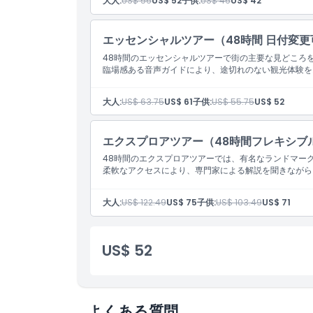
大人:
US$ 56
US$ 52
子供:
US$ 46
US$ 42
場所
エッセンシャルツアー（48時間 日付変更
48時間のエッセンシャルツアーで街の主要な見どころ
引換方法
臨場感ある音声ガイドにより、途切れのない観光体験を
大人:
US$ 63.75
US$ 61
子供:
US$ 55.75
US$ 52
利用規約
エクスプロアツアー（48時間フレキシブ
キャンセルポリシー
48時間のエクスプロアツアーでは、有名なランドマー
柔軟なアクセスにより、専門家による解説を聞きながら
大人:
US$ 122.49
US$ 75
子供:
US$ 103.49
US$ 71
US$ 52
よくある質問