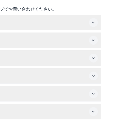
プでお問い合わせください。
プと日付を選択し、ステップバイステップの予約
一方、ビーチループ（ブルールート）は午前10時
。
家族でロサンゼルスを気軽に楽しく巡ることができ
うためのモバイル端末を持参してください。
。必ずこのウェブサイトからオンラインでキャン
た、英語、スペイン語、中国語の事前録音された