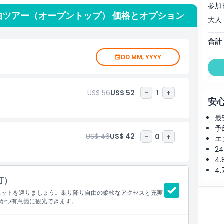
参加
ったり、ハリウッド大通りを散策したり、太平洋のそばでリラ
由ツアー（オープントップ） 価格とオプション
スの冒険を作る自由を提供します。初めて訪れる人も再訪者も
大人
ーは、ロサンゼルスを観光する楽しく柔軟で景観に富んだ方法
分のスタイルで街を体験してください。
合計
DD MM, YYYY
US$ 56
US$ 52
-
1
+
安
最
予
US$ 46
US$ 42
-
0
+
エ
2
4
4
可）
ポットを巡りましょう。乗り降り自由の柔軟なアクセスと充実
かつ有意義に観光できます。