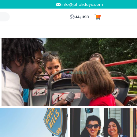
info@jtrholidays.com
JA
/
USD