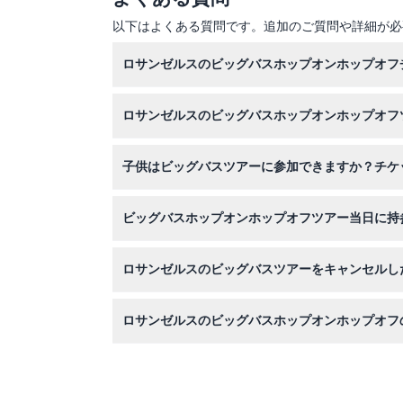
以下はよくある質問です。追加のご質問や詳細が必
ロサンゼルスのビッグバスホップオンホップオフ
このウェブサイトで簡単にビッグバスホップオン
ロサンゼルスのビッグバスホップオンホップオフ
手順に従ってください。
ハリウッドループ（レッドルート）は午前10時か
子供はビッグバスツアーに参加できますか？チケ
45分、午前11時45分、午後1時、午後2時、午
0歳から12歳の子供は支払う大人の同伴が必要
ビッグバスホップオンホップオフツアー当日に持
ます。
帽子や日焼け止めなどの紫外線対策、歩きやすい
ロサンゼルスのビッグバスツアーをキャンセルし
はい、ツアー開始の少なくとも48時間前までに
ロサンゼルスのビッグバスホップオンホップオフ
セルして正しく処理してください。
オープントップバスでのツアーを楽しめ、ハリウ
音声解説で観光を充実させます。