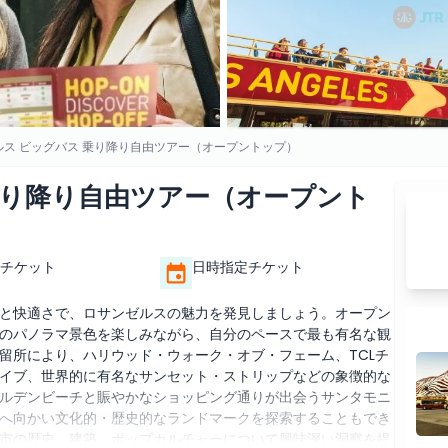
ルス ビッグバス 乗り降り自由ツアー（オープントップ）
乗り降り自由ツアー（オープント
チケット
日時指定チケット
と快適さで、ロサンゼルスの魅力を発見しましょう。オープン
のパノラマ景色を楽しみながら、自分のペースで最も有名な観
留所により、ハリウッド・ウォーク・オブ・フェーム、TCLチ
イブ、世界的に有名なサンセット・ストリップなどの象徴的な
ルデンビーチと賑やかなショッピング通りが出会うサンタモニ
へ向かい文化的・歴史的なランドマークを探索することもでき
市の歴史、建築、ポップカルチャーについて興味深い洞察を提