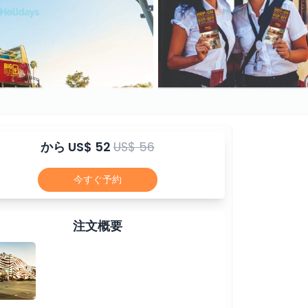
から
US$ 52
US$ 56
今すぐ予約
注文概要