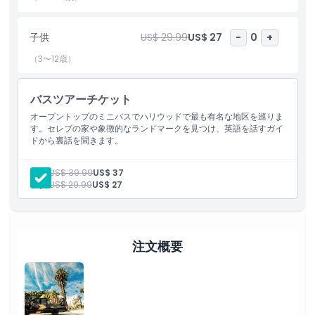
けです。
子供
US$ 29.99
US$ 27
-
0
+
ハイライト
（3〜12歳）
含まれるもの
バスツアーチケット
オープントップのミニバスでハリウッドで最も有名な地区を巡りま
す。セレブの家や象徴的なランドマークを見つけ、英語を話すガイ
子供／大人ポリシー
ドから裏話を聞きます。
大人:
US$ 39.99
US$ 37
除外事項
子供:
US$ 29.99
US$ 27
対象外
注文概要
注意事項
場所