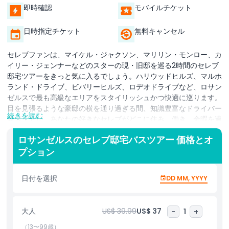
即時確認
モバイルチケット
日時指定チケット
無料キャンセル
セレブファンは、マイケル・ジャクソン、マリリン・モンロー、カ
イリー・ジェンナーなどのスターの現・旧邸を巡る2時間のセレブ
邸宅ツアーをきっと気に入るでしょう。ハリウッドヒルズ、マルホ
ランド・ドライブ、ビバリーヒルズ、ロデオドライブなど、ロサン
ゼルスで最も高級なエリアをスタイリッシュかつ快適に巡ります。
目を見張るような豪邸の横を通り過ぎる間、知識豊富なドライバー
続きを読む
兼ガイドが、あなたの好きなセレブがどこに住み、働き、余暇を過
ごしているかについての最新情報、面白い話、インサイダー情報を
ロサンゼルスのセレブ邸宅バスツアー 価格とオ
共有してくれます。自分で調べる手間をかけずに、ハリウッドの華
プション
やかなライフスタイルを垣間見るのに最適な方法です。途中では、
数え切れないほどの映画やテレビ番組に登場した有名なランドマー
クや象徴的な通りも見ることができます。このツアーは、ロサンゼ
日付を選択
DD MM, YYYY
ルスで最も美しく高級なエリアを楽しみつつ、気楽で楽しい方法で
エンターテインメント業界について学べる機会を提供します。音
楽、映画、テレビのスターのファンであれば、裕福で有名な人々が
大人
US$ 39.99
US$ 37
-
1
+
暮らす地区を見るユニークな機会を得られます。ロサンゼルスのス
ターが集う華やかな側面に興味がある人にとって、理想的なお出か
（13〜99歳）