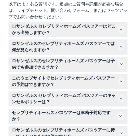
以下はよくある質問です。追加のご質問や詳細が必要な場合
は、ライブチャット、問い合わせフォーム、またはワッツアッ
プでお問い合わせください。
ロサンゼルス セレブリティホームズ バスツアーはどこ
から出発しますか？
ツアーはロサンゼルスのハリウッド大通り6801番地にあ
ロサンゼルスのセレブリティホームズ バスツアーでは
るTCLチャイニーズシアターから出発します。
何が見られますか？
ハリウッドヒルズ、ビバリーヒルズ、ロデオドライブを巡
ロサンゼルスのセレブリティホームズ バスツアーは子
り、豪華なセレブの家、有名な撮影場所、ハリウッドサイ
供でも参加できますか？
ン、グリフィス天文台、サンフェルナンドバレーやユニバ
3歳未満の子供は無料ですが、16歳未満は常に料金を支払
ーサルスタジオの景色をご覧いただけます。
このウェブサイトでセレブリティホームズ バスツアー
う大人の同伴が必要です。
の予約はできますか？
はい、こちらのウェブサイトで空き状況を確認し、簡単に
ロサンゼルス セレブリティホームズ バスツアーのキャ
ご予約いただけます。
ンセルポリシーは？
追加料金を避けるためには、旅行日の少なくとも24時間
セレブリティホームズ バスツアーは車椅子対応です
前までにキャンセルする必要があります。この期間を過ぎ
か？
た場合のキャンセルは返金されません。
いいえ、このツアーは車椅子対応ではありません。
ロサンゼルスのセレブリティホームズ バスツアーに持