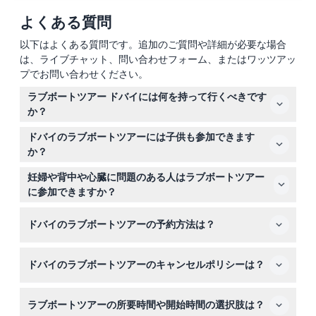
よくある質問
以下はよくある質問です。追加のご質問や詳細が必要な場合
は、ライブチャット、問い合わせフォーム、またはワッツアッ
プでお問い合わせください。
ラブボートツアー ドバイには何を持って行くべきです
か？
写真用にカメラやスマートフォンを持参し、快適な服装と
ドバイのラブボートツアーには子供も参加できます
日焼け止めを着用し、サングラスを忘れないでください。
か？
ライフジャケットは船内で提供されるため、自分のものを
はい、3歳以上の子供がツアーに参加できます。ただし、
持ってくる必要はありません。
妊婦や背中や心臓に問題のある人はラブボートツアー
安全上の理由から3歳未満または15kg未満の子供は参加で
に参加できますか？
きません。
安全上の理由から、妊婦や既存の背中の問題や心臓の病状
ドバイのラブボートツアーの予約方法は？
がある方はボートツアーに参加できません。
このウェブサイト上で、希望のツアーと日付を選んで簡単
ドバイのラブボートツアーのキャンセルポリシーは？
にオンライン予約できます。空き状況は予約プロセス中に
表示されます。
返金対象となるには、ツアー開始の24時間前までにキャ
ラブボートツアーの所要時間や開始時間の選択肢は？
ンセルする必要があり、振込手数料がかかります。変更は