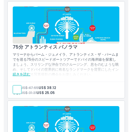
マリーナのスカイラインを望む絶好の撮影ポイント
キャンセルポリシー
アラビア湾でのワクワクする観光体験
出発時間
出発時刻：午前09:00、午後12:00、午後02:00、午後04:00、午後
06:30
75分 アトランティス パノラマ
マリーナからパーム・ジュメイラ、アトランティス・ザ・パームま
でを巡る75分のスピードボートツアーでドバイの海岸線を探索し
ましょう。スリリングな沖合でのクルージング、息をのむような眺
め、そしてドバイの世界的に有名なランドマークを背景にしたイン
続きを読む
スタ映えする写真撮影の機会をお楽しみください。
含まれる内容
大人:
US$ 47.65
US$ 38.12
マリーナ発パーム・ジュメイラ行きの75分間ガイド付きスピ
子供:
US$ 31.31
US$ 25.05
ードボートツアー
ドバイの海岸線とアトランティス・ザ・パームを一望
世界的に有名な名所での写真撮影のために停車します
冒険と観光が融合したスリリングな乗船体験
営業時間
出発時刻：午前9:00、午前11:00、午後1:00、午後3:00、午後5:00