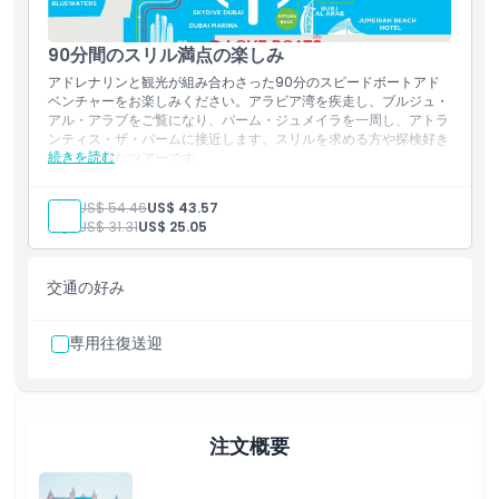
90分間のスリル満点の楽しみ
アドレナリンと観光が組み合わさった90分のスピードボートアド
ベンチャーをお楽しみください。アラビア湾を疾走し、ブルジュ・
アル・アラブをご覧になり、パーム・ジュメイラを一周し、アトラ
ンティス・ザ・パームに接近します。スリルを求める方や探検好き
続きを読む
の方に最適なツアーです。
含まれるもの
90分のスピードボートツアー（専門ガイド付き）
大人:
US$ 54.46
US$ 43.57
ブルジュ・アル・アラブ、パーム・ジュメイラ、アトランティ
子供:
US$ 31.31
US$ 25.05
ス・ザ・パームの観光
アラビア湾を高速クルージング
ドバイの象徴的な名所での記念撮影
交通の好み
営業時間
出発時間：
午前 09:00、午前 11:00、午後 01:00、午後 03:00 およ
び 午後 05:00
専用往復送迎
注文概要