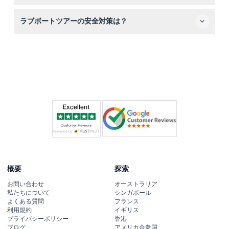
1回まで可能で、24時間前までの連絡が必要です。
ツアーは60分から90分で、マリーナスカイライン、アト
ラブボートツアーの安全対策は？
ランティスパノラミック、アドレナリンファンツアーなど
があり、さまざまな時間帯に出発します（変更される場合
すべてのボートには有資格の船長と最新の安全装備が備わ
があるため、予約時にご確認ください）。
っています。ライフジャケットは提供され、ツアー中は安
全のため必ず着用してください。
概要
探索
お問い合わせ
オーストラリア
私たちについて
シンガポール
よくある質問
フランス
利用規約
イギリス
プライバシーポリシー
香港
ブログ
アメリカ合衆国