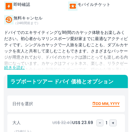
即時確認
モバイルチケット
無料キャンセル
（24時間前まで）
ドバイでのエキサイティングな1時間のカヤック体験をお楽しみく
ださい。初心者からマリンスポーツ愛好家までに最適なアクティビ
ティです。シングルカヤックで一人旅を楽しむことも、ダブルカヤ
ックを友人と共有して楽しむこともできます。さまざまなパッケー
ジが用意されており、ドバイのカヤックは誰にとっても楽しめる内
容になっています。カヤックはフィットネス、楽しさ、リラクゼー
続きを読む
ションを組み合わせた刺激的なスポーツです。穏やかな海と美しい
ビーチが背景となり、屋外で過ごす忘れられないひとときを提供し
ラブボートツアー ドバイ 価格とオプション
ます。現代建築の驚異から海岸線の自然美まで、ドバイの見事な景
色を満喫したい方に最適です。この1時間のウォーターアクティビ
ティでは、参加者は穏やかな水面を漕ぎながら、独特の視点から息
を呑むような市街の景色を楽しめます。カヤックが初めての方も既
日付を選択
DD MM, YYYY
に経験がある方も、プロのスタッフのサポートを受けながら技術を
向上させたり自信をつけたりする機会があります。安全装備と明確
な指示が提供され、安全で楽しい体験が保証されます。リラクゼー
大人
US$ 32.40
US$ 23.69
-
1
+
ション、冒険、景観の魅力が融合したドバイでのカヤックは、参加
者全員に忘れられない思い出を約束します。
（12歳以上）