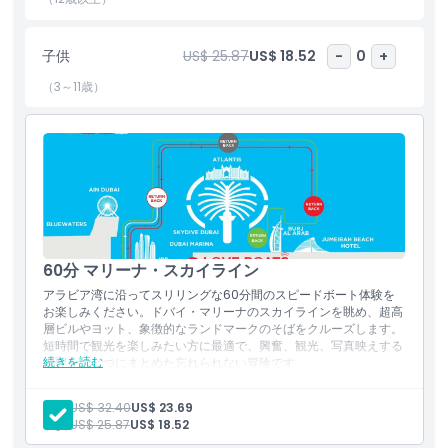
子供
US$ 25.87
US$ 18.52
-
0
+
ハイライト
（3～11歳）
含まれるもの
子供／大人ポリシー
対象外
60分 マリーナ・スカイライン
注意事項
アラビア湾に沿ってスリリングな60分間のスピードボート体験を
お楽しみください。ドバイ・マリーナのスカイラインを眺め、超高
層ビルやヨット、象徴的なランドマークのそばをクルーズします。
短時間で観光を楽しみたい方に最適で、興奮、観光、写真映えする
場所
続きを読む
瞬間をひとつにまとめた忘れられない冒険です。
含まれる内容
ドバイ・マリーナ沿いの60分間ガイド付きスピードボート乗
行き方
大人:
US$ 32.40
US$ 23.69
船
子供:
US$ 25.87
US$ 18.52
近代的な高層ビル、豪華ヨット、象徴的な名所の眺め