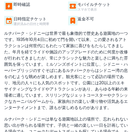
即時確認
モバイルチケット
スマホで表示
日時指定チケット
返金不可
選択済みの日付と時間帯
ルナパーク・シドニーは世界で最も象徴的で歴史ある遊園地の一つ
です。1935年10月4日に初めて門を開いて以来、この愛されるアト
ラクションは何世代にもわたって家族に喜びをもたらしてきまし
た。年月を経てライドや施設のアップグレードのために何度か改修
が行われてきましたが、常にクラシックな魅力と楽しさに満ちた雰
囲気を保っています。ミルソンズポイントに位置し、シドニー・ハ
ーバーブリッジのすぐそばにあるルナパークからはシドニー湾の息
をのむような眺めが楽しめます。観光客にとって必訪の場所であ
り、地元の人々にも人気のスポットです。公園には20以上のエキ
サイティングなライドやアトラクションがあり、あらゆる年齢の来
場者に適しています。スリリングなジェットコースターやクラシッ
クなカーニバルゲームから、家族向けの楽しい乗り物や活気あるエ
ンターテイメントまで、誰もが楽しめるものがあります。
ルナパーク・シドニーは単なる遊園地以上の場所で、忘れられない
思い出が作られる場所です。子供と一緒の楽しい一日を計画してい
る場合でも、ユニークなデートスポットを探している場合でも、ル