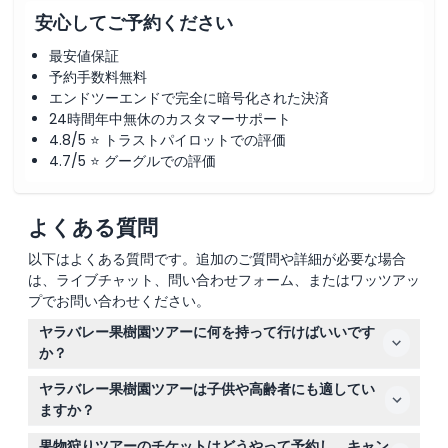
安心してご予約ください
最安値保証
予約手数料無料
エンドツーエンドで完全に暗号化された決済
24時間年中無休のカスタマーサポート
4.8/5 ⭐ トラストパイロットでの評価
4.7/5 ⭐ グーグルでの評価
よくある質問
以下はよくある質問です。追加のご質問や詳細が必要な場合
は、ライブチャット、問い合わせフォーム、またはワッツアッ
プでお問い合わせください。
ヤラバレー果樹園ツアーに何を持って行けばいいです
か？
屋外で歩きながら果物を摘むため、履き慣れた靴と天候に
ヤラバレー果樹園ツアーは子供や高齢者にも適してい
適した服装を着用してください。日焼け止めと帽子をお忘
ますか？
れなく。ツアー中に採った果物を入れる袋が提供されま
はい、2歳から15歳の子供は有料の大人が同行する必要が
す。
果物狩りツアーのチケットはどうやって予約し、キャン