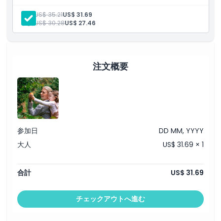
場や美しい敷地を散策したり、多目的ホールでのイベントに参加し
場所
たりできます。この農場体験は、食や自然を愛する人に最適です。
大人:
US$ 35.21
US$ 31.69
含まれるもの
子供:
US$ 30.28
US$ 27.46
複数の果物狩りスポットに立ち寄る、ガイド付きトラクター・
引換方法
ツアー。
1kgの摘み取り果物（お持ち帰り用）が含まれます。
キャンセルポリシー
注文概要
参加日
DD MM, YYYY
大人
US$ 31.69 × 1
合計
US$ 31.69
チェックアウトへ進む