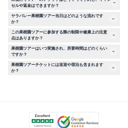
あります。65歳以上の高齢者の方も参加歓迎です。ただ
セルや返金はできますか？
し、3歳未満の幼児、妊娠中の方、最近手術を受けた方や
このウェブサイトで安全にオンライン予約ができます。チ
心臓病のある方には適していません。
ヤラバレー果樹園ツアー当日はどのような流れです
ケットは返金不可、キャンセル不可ですので、希望の日付
か？
と時間を慎重に選んでください。
レイナーズ・オーチャードに予定時刻の10分前までに到着
この果樹園ツアーに参加する際の制限や健康上の注意
し、受付をしてください。1時間のガイド付きトラクター
点はありますか？
トレーラー・ツアーでは果物狩りや試食のために複数の停
はい、妊娠中の方、最近手術を受けた方、心臓疾患のある
車があり、毎日少なくとも8種類の果物が楽しめます（変
果樹園ツアーはいつ実施され、所要時間はどのくらい
方にはツアーは推奨されません。また、幼児（特に非常に
更の可能性あり。予約時にご確認ください）。
ですか？
小さな子供）もこの活動には適していません。
ツアーは午前9時より30分毎に出発し、最終ツアーは午後
果樹園ツアーチケットには送迎や宿泊も含まれます
3時開始です。クリスマスを除く毎日開催しています。ツ
か？
アーの所要時間は約1時間です（変更の可能性あり。予約
いいえ、チケットには入場と果物狩りツアーのみが含まれ
時にご確認ください）。
ます。果樹園までの交通手段や宿泊は含まれておらず、別
途手配が必要です。