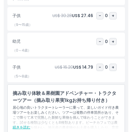
子供
US$ 30.28
US$ 27.46
-
0
+
ハイライト
（9〜15歳）
含まれるもの
幼児
-
0
+
（0～4歳）
子供／大人ポリシー
子供
US$ 16.20
US$ 14.79
-
0
+
除外事項
（5〜8歳）
対象外
摘み取り体験＆果樹園アドベンチャー・トラクタ
ーツアー（摘み取り果実1kgお持ち帰り付き）
営業時間
居心地の良いトラクタートレーラーに乗って、楽しいガイド付き農
場ツアーをお楽しみください。ツアーは複数の停車箇所があり、そ
こで降りて木で完熟した新鮮な果物を摘んで味わうことができま
注意事項
す。試せる種類は少なくとも8種類あります。ピーチカフェでは農
続きを読む
場風の食事を味わい、地元産の農産物やお土産を購入したり、育苗