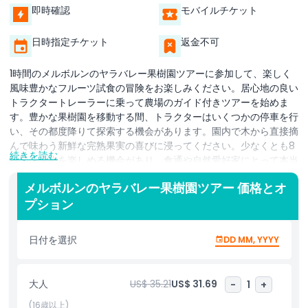
即時確認
モバイルチケット
日時指定チケット
返金不可
1時間のメルボルンのヤラバレー果樹園ツアーに参加して、楽しく
風味豊かなフルーツ試食の冒険をお楽しみください。居心地の良い
トラクタートレーラーに乗って農場のガイド付きツアーを始めま
す。豊かな果樹園を移動する間、トラクターはいくつかの停車を行
い、その都度降りて探索する機会があります。園内で木から直接摘
んで味わう新鮮な完熟果実の喜びに浸ってください。少なくとも8
続きを読む
種類の果物を楽しめる機会があり、食通や自然愛好家にとって本当
にユニークな体験となります。フルーツ摘みの後は、ピーチカフェ
メルボルンのヤラバレー果樹園ツアー 価格とオ
で美味しい農場風の食事を堪能できます。農場では新鮮な地元産品
プション
やユニークなお土産の購入も可能で、ヤラバレーのお土産を持ち帰
るのに最適です。苗木販売所を探索し、美しい敷地を散策して静か
な環境を満喫するのもお忘れなく。ファーム内には特別なイベント
日付を選択
DD MM, YYYY
やアクティビティが行われるファンクションホールもあり、訪問の
楽しさをさらに高めます。このヤラバレー果樹園ツアーは、家族連
れ、カップル、そしてメルボルン郊外の魅力を体験したいすべての
大人
US$ 35.21
US$ 31.69
-
1
+
人に最適です。フルーツの試食、農場探検、リラックスできるアク
ティビティが融合した、思い出に残る一日を約束します。
(16歳以上)