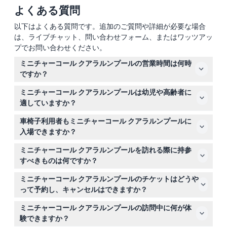
よくある質問
以下はよくある質問です。追加のご質問や詳細が必要な場合
は、ライブチャット、問い合わせフォーム、またはワッツアッ
プでお問い合わせください。
ミニチャーコール クアラルンプールの営業時間は何時
ですか？
ミニチャーコール クアラルンプールは毎日午前10時から
ミニチャーコール クアラルンプールは幼児や高齢者に
午後10時まで営業しており、最終入場は午後8時ですが、
適していますか？
旧正月の最初の3日間は休業します（変更の可能性があり
はい、5歳以下の子供は無料で入場できますが、全料金支
ますので、予約時にご確認ください）。
車椅子利用者もミニチャーコール クアラルンプールに
払いの大人が同伴する必要があります。60歳以上の高齢
入場できますか？
者は割引料金でご利用いただけます。
もちろんです。ミニチャーコール クアラルンプールは車
ミニチャーコール クアラルンプールを訪れる際に持参
椅子対応で、全料金支払いの大人の同伴がある場合、車椅
すべきものは何ですか？
子利用者は無料で入場できます。
詳細なミニチュア展示を撮影するために、充電が十分なス
ミニチャーコール クアラルンプールのチケットはどうや
マホやカメラをお持ちください。
って予約し、キャンセルはできますか？
チケットはこのウェブサイトでオンライン予約可能です
ミニチャーコール クアラルンプールの訪問中に何が体
が、予約はすべて払い戻し不可かつキャンセル不可となっ
験できますか？
ておりますのでご注意ください。