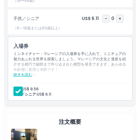
ーシアの遺産に興味がある人にとっても完璧で、MinNatureは単
（19〜59歳）
なる博物館以上の、創造的で教育的な体験です。クアラルンプール
でのおすすめの過ごし方や近くでの屋内の家族向けアクティビティ
子供／シニア
US$ 6.11
-
0
+
を探しているなら、MinNature Malaysiaはぜひ訪れるべきリスト
に入る場所です。
（6～18歳または60歳以上）
入場券
ハイライト
ミンネイチャー・マレーシアの入場券を手に入れて、ミニチュアの
魅力あふれる世界を探索しましょう。マレーシアの文化と遺産を紹
介する精巧で細部まで作り込まれた模型を発見できます。あらゆる
含まれるもの
年齢層に最適な体験です！
続きを読む
含まれるもの
ミンネイチャー・マレーシアのミニチュア展示への入場。
子供／大人ポリシー
精巧な模型でマレーシアの文化を体験できます。
大人:
US$ 8.56
全年齢が楽しめます。
子供／シニア:
US$ 6.11
除外事項
対象外
注文概要
営業時間