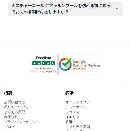
マレーシアの文化遺産を展示する詳細なミニチュア彫刻や
ミニチャーコール クアラルンプールを訪れる前に知っ
インタラクティブな展示があり、見どころが多く、細かな
ておくべき制限はありますか？
部分までじっくり楽しめます。
繊細な展示物に触れざるを得ない方、監督なしの幼児、非
常に明るい照明が必要な方、また室内で長時間歩くことが
困難な方は訪問をお勧めしません。
概要
探索
お問い合わせ
オーストラリア
私たちについて
シンガポール
よくある質問
フランス
利用規約
イギリス
プライバシーポリシー
香港
ブログ
アメリカ合衆国