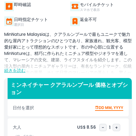
即時確認
モバイルチケット
スマホで表示
日時指定チケット
返金不可
選択日
MinNature Malaysiaは、クアラルンプールで最もユニークで魅力
的な屋内アトラクションのひとつであり、家族連れ、観光客、模型
愛好家にとって理想的なスポットです。市の中心部に位置する
MinNatureは、精巧に作られたミニチュア模型やジオラマを通し
て、マレーシアの文化、建築、ライフスタイルを紹介します。この
没入型の屋内ミニチュアギャラリーは、有名なランドマーク、伝統
続きを読む
的な村、都市の風景、そして日常のマレーシアの暮らしを、驚くべ
き細部へのこだわりで生き生きと再現します。地元の住民でちょっ
ミンネイチャー クアラルンプール 価格とオプシ
と変わった体験を求めている人も、クアラルンプールを訪れている
ョン
旅行者も、MinNature Malaysiaはミニチュアの世界への魅力的な
旅を提供します。マレーシアで高く評価されている屋内アトラクシ
ョンのひとつとして、MinNatureはあらゆる年齢層に適した家族
日付を選択
DD MM, YYYY
向けの目的地です。子どもたちはインタラクティブな展示やアニメ
ーション表示を楽しめ、大人は職人技や文化的な物語性を評価する
でしょう。空調の効いた空間は快適な環境を提供するため、雨の日
大人
US$ 8.56
-
1
+
や暑い午後にも最適なアクティビティです。写真家や教育者、マレ