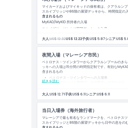
マイカードおよびマイキッドの保有者は、クアラルンプ
スカイブリッジや86階の展望デッキから、時間指定の
注意事項
含まれるもの
MyKAD/MyKID 所持者の入場
スカイブリッジおよび展望デッキへの入場
場所
15分間の指定入場枠
大人:
US$ 12.32
US$ 12.22
子供:
US$ 5.87
シニア:
US$ 5.
引換方法
夜間入場（マレーシア市民）
ペトロナス・ツインタワーからクアラルンプールのきら
キャンセルポリシー
ッキへの入場は15分間の時間指定制です。有効なMyKA
含まれるもの
ペトロナス・ツインタワーへの入場券
続きを読む
スカイブリッジと展望デッキの両方へのアクセス
86階へのアクセス
海外からの訪問者も入場可能
大人:
US$ 12.71
子供:
US$ 6.11
シニア:
US$ 6.11
当日入場券（海外旅行者）
マレーシアで最も有名なランドマークを、ペトロナスツ
スカイブリッジと86階の展望デッキから日中の息をの
含まれるもの