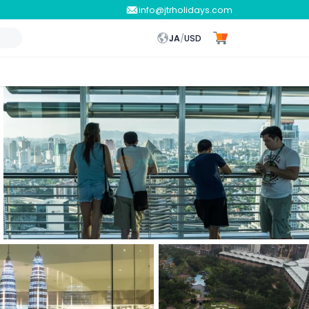
info@jtrholidays.com
JA
/
USD