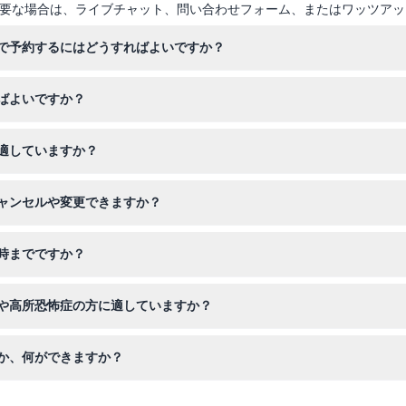
要な場合は、ライブチャット、問い合わせフォーム、またはワッツアッ
で予約するにはどうすればよいですか？
ーのチケットを予約できます。オンライン予約の際に希望の日付と時間
ばよいですか？
を持参し、スカイブリッジや展望デッキ周辺を歩くため歩きやすい靴を
適していますか？
することをお勧めします。
歓迎されており、60歳以上の高齢者も入場可能です。3歳未満の乳児は
ャンセルや変更できますか？
キャンセル、返金、変更はできません。予約前に計画をよくご確認くだ
時までですか？
まで営業しており、最終入場は午後8時30分です。ほとんどの月曜日は
や高所恐怖症の方に適していますか？
ので、予約時にご確認ください）。
行を伴うため、高所恐怖症や移動に困難がある方には推奨されません。
か、何ができますか？
、86階の展望デッキから息をのむようなパノラマの街の景色を楽しみ