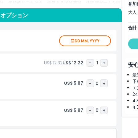
は、伝統的なごちそう、活気ある民族舞踊、体験型ゲームを特
参加
ただけます。日中にくっきりとした景色を楽しむか、夜のきら
大人
とオプション
・ツインタワーはマレーシア市民と海外からの旅行者の双方に
、または直前の入場券を今すぐ確保して、クアラルンプールを
合計
DD MM, YYYY
US$ 12.32
US$ 12.22
-
1
+
安
最
予
US$ 5.87
-
0
+
エ
2
4
4
US$ 5.87
-
0
+