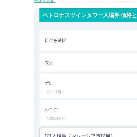
続きを読む
す。マレーシアの国慶日（独立記念日）の祝祭期間中
色とする「ラサ・サヤン・マレーシア」をお楽しみい
ペトロナスツインタワー入場券 価格
めくスカイラインを見るかにかかわらず、ペトロナス
忘れられない体験を約束します。ご希望の日中、夕方
もっとも象徴的な展望点からご覧ください。
日付を選択
ハイライト
大人
含まれるもの
子供
子供／大人ポリシー
（3～12歳）
除外事項
シニア
対象外
（60歳以上）
1日入場券（マレーシア市民用）
営業時間