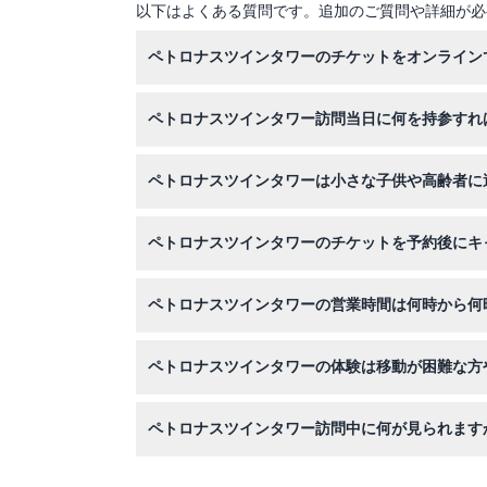
以下はよくある質問です。追加のご質問や詳細が必
ペトロナスツインタワーのチケットをオンライン
このウェブサイトで簡単にペトロナスツインタワ
ペトロナスツインタワー訪問当日に何を持参すれ
割引対象の場合は有効な身分証明書、予約確認書
ペトロナスツインタワーは小さな子供や高齢者に
は現地で受け取るため少なくとも30分前に到着
はい、3歳から12歳の子供と60歳までの大人は
ペトロナスツインタワーのチケットを予約後にキ
ます。
申し訳ございませんが、すべての予約は最終で、
ペトロナスツインタワーの営業時間は何時から何
タワーは火曜日から日曜日の午前9時から午後9時
ペトロナスツインタワーの体験は移動が困難な方
りの休憩があります（変動する可能性があります
訪問は高所でのスカイブリッジや展望デッキの歩
ペトロナスツインタワー訪問中に何が見られます
世界で最も高い二階建てのスカイブリッジを歩き