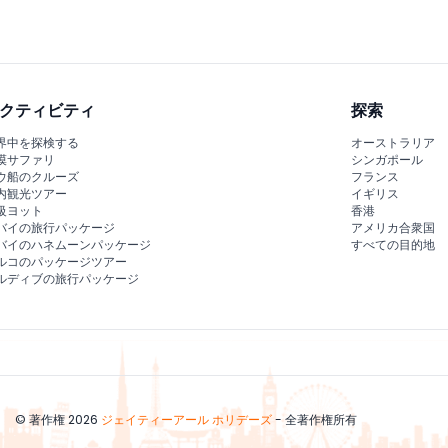
クティビティ
探索
界中を探検する
オーストラリア
漠サファリ
シンガポール
ウ船のクルーズ
フランス
内観光ツアー
イギリス
級ヨット
香港
バイの旅行パッケージ
アメリカ合衆国
バイのハネムーンパッケージ
すべての目的地
ルコのパッケージツアー
ルディブの旅行パッケージ
© 著作権 2026
ジェイティーアール ホリデーズ
- 全著作権所有