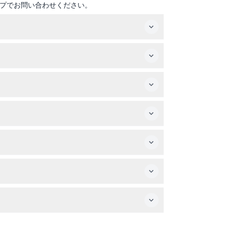
プでお問い合わせください。
を選択してください。
履いてください。必要に応じて、乳児のチケット
無料ですが、チケットは現地で受け取る必要があり
さい。
休館で、金曜日には午後1時から2時30分まで祈
、タワーの歴史や建築に関するインタラクティブ