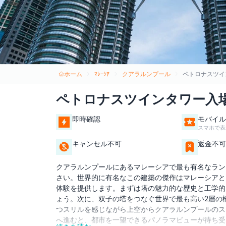
ホーム
ﾏﾚｰｼｱ
クアラルンプール
ペトロナスツイ
ペトロナスツインタワー入
即時確認
モバイル
スマホで表
キャンセル不可
返金不可
クアラルンプールにあるマレーシアで最も有名なラン
さい。世界的に有名なこの建築の傑作はマレーシアと
体験を提供します。まずは塔の魅力的な歴史と工学的
ょう。次に、双子の塔をつなぐ世界で最も高い2層の
つスリルを感じながら上空からクアラルンプールのス
へ進むと、都市を一望できるパノラマビューが待ち受