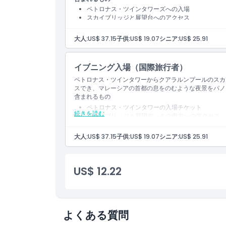
ペトロナス・ツインタワーズへの入場
スカイブリッジと展望台へのアクセス
空き状況に応じて同日に入場可能
大人:
US$ 37.15
子供:
US$ 19.07
シニア:
US$ 25.91
イブニング入場（国際旅行者）
ペトロナス・ツインタワーからクアラルンプールのスカ
スでき、マレーシアの首都の息をのむような夜景をパノ
含まれるもの
ペトロナス・ツインタワーの入場チケット
続きを読む
スカイブリッジと展望デッキの両方へのアクセス
86階へのアクセス
海外からの訪問者も入場可能
大人:
US$ 37.15
子供:
US$ 19.07
シニア:
US$ 25.91
US$ 12.22
よくある質問