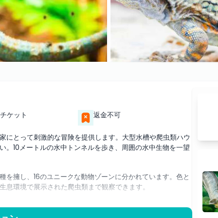
チケット
返金不可
家にとって刺激的な冒険を提供します。大型水槽や爬虫類ハウ
い。10メートルの水中トンネルを歩き、周囲の水中生物を一望
種を擁し、16のユニークな動物ゾーンに分かれています。色と
生息環境で展示された爬虫類まで観察できます。
間近に触れ合える機会です。触れたり、餌をあげたり、生き物
ティをお楽しみください。家族や友人と一緒でも、お一人で