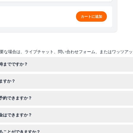
カートに追加
要な場合は、ライブチャット、問い合わせフォーム、またはワッツアッ
時までですか？
6時まで営業しており、最終入場は午後4時です（変更される場合があ
ますか？
、家族連れに最適なスポットです。140cmを超える子供は大人料金が
予約できますか？
す。スムーズな入場のため、訪問予定時刻の少なくとも2時間前までに
金はできますか？
不可・返金不可ですので、予約前に日時をよくご確認ください。
ることができますか？