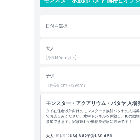
モンスター水族館パタヤ 価格とオプ
も、常に新しい発見があります。
水中の驚異から魅力的な爬虫類まで、モンスター水族
ための必訪スポットです。
日付を選択
ハイライト
大人
(身長140cm以上)
含まれるもの
子供
子供／大人ポリシー
（身長91cm〜139cm）
除外事項
モンスター・アクアリウム・パタヤ 入場
タイ在住者以外向けのモンスター水族館パタヤの入場券
営業時間
てお楽しみください。水中トンネルを体験し、16の動
参加できます。家族連れや動物愛好家に最適です！
注意事項
大人:
US$ 9.12
US$ 8.82
子供:
US$ 4.56