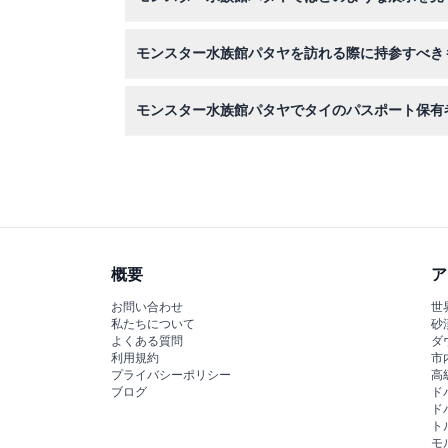
大きな水槽、爬虫類館、インタラクティブな給餌
モンスター水族館パタヤを訪れる際に持参すべき
歩きやすい靴と、素晴らしい水生およびエキゾチ
モンスター水族館パタヤでタイのパスポート保有
はい、この特別なオファーはタイのパスポート保
概要
ア
お問い合わせ
世
私たちについて
砂
よくある質問
ダ
利用規約
市
プライバシーポリシー
高
ブログ
ド
ド
ト
モ