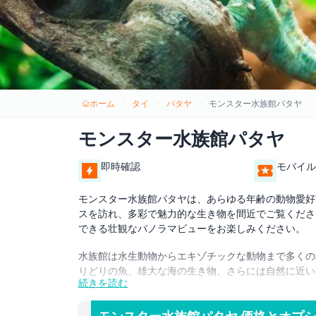
ホーム
タイ
パタヤ
モンスター水族館パタヤ
モンスター水族館パタヤ
即時確認
モバイル
モンスター水族館パタヤは、あらゆる年齢の動物愛好
スを訪れ、多彩で魅力的な生き物を間近でご覧くださ
できる壮観なパノラマビューをお楽しみください。
水族館は水生動物からエキゾチックな動物まで多くの
りどりの魚、雄大な海の生き物、さらには自然に近い
続きを読む
モンスター水族館パタヤの魅力の一つは、動物たちと
について学べる楽しいインタラクティブなアクティビ