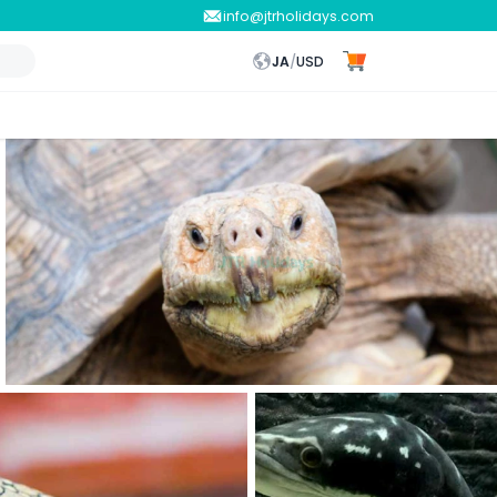
info@jtrholidays.com
JA
/
USD