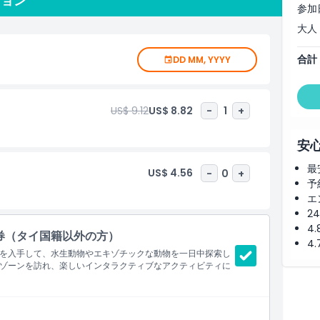
ション
参加
大人
館パタヤは楽しみながら学べる、野生生物の美しさを探検する
合計
DD MM, YYYY
US$ 9.12
US$ 8.82
-
1
+
安
最
US$ 4.56
-
0
+
予
エ
2
4
券（タイ国籍以外の方）
4
を入手して、水生動物やエキゾチックな動物を一日中探索し
物ゾーンを訪れ、楽しいインタラクティブなアクティビティに