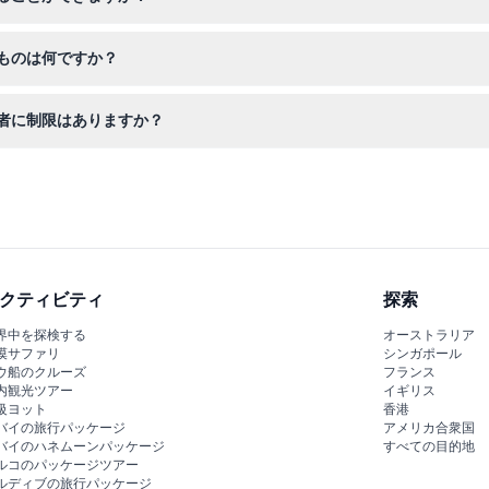
体験、そして美しい10メートルの水中トンネルを含む16の動物ゾーン
ものは何ですか？
ックな動物たちを撮影するためのカメラをお持ちください。特別な装備
者に制限はありますか？
有者には適用されませんので、このサイトでのオンライン予約時に必ず
クティビティ
探索
界中を探検する
オーストラリア
漠サファリ
シンガポール
ウ船のクルーズ
フランス
内観光ツアー
イギリス
級ヨット
香港
バイの旅行パッケージ
アメリカ合衆国
バイのハネムーンパッケージ
すべての目的地
ルコのパッケージツアー
ルディブの旅行パッケージ