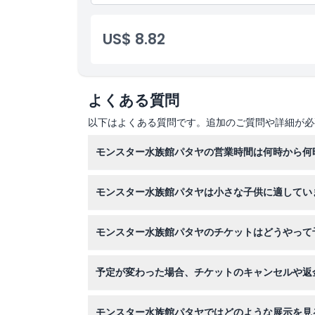
場所
US$ 8.82
引換方法
よくある質問
キャンセルポリシー
以下はよくある質問です。追加のご質問や詳細が必
モンスター水族館パタヤの営業時間は何時から何
モンスター水族館パタヤは毎日午前9時から午後
モンスター水族館パタヤは小さな子供に適してい
はい、90cm未満の子供は無料で入場できるため
モンスター水族館パタヤのチケットはどうやって
当サイトからオンラインでチケットを予約できま
予定が変わった場合、チケットのキャンセルや返
モンスター水族館パタヤのチケットはキャンセル
モンスター水族館パタヤではどのような展示を見