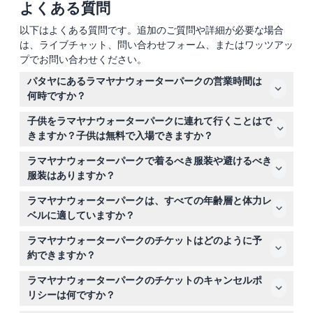
よくある質問
以下はよくある質問です。追加のご質問や詳細が必要な場合
は、ライブチャット、問い合わせフォーム、またはワッツアッ
プでお問い合わせください。
パタヤにあるラマヤナウォーターパークの営業時間は
何時ですか？
ラマヤナウォーターパークは毎日午前11時から午後6時ま
子供をラマヤナウォーターパークに連れて行くことはで
で営業していますが、水曜日は休園日です（変更される場
きますか？子供は無料で入場できますか？
合がありますので、予約時にご確認ください）。
身長105cm以下の子供は無料で入場できるため、小さな
ラマヤナウォーターパークで着るべき服装や避けるべき
子供連れのご家族に最適なスポットです。
服装はありますか？
安全のため、ジッパーやボタンなどの金属部分がある水着
ラマヤナウォーターパークは、すべての年齢層と体力レ
は避けてください。また、ネックレスや時計の着用、携帯
ベルに適していますか？
電話を乗り物に持ち込むことは控えるのが最適です。
はい、パークにはすべての年齢層に適した50以上のアト
ラマヤナウォーターパークのチケットはどのように予
ラクションがあり、2つのキッズゾーン、やさしいプー
約できますか？
ル、スリリングなウォータースライドが含まれています。
このウェブサイトで簡単に入場チケットを予約できます。
ラマヤナウォーターパークのチケットのキャンセルポ
ご希望の日付を選択し、予約手続き中に空き状況をご確認
リシーは何ですか？
ください。
チケットは払い戻し不可でキャンセルできませんので、予