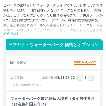
当パークの素晴らしいウォータースライドでスリルと水しぶきを体
験してください – 他では味わえないユニークなものもあり – 悲鳴
が上がるようなものからゆったり揺れるものまで、子供用ゾーンが
2つ、記録的な大型ダブルウェーブプール、神秘的な洞窟や間欠
泉、泡がある流れるプールでの素晴らしいライド、リラクゼーショ
ン用プールやアクティビティ用プールなど、やることがたくさんあ
続きを読む
ります。
ラマヤナは単なるウォーターパーク以上の存在です。古くて忘れ去
ラマヤナ・ウォーターパーク 価格とオプション
られた都市の上に築かれており、古代の建物、城壁、彫刻、滝の遺
構を探索できます。浮かぶ市場を訪れ、公園内外に広がる緑の丘や
湖、川など素晴らしい自然を体験してください。まさにタイの魅力
日付を選択
DD MM, YYYY
が詰まっています！
ラマヤナ・ウォーターパークは国際水準の最高基準で建設されてお
参加者数
US$ 45.06
US$ 27.22
-
1
+
り、プレミアムな設備のみを使用し、公園の自家井戸からの澄んだ
飲料水を供給しています。そのため、楽しさだけでなく安全も保証
（身長106cm以上必須）
されており、全員がアメリカ・ライフガード協会の認定を受けたプ
ロのライフガードチームが常駐しています。
ウォーターパーク限定 終日入場券（タイ居住者お
よび在住外国人向け）