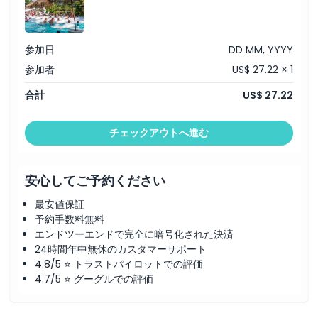
営業時間
参加日
DD MM, YYYY
参加者
US$ 27.22 × 1
注意事項
合計
US$ 27.22
場所
チェックアウトへ進む
行き方
安心してご予約ください
服装規定
最安値保証
予約手数料無料
エンドツーエンドで完全に暗号化された決済
キャンセルポリシー
24時間年中無休のカスタマーサポート
4.8/5 ⭐ トラストパイロットでの評価
4.7/5 ⭐ グーグルでの評価