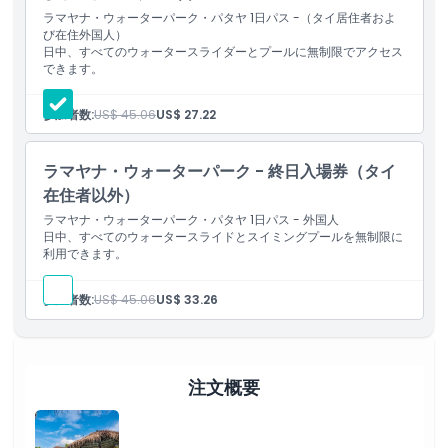
ラマヤナ・ウォーターパーク・パタヤ 1日パス -（タイ居住者およ
ラマヤナ・ウォーターパークは、広さ184,000平方メートルのタイ
び在住外国人）
最大のウォーターパークです。2016年5月5日の開業以来、地元客
日中、すべてのウォータースライダーとプールに無制限でアクセス
と観光客の双方に非常に人気があります。ラマヤナ・ウォーターパ
できます。
ークはタイで第1位、アジアで第3位、世界のトップ20にも選出さ
れました。スリリングなウォータースライドだけでなく、独自にデ
参加者数:
US$ 45.06
US$ 27.22
ザインされた多彩なアクティビティや一流の設備が揃っており、あ
らゆる来場者を楽しませ、もてなします。したがって、パタヤの灼
熱の中で長い列に並ばないよう、事前にチケットを確保することを
ラマヤナ・ウォーターパーク - 終日入場券（タイ
おすすめします。代わりにアクアスプラッシュで水しぶきに飛び込
在住者以外）
み、流れるプールに浮かびながら間欠泉や滝で水を浴び、透明なプ
ラマヤナ・ウォーターパーク・パタヤ 1日パス - 外国人
ールでくつろいだり、人気のアクアドロップで血沸き肉躍らせたり
日中、すべてのウォータースライドとスイミングプールを無制限に
してください。パタヤ中心部の南へわずか15キロの場所に位置し、
利用できます。
カオ・チーチャンやシルバー・レイクなどの有名観光スポットの近
くにあるため、訪問に合わせて追加で観光を楽しむこともできま
参加者数:
US$ 45.06
US$ 33.26
す。
含まれるもの
注文概要
子供／大人ポリシー