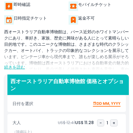
即時確認
モバイルチケット
日時指定チケット
返金不可
西オーストラリア自動車博物館は、パース近郊のホワイトマンパー
クにあり、車好き、家族、歴史に興味がある人にとって素晴らしい
目的地です。このユニークな博物館は、さまざまな時代のクラシッ
クカー、オートバイ、トラックの印象的なコレクションを展示して
います。ビンテージ車から現代車まで、誰もが楽しめる展示がそろ
っています。博物館は西オーストラリアにおける自動車史の魅力的
続きを読む
な旅を提供しており、希少で美しく修復された車両を見学し、車や
オートバイが長年にわたってどのように進化してきたかを学ぶこと
西オーストラリア自動車博物館 価格とオプショ
ができます。展示は自動車が西オーストラリアの生活様式や発展に
ン
果たした重要な役割も強調しています。博物館の見どころの一つ
は、ここでしか見ることのできない一品物のモデルを含む多種多様
な車両です。展示はわかりやすく情報豊富で、大人と子供の両方に
日付を選択
DD MM, YYYY
適しています。インタラクティブな展示や年間を通じて開催される
楽しいイベントもあり、実際に動く車を見ることができます。地元
の人も観光客も、子供から大人まで思い出に残る教育的な体験がで
大人
US$ 12.41
US$ 11.28
-
1
+
きる西オーストラリア自動車博物館は必訪の観光地です。
（18歳以上）