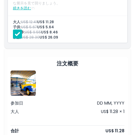
な展示を見て回りましょう。
続きを読む
含まれるもの
引換方法
モーター博物館への一般入場
すべての展示、修復車両、およびインタラクティブ展示へのア
大人:
US$ 12.41
US$ 11.28
クセス
子供:
US$ 5.67
US$ 5.64
予定されているライブイベントおよび車両デモンストレーショ
キャンセルポリシー
割引券:
US$ 9.55
US$ 8.46
ンに参加する機会
家族:
US$ 28.30
US$ 26.09
注文概要
参加日
DD MM, YYYY
大人
US$ 11.28 × 1
合計
US$ 11.28