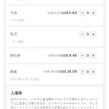
ハイライト
子供
US$ 5.67
US$ 5.64
-
0
+
（7〜17歳）
含まれるもの
乳児
-
0
+
子供／大人ポリシー
（0～6歳）
除外事項
割引券
US$ 9.55
US$ 8.46
-
0
+
営業時間
家族
US$ 28.30
US$ 26.09
-
0
+
注意事項
(大人2名＋子ども2名)
入場券
場所
ホワイトマン・パークにある西オーストラリア州モーターミュージ
アムに完全に入場できます。ビンテージカーやオートバイ、そして
行き方
西オーストラリア州の自動車史の変遷を紹介するインタラクティブ