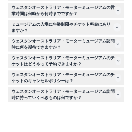
ウェスタンオーストラリア・モーターミュージアムはワイ
ウェスタンオーストラリア・モーターミュージアムの営
トマンパーク内にあり、パースのCBDから車で約25分の
業時間は何時から何時までですか？
場所にあります。駐車場の空き状況や道順はこのウェブサ
ミュージアムは毎日午前10時から午後4時まで営業してい
イトで予約時にご確認いただけます。
ミュージアムの入場に年齢制限やチケット料金はあり
ますが、クリスマス当日は休館です（変更される場合があ
ますか？
りますので予約時にご確認ください）。
0〜6歳の子供は無料、7〜16歳の学童は8ドル、17〜64歳
ウェスタンオーストラリア・モーターミュージアム訪問
の成人は17.50ドル、65歳以上のシニアは13.50ドルです。
時に何を期待できますか？
家族チケットもあります。コンパニオンカード保持者は割
クラシックやビンテージカーの多彩なコレクションを探索
引料金が適用されます。
ウェスタンオーストラリア・モーターミュージアムのチ
し、インタラクティブな展示を楽しめます。また、午前11
ケットはどうやって予約できますか？
時または午後2時から約45分間の無料ガイドツアーに参加
このウェブサイトで簡単にオンライン予約が可能です。予
できます。
ウェスタンオーストラリア・モーターミュージアムのチ
約手続き中にリアルタイムで空き状況が更新されます。
ケットのキャンセルポリシーは？
チケットは返金不可でキャンセルもできませんので、訪問
ウェスタンオーストラリア・モーターミュージアム訪問
日時は慎重にお選びください。
時に持っていくべきものは何ですか？
歩きやすい靴とチケットの確認書をおすすめします。ま
た、ビンテージカーやインタラクティブ展示を撮影するた
めのカメラもお持ちください。