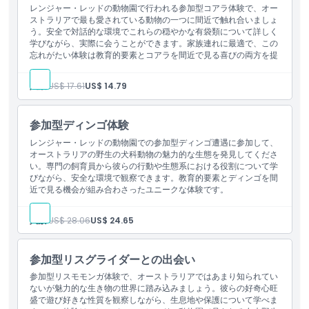
レンジャー・レッドの動物園で行われる参加型コアラ体験で、オー
ストラリアで最も愛されている動物の一つに間近で触れ合いましょ
う。安全で対話的な環境でこれらの穏やかな有袋類について詳しく
学びながら、実際に会うことができます。家族連れに最適で、この
忘れがたい体験は教育的要素とコアラを間近で見る喜びの両方を提
供します。
人数:
US$ 17.61
US$ 14.79
参加型ディンゴ体験
レンジャー・レッドの動物園での参加型ディンゴ遭遇に参加して、
オーストラリアの野生の犬科動物の魅力的な生態を発見してくださ
い。専門の飼育員から彼らの行動や生態系における役割について学
びながら、安全な環境で観察できます。教育的要素とディンゴを間
近で見る機会が組み合わさったユニークな体験です。
人数:
US$ 28.06
US$ 24.65
参加型リスグライダーとの出会い
参加型リスモモンガ体験で、オーストラリアではあまり知られてい
ないが魅力的な生き物の世界に踏み込みましょう。彼らの好奇心旺
盛で遊び好きな性質を観察しながら、生息地や保護について学べま