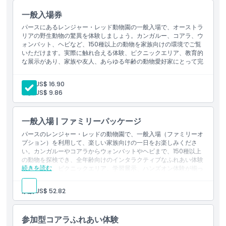
場所
一般入場券
パースにあるレンジャー・レッド動物園の一般入場で、オーストラ
リアの野生動物の驚異を体験しましょう。カンガルー、コアラ、ウ
キャンセルポリシー
ォンバット、ヘビなど、150種以上の動物を家族向けの環境でご覧
いただけます。実際に触れ合える体験、ピクニックエリア、教育的
な展示があり、家族や友人、あらゆる年齢の動物愛好家にとって完
璧な一日です。
大人:
US$ 16.90
子供:
US$ 9.86
一般入場 | ファミリーパッケージ
パースのレンジャー・レッドの動物園で、一般入場（ファミリーオ
プション）を利用して、楽しい家族向けの一日をお楽しみくださ
い。カンガルーやコアラからウォンバットやヘビまで、150種以上
の動物を探検でき、全年齢向けのインタラクティブなふれあい体験
続きを読む
があります。ピクニックエリア、学習展示、ハンズオン体験が揃っ
ており、家族で共有するのにぴったりの野生動物アドベンチャーで
す。
家族:
US$ 52.82
参加型コアラふれあい体験