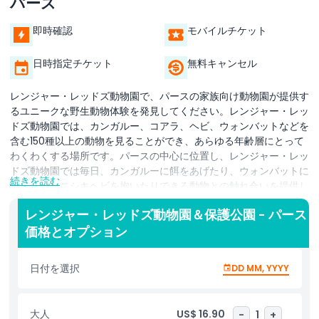
パース
即時確認
モバイルチケット
日時指定チケット
無料キャンセル
レンジャー・レッドズ動物園で、パースの家族向け動物園が提供す
るユニークな野生動物体験を発見してください。レンジャー・レッ
ドズ動物園では、カンガルー、コアラ、ヘビ、ウォンバットなどを
含む150種以上の動物を見ることができ、あらゆる年齢層にとって
わくわくする場所です。パースの中心に位置し、レンジャー・レッ
ドズ動物園では毎日、カンガルーに餌をあげたり、ウォンバットに
続きを読む
会ったり、ニシキヘビを抱いたりできる動物との触れ合いを提供し
ています.
レンジャー・レッドズ動物園＆保護公園 - パース
このインタラクティブな動物園は実際に体験することを重視してお
価格とオプション
り、家族連れ、学校団体、動物愛好家に最適です。レンジャー・レ
ッドズ動物園はまた動物保全と教育にも力を入れており、訪問者が
日付を選択
DD MM, YYYY
オーストラリアのユニークな野生動物とそれらを守る重要性につい
て学ぶ手助けをしています。豊富なアクティビティやピクニックエ
リアがあり、レンジャー・レッドズ動物園はオーストラリアの自然
大人
US$ 16.90
-
1
+
の驚異を体験したい人にとって理想的な一日のお出かけ先です。