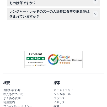
れば、全額返金されます。
ものは何ですか？
歩きやすい靴、帽子や日焼け止めなどの日焼け対策、水を
レンジャー・レッドのズーの入場券に食事や飲み物は
持参してください。動物は匂いに敏感なため強い香水は避
含まれていますか？
け、ガラス瓶や花火などの危険な物品は持ち込み禁止で
入場券には食事や飲み物は含まれていませんので、ご自身
す。
で飲食物をご持参いただくか、近隣で購入する計画を立て
てください。
概要
探索
お問い合わせ
オーストラリア
私たちについて
シンガポール
よくある質問
フランス
利用規約
イギリス
プライバシーポリシー
香港