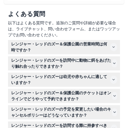
よくある質問
以下はよくある質問です。追加のご質問や詳細が必要な場合
は、ライブチャット、問い合わせフォーム、またはワッツアッ
プでお問い合わせください。
レンジャー・レッドのズー＆保護公園の営業時間は何
時ですか？
平日は午前10時から午後4時まで、週末と祝日は午前9時
レンジャー・レッドのズーを訪問中に動物に餌をあげた
から午後5時まで営業しています（変更される場合があり
り触れ合ったりできますか？
ますので、予約時にご確認ください）。
はい、お客様は動物に手で餌をあげたり、ヘビを抱いた
レンジャー・レッドのズーは幼児や赤ちゃんに適して
り、ルーファス・ベトンガーを撫でたり、その他のインタ
いますか？
ラクティブな体験を楽しむことができますが、餌やりはス
0歳から15歳までの子どもは有料の大人の同伴が必要で、
タッフの許可がある場合のみ可能です。
レンジャー・レッドのズー＆保護公園のチケットはオン
3歳未満の子どもは無料で入園できます。ただし、ごく幼
ラインでどうやって予約できますか？
い幼児や妊娠中の方、最近手術を受けた方や心臓疾患をお
このウェブサイト上で簡単にご希望の日付を選択し、予約
持ちの方は訪問を避けるべきです。
レンジャー・レッドのズーの予定を変更したい場合のキ
の過程で空き状況を確認してチケットをオンラインで直接
ャンセルポリシーはどうなっていますか？
ご予約いただけます。
予定された訪問日の少なくとも48時間前にキャンセルす
レンジャー・レッドのズーを訪問する際に持参すべき