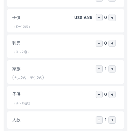
子供
US$ 9.86
-
0
+
ハイライト
（3〜15歳）
含まれるもの
乳児
-
0
+
子供／大人ポリシー
（0～2歳）
家族
-
1
+
除外事項
(大人2名＋子供2名)
対象外
子供
-
0
+
営業時間
（8〜16歳）
注意事項
人数
-
1
+