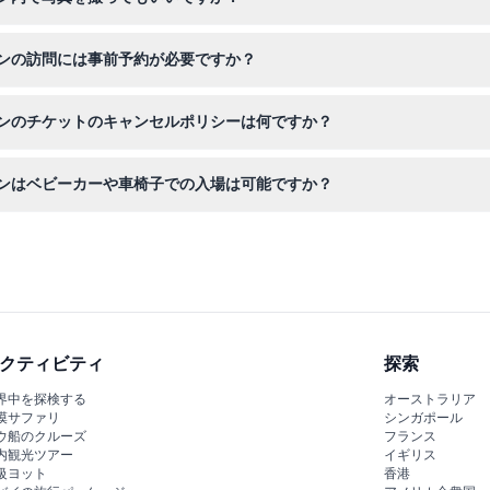
ており、素敵な写真を撮るために最高のスポットもご案内しています。
ンの訪問には事前予約が必要ですか？
るのが最も簡単にチケットを確保する方法です。空き状況の確認と訪問
ンのチケットのキャンセルポリシーは何ですか？
ルされれば返金可能ですが、振込手数料がかかる場合があります。
ンはベビーカーや車椅子での入場は可能ですか？
しており、移動に配慮が必要な方にも便利です。
クティビティ
探索
界中を探検する
オーストラリア
漠サファリ
シンガポール
ウ船のクルーズ
フランス
内観光ツアー
イギリス
級ヨット
香港