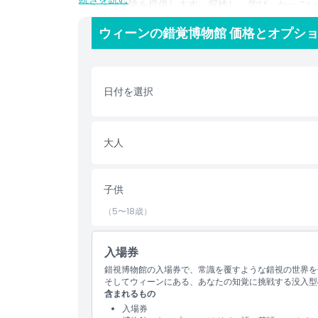
ニークな体験を提供します。探検し、学び、かっこい
です！
ウィーンの錯覚博物館 価格とオプシ
ハイライト
日付を選択
含まれるもの
大人
子供／大人ポリシー
除外事項
子供
（5〜18歳）
営業時間
入場券
注意事項
錯視博物館の入場券で、常識を覆すような錯視の世界を
そしてウィーンにある、あなたの知覚に挑戦する没入型
含まれるもの
場所
入場券