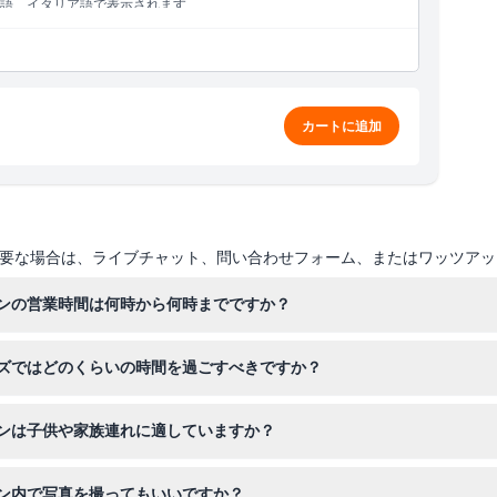
語、イタリア語で表示されます
カートに追加
要な場合は、ライブチャット、問い合わせフォーム、またはワッツアッ
ンの営業時間は何時から何時までですか？
から午後6時まで、週末は午前10時から午後7時まで営業しています。営
ズではどのくらいの時間を過ごすべきですか？
り — ご予約時にご確認ください）
ラクティブな展示をゆっくり体験し、写真撮影もお楽しみいただけます。
ンは子供や家族連れに適していますか？
くに子供連れの方におすすめです。0歳から4歳の小さなお子様は入場
ン内で写真を撮ってもいいですか？