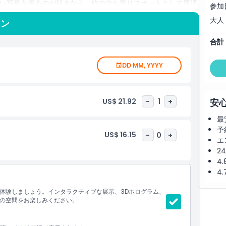
い写真を撮るのが好きなら、旅の立ち寄りスポットとして最適
参加
大人
ョン
合計
DD MM, YYYY
US$ 21.92
-
1
+
安
最
予
US$ 16.15
-
0
+
エ
2
4
4
体験しましょう。インタラクティブな展示、3Dホログラム、
の空間をお楽しみください。