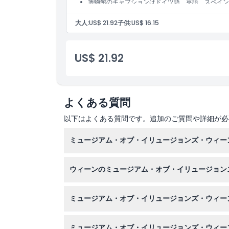
博物館のキャプションはドイツ語、英語、スペイン
行き方
大人:
US$ 21.92
子供:
US$ 16.15
引換方法
US$ 21.92
キャンセルポリシー
よくある質問
以下はよくある質問です。追加のご質問や詳細が必
ミュージアム・オブ・イリュージョンズ・ウィー
ミュージアムは月曜日から金曜日まで午前10時
ウィーンのミュージアム・オブ・イリュージョン
最新の情報をご確認ください。（変更の可能性あ
通常の滞在時間は約1時間で、70以上のインタ
ミュージアム・オブ・イリュージョンズ・ウィー
はい、すべての年齢層の訪問者に適しており、と
ミュージアム・オブ・イリュージョンズ・ウィー