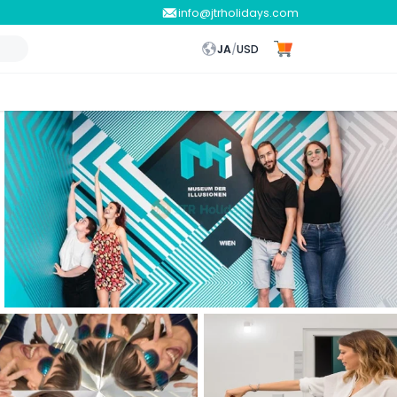
info@jtrholidays.com
JA
/
USD