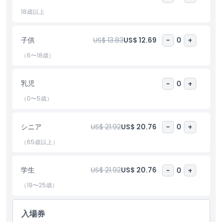
り深く知りたい場合、ミトス・モーツァルトはぜひ見るべきアトラ
クションです。アクセスも容易で家族連れに優しく、オーストリア
18歳以上
の音楽遺産に興味がある人には最適です。忘れがたいモーツァルト
の人生への旅を楽しむために、ミトス・モーツァルトのチケットは
子供
US$ 13.83
US$ 12.69
-
0
+
事前に予約してください。
（6〜18歳）
ハイライト
乳児
-
0
+
（0〜5歳）
含まれるもの
シニア
US$ 21.92
US$ 20.76
-
0
+
子供／大人ポリシー
（65歳以上）
除外事項
学生
US$ 21.92
US$ 20.76
-
0
+
（19〜25歳）
営業時間
入場券
注意事項