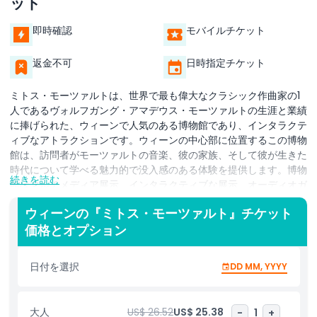
ット
即時確認
モバイルチケット
返金不可
日時指定チケット
ミトス・モーツァルトは、世界で最も偉大なクラシック作曲家の1
人であるヴォルフガング・アマデウス・モーツァルトの生涯と業績
に捧げられた、ウィーンで人気のある博物館であり、インタラクテ
ィブなアトラクションです。ウィーンの中心部に位置するこの博物
館は、訪問者がモーツァルトの音楽、彼の家族、そして彼が生きた
時代について学べる魅力的で没入感のある体験を提供します。博物
続きを読む
館はマルチメディア展示、インタラクティブな展示、オーディオガ
イドなどの最新技術を用いてモーツァルトの物語を生き生きと再現
ウィーンの『ミトス・モーツァルト』チケット
します。訪問者は彼の有名な作品を聴き、直筆の手紙や文書を見る
価格とオプション
ことができ、彼の人生に関する神話と事実を探ることができます。
音楽愛好家、学生、家族連れ、観光客に適した教育的な体験です。
ミトス・モーツァルトはモーツァルトの時代のウィーンの文化的・
日付を選択
DD MM, YYYY
歴史的背景を理解するためのユニークな方法を提供します。博物館
はまた、彼の音楽が今日の世界にどのように影響を与え続けている
かも強調しています。ウィーンを訪れ、クラシック音楽の歴史をよ
大人
US$ 26.52
US$ 25.38
-
1
+