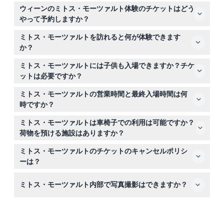
ウィーンのミトス・モーツァルト体験のチケットはどう
やって予約しますか？
このウェブサイトで希望の日付と時間帯を選択すること
ミトス・モーツァルトを訪れると何が体験できます
で、ミトス・モーツァルトのチケットを簡単にオンライン
か？
で予約できます。事前予約をおすすめします。入場を確実
モーツァルトの人生、音楽、遺産を探るユニークにデザイ
にし、席を確保できます。
ミトス・モーツァルトには子供も入場できますか？チケ
ンされた5つの部屋を巡る60分の没入型マルチメディア体
ットは必要ですか？
験が待っています。歴史的な背景やインタラクティブな要
0歳から5歳までの子供は無料で入場できますが、18歳未
素を含む感覚的な探検に誘われます。
ミトス・モーツァルトの営業時間と最終入場時間は何
満の子供は必ず有料の大人の同行が必要です。乳幼児や子
時ですか？
供は予約時の総人数に含まれます。
ミトス・モーツァルトは月曜から金曜の午前10時から午後
ミトス・モーツァルトは車椅子での利用は可能ですか？
8時まで営業し、最終入場は午後7時です。週末・祝日は
荷物を預ける施設はありますか？
午前10時から午後6時までで、最終入場は午後5時です
はい、施設は車椅子での利用が可能です。バックパックや
（変更の場合がありますので予約時にご確認ください）。
ミトス・モーツァルトのチケットのキャンセルポリシ
大きな荷物用のロッカーがあり、無料の荷物預かり所もあ
ーは？
ります。これらのサービスをご利用の場合は時間に余裕を
予定されたアクティビティの48時間前までにキャンセル
持ってください。
ミトス・モーツァルト内部で写真撮影はできますか？
すれば全額返金されます。ただし、ポリシーに基づき振替
手数料がかかる場合があります。
訪問中の写真撮影は可能ですが、全てのゲストの安全と快
適さを確保するためにセルフィースティックの使用は禁止