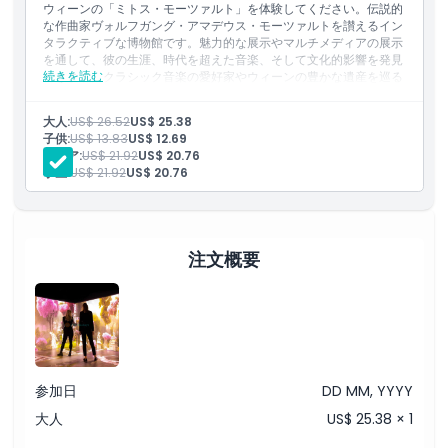
ウィーンの「ミトス・モーツァルト」を体験してください。伝説的
な作曲家ヴォルフガング・アマデウス・モーツァルトを讃えるイン
タラクティブな博物館です。魅力的な展示やマルチメディアの展示
場所
を通して、彼の生涯、時代を超えた音楽、そして文化的影響を発見
続きを読む
できます。クラシック音楽の愛好家やウィーンの豊かな遺産を巡る
訪問者に最適です。
行き方
含まれるもの
大人:
US$ 26.52
US$ 25.38
ミトス・モーツァルト没入型体験への入場
子供:
US$ 13.83
US$ 12.69
モーツァルトの生涯と作品を探るマルチメディア展示へのアク
シニア:
US$ 21.92
US$ 20.76
引換方法
セス
学生:
US$ 21.92
US$ 20.76
インタラクティブで感覚に訴える要素を備えた5つのテーマセ
クションすべてへの入場
モーツァルトが代表作を作曲した歴史的な部屋を自分のペース
利用規約
で見学
モーツァルトの遺産を魅力的な形式で紹介するデジタルおよび
注文概要
視覚的なストーリーテリング
キャンセルポリシー
参加日
DD MM, YYYY
大人
US$ 25.38 × 1