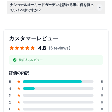
四季をテーマにしたゾーンで1000種類以上のラン科植物
ナショナルオーキッドガーデンを訪れる際に何を持っ
を鑑賞できるほか、珍しい高地ランが展示されている霧の
ていくべきですか？
セムコープクールハウスもお楽しみいただけます。
園内は3ヘクタールの広さがあり屋外散策となるため、歩
きやすい履物と美しい花を写真に収めるためのカメラをご
持参ください。
カスタマーレビュー
4.8
(6 reviews)
検証済みレビュー
評価の内訳
5
5
4
1
3
0
2
0
1
0