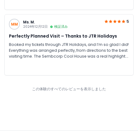
is truly worth it. A must-see spot inside the Botanic Gardens!
5
Ms. M.
MM
2024年12月12日
検証済み
Perfectly Planned Visit – Thanks to JTR Holidays
Booked my tickets through JTR Holidays, and I’m so glad I did!
Everything was arranged perfectly, from directions to the best
visiting time. The Sembcorp Cool House was a real highlight.
Walking through the mist surrounded by rare orchids felt
magical. Thanks to JTR for making it such a lovely experience!
この体験のすべてのレビューを表示しました