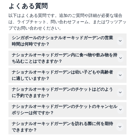
よくある質問
以下はよくある質問です。追加のご質問や詳細が必要な場合
は、ライブチャット、問い合わせフォーム、またはワッツアッ
プでお問い合わせください。
シンガポールのナショナルオーキッドガーデンの営業
時間は何時ですか？
ナショナルオーキッドガーデンは毎日午前8時30分から午
ナショナルオーキッドガーデン内に食べ物や飲み物を持
後7時まで開園しており、最終入場は午後6時までです
ち込むことはできますか？
（変更の可能性がありますので、ご予約時にご確認くださ
ナショナルオーキッドガーデンの温室内、特にセムコープ
い）。
ナショナルオーキッドガーデンは幼い子どもや高齢者
クールハウスエリアでは、食べ物と飲み物の持ち込みは厳
に適していますか？
禁です。
はい、12歳未満の子どもは無料で入場でき、60歳以上の
ナショナルオーキッドガーデンのチケットはどのよう
高齢者および12歳以上の学生はチケットカウンターで特別
に予約できますか？
割引を受けられます。
このウェブサイトから直接オンラインでチケットを予約す
ナショナルオーキッドガーデンのチケットのキャンセル
ることで、ご希望の日付と時間にナショナルオーキッドガ
ポリシーは何ですか？
ーデンへの入場が確保できます。
チケットは返金不可で、いかなる場合もキャンセルはでき
ナショナルオーキッドガーデンを訪れる際に何を期待
ませんので、ご予約前に計画を十分にご確認ください。
できますか？