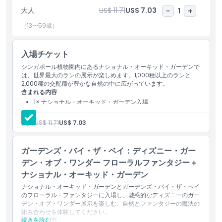
大人
US$ 11.71
US$ 7.03
-
1
+
（13〜59歳）
ハイライト
入場チケット
含まれるもの
シンガポール植物園内にあるナショナル・オーキッド・ガーデンで
は、世界最大のランの展示が楽しめます。1,000種以上のランと
子供／大人ポリシー
2,000種の交配種が豊かな自然の中に広がっています。
含まれる内容
1× ナショナル・オーキッド・ガーデン入場
テーマ別オーキッドゾーンと展示へのアクセス
営業時間
大人:
US$ 11.71
US$ 7.03
注意事項
ガーデンズ・バイ・ザ・ベイ：ディズニー・ガー
デン・オブ・ワンダー フローラルファンタジー＋
場所
ナショナル・オーキッド・ガーデン
ナショナル・オーキッド・ガーデンとガーデンズ・バイ・ザ・ベイ
のフローラル・ファンタジーに入場し、魅惑的なディズニーのガー
行き方
デン・オブ・ワンダー展示を楽しむ、自然とファンタジーの魔法の
組み合わせを体験してください。
続きを読む
含まれる内容