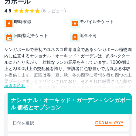
ガポール
4.8
(6 レビュー)
即時確認
モバイルチケット
日時指定チケット
返金不可
シンガポールで最初のユネスコ世界遺産であるシンガポール植物園
内に位置するナショナル・オーキッド・ガーデンは、約3ヘクター
ルにわたり広がり、壮観なランの展示を有しています。1,000種以
上と2,000以上の交配種を誇り、来訪者に色彩豊かで活気ある体験
を提供します。庭園は春、夏、秋、冬の四季に着想を得た四つの主
要ゾーンに美しくデザインされており、それぞれに厳選された蘭や
続きを読む
植物が配置され、年間を通じて移り変わる自然の色合いを反映して
います。必見のハイライトは Sembcorp Cool House で、雲霧林
ナショナル・オーキッド・ガーデン - シンガポー
の環境を模して設計されたユニークなガラス温室です。ここでは、
ル 価格とオプション
標高1,000〜2,000メートルの高地でしか育たない希少なランに囲
まれた霧に包まれた小道を歩くことができます。植物好きや自然愛
好家、あるいは静かで美しい場所を散策したいだけの方にも、ナシ
日付を選択
DD MM, YYYY
ョナル・オーキッド・ガーデンはシンガポールの中心にある真の宝
石です。