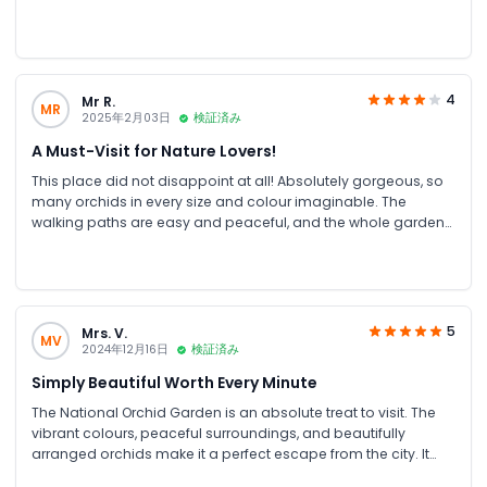
finish; she explained all the policies clearly, so everything went
smoothly. We had an amazing time together surrounded by
the beautiful orchids and peaceful atmosphere.
4
Mr R.
MR
2025年2月03日
検証済み
A Must-Visit for Nature Lovers!
This place did not disappoint at all! Absolutely gorgeous, so
many orchids in every size and colour imaginable. The
walking paths are easy and peaceful, and the whole garden
has such a calm, serene vibe. Don’t miss the greenhouse; it’s
simply stunning! A must-visit for both gardeners and anyone
who appreciates beauty and nature.
5
Mrs. V.
MV
2024年12月16日
検証済み
Simply Beautiful Worth Every Minute
The National Orchid Garden is an absolute treat to visit. The
vibrant colours, peaceful surroundings, and beautifully
arranged orchids make it a perfect escape from the city. It
doesn’t take long to explore, about an hour, but every minute