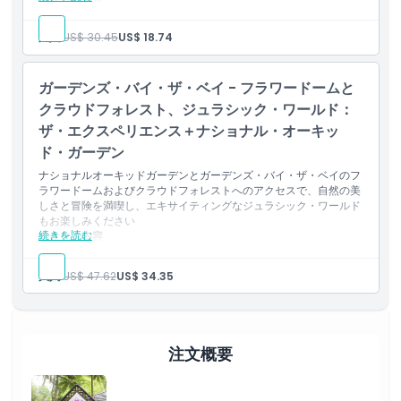
キャンセルポリシー
1× ナショナル オーキッド ガーデン入場
1× フローラル ファンタジー（ディズニー ガーデン オブ ワン
大人:
US$ 30.45
US$ 18.74
ダー）入場
ガーデンズ・バイ・ザ・ベイ - フラワードームと
クラウドフォレスト、ジュラシック・ワールド：
ザ・エクスペリエンス＋ナショナル・オーキッ
ド・ガーデン
ナショナルオーキッドガーデンとガーデンズ・バイ・ザ・ベイのフ
ラワードームおよびクラウドフォレストへのアクセスで、自然の美
しさと冒険を満喫し、エキサイティングなジュラシック・ワールド
もお楽しみください
続きを読む
含まれる内容
1回分のナショナルオーキッドガーデン入場
1回分のフラワードーム入場
大人:
US$ 47.62
US$ 34.35
1回分のクラウドフォレスト（ジュラシック・ワールド：ザ・
エクスペリエンス）入場
注文概要