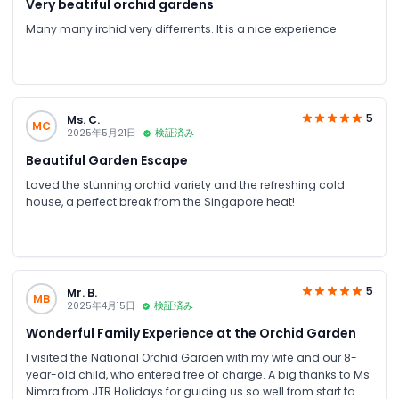
Very beatiful orchid gardens
Many many irchid very differrents. It is a nice experience.
5
Ms. C.
MC
2025年5月21日
検証済み
Beautiful Garden Escape
Loved the stunning orchid variety and the refreshing cold
house, a perfect break from the Singapore heat!
5
Mr. B.
MB
2025年4月15日
検証済み
Wonderful Family Experience at the Orchid Garden
I visited the National Orchid Garden with my wife and our 8-
year-old child, who entered free of charge. A big thanks to Ms
Nimra from JTR Holidays for guiding us so well from start to