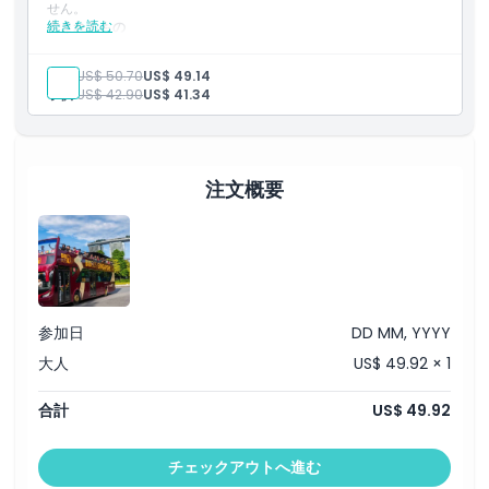
せん。
続きを読む
含まれるもの
夜のシンガポールを巡る、ノンストップの3時間のオープント
ップバスツアー。
大人:
US$ 50.70
US$ 49.14
英語ガイド付きで、マリーナベイ、チャイナタウンなどの見ど
子供:
US$ 42.90
US$ 41.34
ころを案内します。
ラウ・パ・サットのフードマーケットでのサテー試食の立ち寄
りが含まれます。
乗り降り自由のホップオンホップオフツアーではなく、夜景の
パノラマを目的としたツアーです。
注文概要
参加日
DD MM, YYYY
大人
US$ 49.92 × 1
合計
US$ 49.92
チェックアウトへ進む