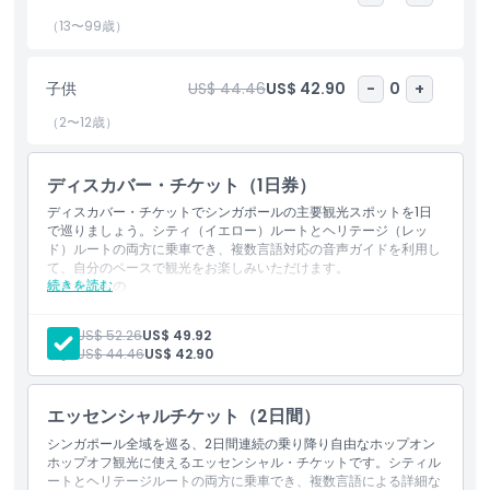
な景色と自由にシンガポールを発見する機会を提供します。シンガ
ポールのホップオン・ホップオフツアーを今すぐ予約して、楽しく
（13〜99歳）
リラックスした観光体験をお楽しみください！
子供
US$ 44.46
US$ 42.90
-
0
+
ハイライト
（2〜12歳）
含まれるもの
ディスカバー・チケット（1日券）
ディスカバー・チケットでシンガポールの主要観光スポットを1日
で巡りましょう。シティ（イエロー）ルートとヘリテージ（レッ
子供／大人ポリシー
ド）ルートの両方に乗車でき、複数言語対応の音声ガイドを利用し
て、自分のペースで観光をお楽しみいただけます。
続きを読む
含まれるもの
注意事項
シンガポールで乗り降り自由の観光バスツアーが1日利用でき
ます。
大人:
US$ 52.26
US$ 49.92
シティツアー（イエロールート）およびヘリテージツアー（レ
子供:
US$ 44.46
US$ 42.90
ッドルート）を含みます。
場所
滞在時間の限られた初めての訪問者に最適です。
主要なランドマークに関する解説を提供する多言語音声ガイド
エッセンシャルチケット（2日間）
が含まれます。
キャンセルポリシー
シンガポール全域を巡る、2日間連続の乗り降り自由なホップオン
ホップオフ観光に使えるエッセンシャル・チケットです。シティル
ートとヘリテージルートの両方に乗車でき、複数言語による詳細な