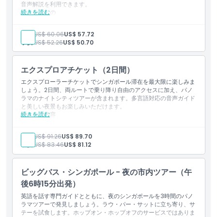
音声解説を利用できます。
続きを読む
含まれるもの
シンガポール全域での乗り降り自由の観光バスが2日間連続で
利用できます。
大人:
US$ 60.06
US$ 57.72
シティルートとヘリテージルートの両方を自分のペースで巡る
子供:
US$ 52.26
US$ 50.70
ことができます。
各停留所でより長く滞在したい旅行者にとって費用対効果が高
いです。
エクスプロアチケット（2日間）
多言語対応の音声ガイドが市内観光の体験をより向上させま
す。
エクスプローラーチケットでシンガポール滞在を最大限に楽しみま
しょう。2日間、両ルートで乗り降り自由のアクセスに加え、パノ
ラマのナイトシティツアーが含まれます。多言語対応の音声ガイド
と美しい夜景もお楽しみいただけます。
続きを読む
含まれる内容
2日間の観光バスツアーと夜の市内観光ツアーが含まれます。
日中はイエローおよびレッドの両ルートにアクセスできます。
大人:
US$ 91.26
US$ 89.70
夜は市街の夜景や主要なランドマークを一望できるパノラマの
子供:
US$ 83.46
US$ 81.12
乗車をお楽しみください。
旅の全行程で多言語音声ガイドが利用できます。
ビッグバス・シンガポール - 夜の市内ツアー（午
後6時15分出発）
英語を話す専門ガイドとともに、夜のシンガポールを3時間のパノ
ラマツアーで発見しましょう。ラウ・パー・サットに立ち寄り、サ
テーを試食します。ホップオン・ホップオフのサービスではありま