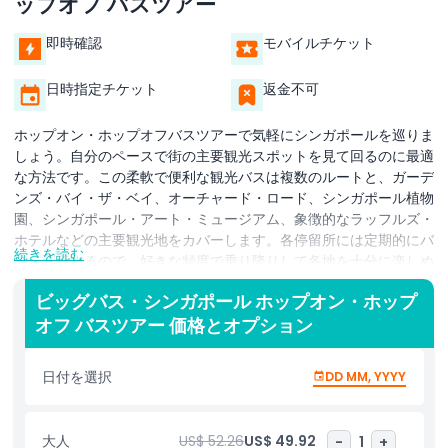
ップオフ バスツアー
即時確認
モバイルチケット
日時指定チケット
返金不可
ホップオン・ホップオフバスツアーで気軽にシンガポールを巡りま
しょう。自分のペースで街の主要観光スポットを見て回るのに最適
な方法です。この柔軟で便利な観光バスは複数のルートと、ガーデ
ンズ・バイ・ザ・ベイ、オーチャード・ロード、シンガポール植物
園、シンガポール・アート・ミュージアム、象徴的なラッフルズ・
ホテルなどの主要観光地をカバーします。各停留所には定期的にバ
続きを読む
スが到着するので、好きな頻度で乗り降りして各地を十分に楽しめ
ます。ショッピング、自然、歴史、文化のいずれに興味があって
ビッグバス・シンガポール ホップオン・ホップ
も、このツアーならライオン・シティを自分の時間で探索できま
オフ バスツアー 価格とオプション
す。ツアーには多言語の音声ガイドが含まれており、乗車中にシン
ガポールの豊かな歴史、多様な文化、ユニークなランドマークにつ
いて学べます。初めての訪問者や観光客に最適なホップオン・ホッ
日付を選択
DD MM, YYYY
プオフ・シンガポールバスツアーは、移動手段としてだけでなく旅
を最大限に楽しむための優れた方法の一つです。ひとり旅、カップ
ル、家族旅行にもぴったりで、コストパフォーマンスが高く、見事
大人
US$ 52.26
US$ 49.92
-
1
+