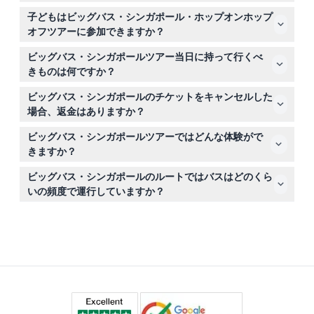
ックアウトを完了して予約を確定してください。
イエローライン（シティルート）は午前9時30分から午後
子どもはビッグバス・シンガポール・ホップオンホップ
5時15分まで運行し、レッドライン（ヘリテージルート）
オフツアーに参加できますか？
は午前9時40分から午後5時5分まで運行します。ナイト
はい！2歳未満の子どもは無料ですが座席はありません。
ツアーは午後6時15分出発で、集合場所には午後5時30分
ビッグバス・シンガポールツアー当日に持って行くべ
16歳未満の子どもは保護者の有料参加者と一緒にツアーに
までにお越しください（変更の可能性がありますので、予
きものは何ですか？
参加しなければなりません。
約時にご確認ください）。
快適な服装、帽子や日焼け止めなどの日よけ具、写真用の
ビッグバス・シンガポールのチケットをキャンセルした
カメラ、そして搭乗をスムーズにするため予約確認書をお
場合、返金はありますか？
持ちください。
いいえ、ビッグバス・シンガポールのチケットは返金不可
ビッグバス・シンガポールツアーではどんな体験がで
で、いかなる場合もキャンセルできません。予約前に予定
きますか？
を確実にご確認ください。
マリーナベイサンズ、ガーデンズ・バイ・ザ・ベイ、オー
ビッグバス・シンガポールのルートではバスはどのくら
チャードロードなどの主要な観光地をカバーする2つのメ
いの頻度で運行していますか？
インルートで、ホップオンホップオフを無制限に楽しめま
イエローラインとレッドラインのバスはそれぞれ25分か
す。また、多言語対応の音声ガイドでシンガポールの文化
ら40分毎に運行しており、シンガポールの人気観光地を
や歴史についての興味深い解説を聴くことができます。
自由に探索するのに十分な柔軟性を提供しています（変更
の可能性がありますので、予約時にご確認ください）。