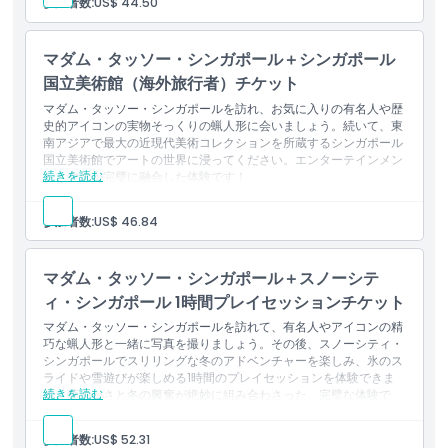
参加者数:
US$ 44.50
ーンへのアクセス含む）
イメージズ・オブ・シンガポール、スピリット・オブ・シンガ
ポールのボートライド、そして究極の映画スター体験へのアク
マダム・タッソー・シンガポール＋シンガポール
セス
1,000種以上のランと2,000以上の交配種を擁する見事なナシ
国立美術館（海外旅行者）チケット
ョナル・オーキッド・ガーデンを探索
マダム・タッソー・シンガポールを訪れ、お気に入りの有名人や歴
史的アイコンの実物そっくりの蝋人形に会いましょう。続いて、東
南アジアで最大の近現代美術コレクションを所蔵するシンガポール
国立美術館でアートの世界に浸ってください。エンターテインメン
続きを読む
トと文化が完璧に融合した体験です！
含まれるもの
マダム・タッソー・シンガポールの入場（すべてのゾーンと体
参加者数:
US$ 46.84
験を含む）
イメージズ・オブ・シンガポール、スピリット・オブ・シンガ
ポールのボートライド、およびボリウッド・エクスペリエンス
マダム・タッソー・シンガポール＋スノーシテ
へのアクセス
東南アジアおよびシンガポールの美術を展示するシンガポール
ィ・シンガポール 1時間プレイセッションチケット
国立美術館への入場（海外からの来館者向け）
マダム・タッソー・シンガポールを訪れて、有名人やアイコンの精
巧な蝋人形と一緒に写真を撮りましょう。その後、スノーシティ・
シンガポールでスリリングな冬のアドベンチャーを楽しみ、氷のス
ライドや雪遊びが楽しめる1時間のプレイセッションを体験できま
続きを読む
す。華やかさと冬の興奮が絶妙に組み合わさった、完璧な体験で
す！
含まれるもの
参加者数:
US$ 52.31