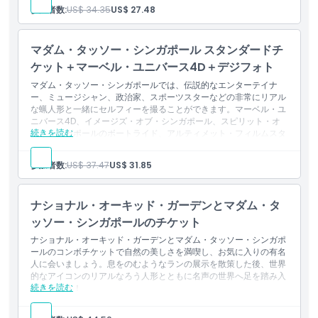
含まれるもの
参加者数:
US$ 34.35
US$ 27.48
営業時間
スタンダードチケットに含まれるすべての内容
デジタル写真の記念品を1点お持ち帰りいただけます
マダム・タッソー・シンガポール スタンダードチ
注意事項
ケット＋マーベル・ユニバース4D＋デジフォト
マダム・タッソー・シンガポールでは、伝説的なエンターテイナ
場所
ー、ミュージシャン、政治家、スポーツスターなどの非常にリアル
な蝋人形と一緒にセルフィーを撮ることができます。マーベル・ユ
ニバース4D、イメージズ・オブ・シンガポール、スピリット・オ
行き方
続きを読む
ブ・シンガポールのボートライド、アルティメット・フィルムスタ
ー・エクスペリエンスへの入場と、デジタルフォトのお土産が含ま
れます。
参加者数:
US$ 37.47
US$ 31.85
含まれるもの
キャンセルポリシー
スタンダードチケットに含まれるすべての内容
マーベル・ユニバース4Dのシネマティック体験への入場
ナショナル・オーキッド・ガーデンとマダム・タ
お持ち帰り用デジタルフォトのお土産1点
ッソー・シンガポールのチケット
ナショナル・オーキッド・ガーデンとマダム・タッソー・シンガポ
ールのコンボチケットで自然の美しさを満喫し、お気に入りの有名
人に会いましょう。息をのむようなランの展示を散策した後、世界
的なアイコンのリアルなろう人形とともに名声の世界へ足を踏み入
続きを読む
れましょう！
含まれるもの
マダム・タッソー・シンガポールへの入場（すべてのテーマゾ