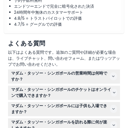
予約手数料無料
エンドツーエンドで完全に暗号化された決済
24時間年中無休のカスタマーサポート
4.8/5 ⭐ トラストパイロットでの評価
4.7/5 ⭐ グーグルでの評価
よくある質問
以下はよくある質問です。追加のご質問や詳細が必要な場合
は、ライブチャット、問い合わせフォーム、またはワッツアッ
プでお問い合わせください。
マダム・タッソー・シンガポールの営業時間は何時で
すか？
マダム・タッソー・シンガポールは毎日午前10時から午後
マダム・タッソー・シンガポールのチケットはオンライ
7時まで営業しており、最終入場は午後6時です（変更さ
ンで購入できますか？
れる場合がありますので、ご予約時にご確認ください）。
はい、このウェブサイトでチケットをオンラインで予約で
マダム・タッソー・シンガポールには子供も入場でき
きます。チケットは日付指定で、選択した日付のみ有効で
ますか？
すので、予約時に訪問日を必ず選んでください。
3歳未満の子供は無料で入場でき、12歳未満の子供は18歳
マダム・タッソー・シンガポールを訪れる際に何が楽
以上の大人の同伴が必要です。一部のアトラクションには