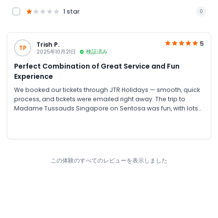
1 star
0
5
Trish P.
TP
2025年10月21日
検証済み
Perfect Combination of Great Service and Fun
Experience
We booked our tickets through JTR Holidays — smooth, quick
process, and tickets were emailed right away. The trip to
Madame Tussauds Singapore on Sentosa was fun, with lots
of photo-op moments, and the extra boat ride and 4D
experience added great value. The only caveat was that we
expected a larger wax-figure collection and instead found
quite a few history-themed exhibits. Still, it turned out to be a
good and enjoyable stop during our day on Sentosa Island.
この体験のすべてのレビューを表示しました