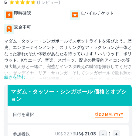
5
(1 レビュー)
即時確認
モバイルチケット
返金不可
マダム・タッソー・シンガポールでスポットライトを浴びよう。歴
史、エンターテインメント、スリリングなアトラクションが一体と
なった忘れがたい体験があなたを待っています！ハリウッド、ボリ
ウッド、Kウエーブ、音楽、スポーツ、歴史の世界的アイコンの等
身大蝋人形と一緒に、完璧なインスタ映えの瞬間を撮影してくださ
い。ゼンデイヤ、リア・サロンガ、そしてシンガポールで最も輝か
続きを読む
しいパラリンピック競泳選手イップ・ピンシウなど、多くの伝説や
スーパースターに会えるチャンスをお見逃しなく。マーベル・ユニ
マダム・タッソー・シンガポール 価格とオプシ
バース4D体験では、アイアンマンやスパイダーマンなどのヒーロ
ョン
ーがスクリーンから飛び出す壮大なマルチセンサリーショーでスリ
ルを感じられます。ボリウッドとハリウッドの両エリアを探検し、
アルティメット・フィルム・スター・エクスペリエンスであなたの
日付を選択
DD MM, YYYY
スター性を試し、当館の限定エリアでAリストのセレブとパーティ
ーを楽しんでください。新たに導入されたイメージズ・オブ・シン
ガポールでは、主要な歴史的人物の視点を通して語られる国の豊か
参加者数
US$ 32.79
US$ 21.08
-
1
+