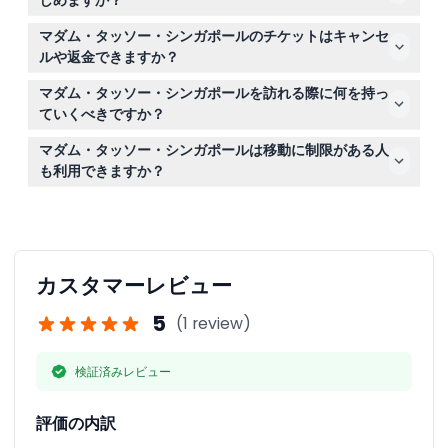
しめますか？
年齢や身長の制限があるため、予約時に特定の要件を確認
エンターテインメント、政治、スポーツの有名人80体以
してください。
マダム・タッソー・シンガポールのチケットはキャンセ
上のリアルな蝋人形をご覧いただけるほか、『イメージ
ルや返金できますか？
ズ・オブ・シンガポール』の歴史的な旅や『スピリット・
チケットは返金不可で、いかなる場合でもキャンセルでき
オブ・シンガポール』のボートライドなどの体験も楽しめ
マダム・タッソー・シンガポールを訪れる際に何を持っ
ませんので、ご購入前に予約日時がご予定に合っているか
ます。
ていくべきですか？
ご確認ください。
オンラインチケットの確認書、歩きやすい靴、お気に入り
マダム・タッソー・シンガポールは移動に制限がある人
の蝋人形と写真を撮るためのカメラやスマートフォンをお
も利用できますか？
持ちください。
マダム・タッソー・シンガポールはほとんどの来場者が利
用可能ですが、移動支援が必要な場合は、予約前に公式ウ
ェブサイトでバリアフリー情報を確認してください。
カスタマーレビュー
5
(1 review)
検証済みレビュー
評価の内訳