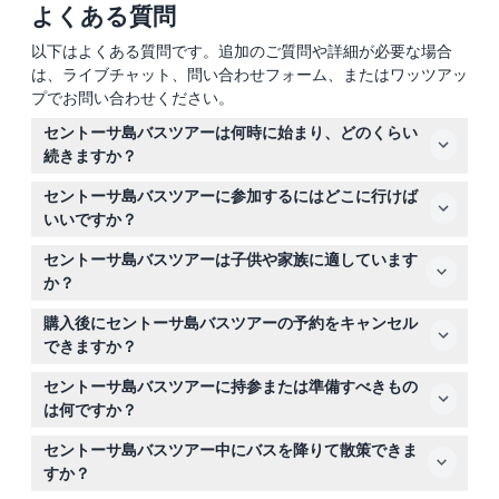
よくある質問
以下はよくある質問です。追加のご質問や詳細が必要な場合
は、ライブチャット、問い合わせフォーム、またはワッツアッ
プでお問い合わせください。
セントーサ島バスツアーは何時に始まり、どのくらい
続きますか？
ツアーは毎日午前10時、正午12時、午後2時、および午後
セントーサ島バスツアーに参加するにはどこに行けば
4時に開始し、各ツアーは約2時間続きます（変更される
いいですか？
場合がありますので、ご予約時にご確認ください）。
スカイヘリックス・セントーサの向かいにあるセントーサ
セントーサ島バスツアーは子供や家族に適しています
駅のチケットカウンターに到着し、予定されたツアー開始
か？
時間の少なくとも10分前にはそこにいるようにしてくださ
はい、4歳から12歳の子供は歓迎されており、チケットが
い。
購入後にセントーサ島バスツアーの予約をキャンセル
必要です。4歳未満の子供は無料です。ツアーは家族向け
できますか？
ですが、1ツアーあたり最大45名までとなっていますので
セントーサ島バスツアーのチケットは返金不可でキャンセ
ご注意ください。
セントーサ島バスツアーに持参または準備すべきもの
ルできませんので、予約前に予定を確実にしてください。
は何ですか？
快適な服装、停車地点での写真撮影用カメラ、水分補給の
セントーサ島バスツアー中にバスを降りて散策できま
ための飲み物を持参してください。食べ物や飲み物は含ま
すか？
れていないので、軽食を持参することをおすすめします。