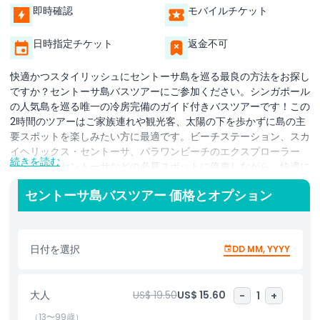
即時確認
モバイルチケット
日時指定チケット
返金不可
快適かつスタイリッシュにセントーサ島を巡る最良の方法をお探し
ですか？セントーサ島バスツアーにご参加ください。シンガポール
の人気島を巡る唯一の冷房完備のガイド付きバスツアーです！この
2時間のツアーはご家族連れや観光客、太陽の下を歩かずに島の主
要スポットを楽しみたい方に最適です。ビーチステーション、スカ
イヘリックス・セントーサ、パラワンビーチのエクスプローラー
続きを読む
ズ・オブ・セントーサなどの必見スポットに停車しながら、快適に
セントーサを巡ります。スカイヘリックス・セントーサではシンガ
セントーサ島バスツアー 価格とオプション
ポールで最も高い屋外パノラマライドから島を一望できます。その
後、パレットや木箱などのリサイクル素材で創造的に作られた巨大
な「エクスプローラーズ・オブ・セントーサ」の彫刻群に驚嘆して
ください。
日付を選択
DD MM, YYYY
賑わいを見せるセントラルビーチバザールもお見逃しなく。インタ
ーナショナルフードストリートを散策し、多彩な世界のストリート
大人
US$ 19.50
US$ 15.60
-
1
+
フードをお楽しみいただけます。
（13〜99歳）