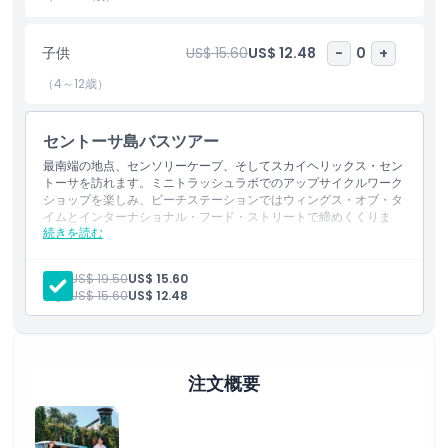
夕方には、華やかな花火や音楽が織りなす屋外夜公演「ウィング
ス・オブ・タイム」を鑑賞することもできます（チケットは別売
り）。このガイド付きツアーは写真撮影の停車やフレンドリーなガ
子供
US$ 15.60
US$ 12.48
-
0
+
イドによる生解説が含まれており、楽しく教育的で便利にセントー
（4～12歳）
サ島を巡ることができます！
セントーサ島バスツアー
ハイライト
最南端の地点、センソリーケープ、そしてスカイヘリックス・セン
トーサを訪れます。ミニトラッシュラボでのアップサイクルワーク
ショップを楽しみ、ビーチステーションではウィングス・オブ・タ
含まれるもの
イムとインターナショナル・フード・ストリートで締めくくりま
続きを読む
す。
含まれるもの
最南端の地点、センサリースケープ、スカイヘリックス・セン
子供／大人ポリシー
大人:
US$ 19.50
US$ 15.60
トーサを訪れます。
子供:
US$ 15.60
US$ 12.48
ミニトラッシュラボでアップサイクリングワークショップをお
楽しみください。
除外事項
最後はビーチステーションでウィングス・オブ・タイムとイン
ターナショナル・フード・ストリートを楽しみます。
注文概要
営業時間
注意事項