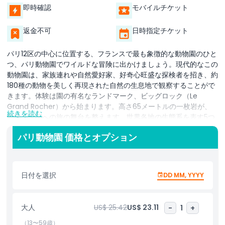
即時確認
モバイルチケット
返金不可
日時指定チケット
パリ12区の中心に位置する、フランスで最も象徴的な動物園のひと
つ、パリ動物園でワイルドな冒険に出かけましょう。現代的なこの
動物園は、家族連れや自然愛好家、好奇心旺盛な探検者を招き、約
180種の動物を美しく再現された自然の生息地で観察することがで
きます。体験は園の有名なランドマーク、ビッグロック（Le
Grand Rocher）から始まります。高さ65メートルの一枚岩が、
続きを読む
動物の王国への旅の舞台を整えます。世界各地の生態系を表す5つ
のテーマ別バイオゾーンを探検しましょう。アフリカのサバンナで
パリ動物園 価格とオプション
はキリン、ライオン、サイ、シマウマに出会い、マダガスカルでは
キツネザルやカメレオン、パタゴニアではペンギンやアシカ、アマ
ゾン熱帯雨林ではジャガーやサル、ヨーロッパゾーンではオオカミ
やアイベックスを見ることができます。広々とした自然志向の飼育
日付を選択
DD MM, YYYY
場と保護や動物福祉への強い取り組みにより、動物園はあらゆる年
齢にとって教育的で楽しい外出を提供します。間近での動物とのふ
れあい、絶滅危惧種についての学び、そしてカメラに収める忘れら
大人
US$ 25.42
US$ 23.11
-
1
+
れない瞬間をお楽しみください。子供連れでパリを訪れる場合で
も、ユニークな屋外体験を求めている場合でも、パリ動物園は自然
（13〜59歳）