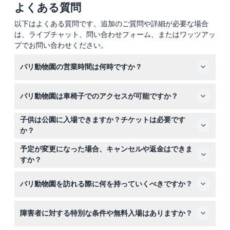
よくある質問
以下はよくある質問です。追加のご質問や詳細が必要な場合
は、ライブチャット、問い合わせフォーム、またはワッツアッ
プでお問い合わせください。
パリ動物園の営業時間は何時ですか？
公園は夏の平日に午前9時30分から午後6時まで開園して
パリ動物園は車椅子でのアクセスが可能ですか？
おり、週末と祝日には午後7時30分まで延長されます。夏
休み期間中は毎日午後7時30分まで開園し、木曜日の一部
はい、パリ動物園は車椅子でもアクセス可能で、すべての
には特別な夜間セッションも開催されます。冬の営業時間
子供は公園に入場できますか？チケットは必要です
来園者が快適に楽しめるようになっています。
は異なるため、オンライン予約時に利用可能時間と正確な
か？
時間を確認してください（変更になる場合がありますの
3歳未満の子供は身分証明書の提示で無料入場できます
予定が変更になった場合、キャンセルや返金はできま
で、予約時にご確認ください）。
が、16歳以下の子供は18歳以上の有料大人の同伴が必要で
すか？
す。子供用チケットはここで簡単にオンライン予約できま
パリ動物園のチケットは返金不可でキャンセルもできませ
す。
パリ動物園を訪れる際に何を持っていくべきですか？
んので、予約時には日程をよくご確認ください。
快適な歩きやすい靴、天候に合った服装、そして無料ダウ
障害者に対する特別な条件や無料入場はありますか？
ンロード可能なツアーガイドアプリを利用するための充電
済み携帯電話やデバイスを持参してください。より充実し