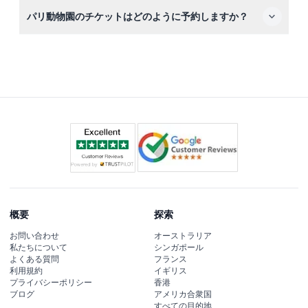
はい、有効なIDを提示した障害者とその介助者は無料で入
た体験ができます。
パリ動物園のチケットはどのように予約しますか？
場できますので、誰もが歓迎される公園です。
このウェブサイトで直接オンライン予約が可能で、希望の
日付を選択するとリアルタイムの空き状況が確認でき、迅
速に購入手続きを完了できます。
概要
探索
お問い合わせ
オーストラリア
私たちについて
シンガポール
よくある質問
フランス
利用規約
イギリス
プライバシーポリシー
香港
ブログ
アメリカ合衆国
すべての目的地