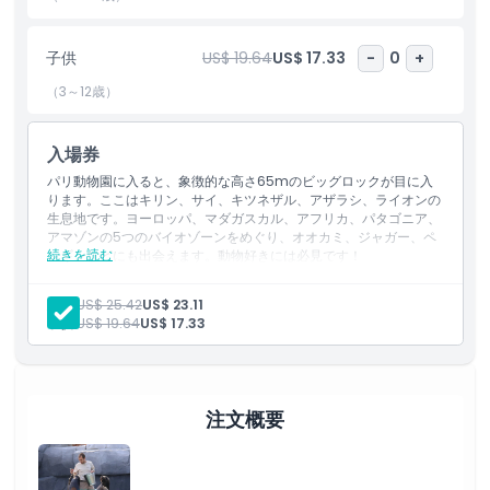
や野生動物を愛する人にとって必見のスポットです。
子供
US$ 19.64
US$ 17.33
-
0
+
ハイライト
（3～12歳）
含まれるもの
入場券
パリ動物園に入ると、象徴的な高さ65mのビッグロックが目に入
ります。ここはキリン、サイ、キツネザル、アザラシ、ライオンの
子供／大人ポリシー
生息地です。ヨーロッパ、マダガスカル、アフリカ、パタゴニア、
アマゾンの5つのバイオゾーンをめぐり、オオカミ、ジャガー、ペ
続きを読む
ンギンなどにも出会えます。動物好きには必見です！
含まれるもの
除外事項
5つのテーマ別バイオゾーン（ヨーロッパ、マダガスカル、ア
大人:
US$ 25.42
US$ 23.11
フリカ、パタゴニア、アマゾン）へのアクセス
子供:
US$ 19.64
US$ 17.33
キリン、ライオン、ジャガー、ペンギンなど、180種以上の動
営業時間
物を観察できます
公園の象徴である高さ65メートルの大岩（ル・グラン・ロシ
ェ）を見ることができます
注意事項
自然に近い広々とした動物展示場や観覧プラットフォームを探
注文概要
索できます
野生生物保護と生物多様性に焦点を当てた教育展示をお楽しみ
場所
ください