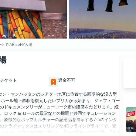
クでのRiseNY入場
場
チケット
返金不可
ミッドタウン・マンハッタンのシアター地区に位置する画期的な没入型
ティホール地下鉄駅を復元したレプリカから始まり、ジェフ・ゴー
のドキュメンタリーがニューヨーク市の隆盛をたどります。続
、ロック & ロールの殿堂などの機関と共同でキュレーション
、象徴的なポップカルチャーの記念品を展示する7つのインタ
のクライマックスはスリリングな4Dフライングライドで、空
カイライン上空を仮想的に飛行し、5つの区すべてや四季、7月4