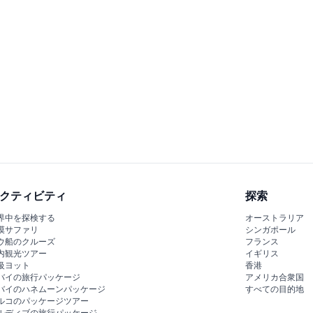
クティビティ
探索
界中を探検する
オーストラリア
漠サファリ
シンガポール
ウ船のクルーズ
フランス
内観光ツアー
イギリス
級ヨット
香港
バイの旅行パッケージ
アメリカ合衆国
バイのハネムーンパッケージ
すべての目的地
ルコのパッケージツアー
ルディブの旅行パッケージ