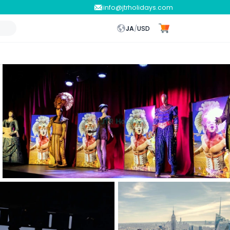
info@jtrholidays.com
JA
/
USD