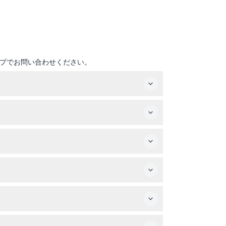
プでお問い合わせください。
場は閉館の1時間前です（変更される場合がありま
ア-42丁目駅や42丁目-ポートオーソリティバス
なりません。
訪問中は無料WiFiも利用可能です。