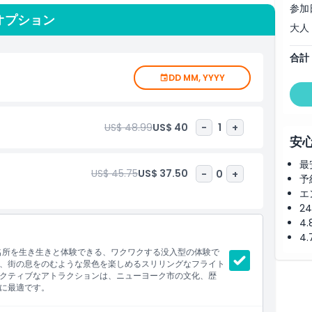
代表的なイベントを体験します。RiseNYのチケットがあれば
参加
とオプション
の人々にとって理想的なこの必見のNYCミュージアム体験にア
大人
90分を要し、ニューヨークでのおすすめアクティビティの一つ
合計
DD MM, YYYY
US$ 48.99
US$ 40
-
1
+
安
最
US$ 45.75
US$ 37.50
-
0
+
予
エ
2
4
4
名所を生き生きと体験できる、ワクワクする没入型の体験で
、街の息をのむような景色を楽しめるスリリングなフライト
クティブなアトラクションは、ニューヨーク市の文化、歴
に最適です。