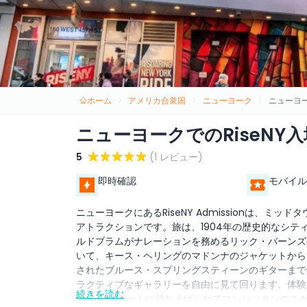
ホーム
アメリカ合衆国
ニューヨーク
ニューヨー
ニューヨークでのRiseNY入
5
(1 レビュー)
即時確認
モバイル
ニューヨークにあるRiseNY Admissionは、
アトラクションです。旅は、1904年の歴史的なシ
ルドブラムがナレーションを務めるリック・バーンズ
いて、キース・ヘリングのマドンナのジャケットから
されたブルース・スプリングスティーンのギターまで
ラクティブなギャラリーを自由に見て回ります。体験
続きを読む
中約30フィートに持ち上げられてマンハッタンのス