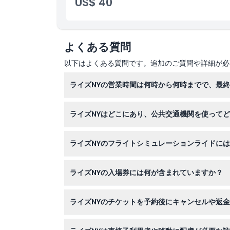
US$ 40
よくある質問
以下はよくある質問です。追加のご質問や詳細が必
ライズNYの営業時間は何時から何時までで、最
ライズNYの営業時間は日曜から木曜まで午前10
ライズNYはどこにあり、公共交通機関を使って
すので、ご予約時にご確認ください）。
ライズNYはニューヨーク市のタイムズスクエア、
ライズNYのフライトシミュレーションライドに
ターミナル駅など近隣の地下鉄駅から簡単にアク
0歳から12歳までの子供は有料の大人の同伴が必
ライズNYの入場券には何が含まれていますか？
入場券にはすべてのギャラリー、展示、そしてソ
ライズNYのチケットを予約後にキャンセルや返
ライズNYのチケットは返金不可でキャンセルも