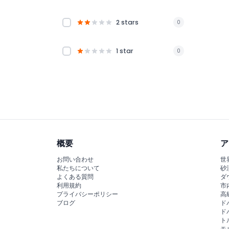
2 stars
0
1 star
0
概要
ア
お問い合わせ
世
私たちについて
砂
よくある質問
ダ
利用規約
市
プライバシーポリシー
高
ブログ
ド
ド
ト
モ