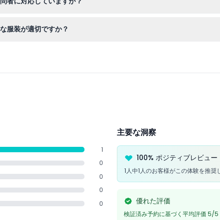
訪問者に対応していますか？
移動に配慮が必要な訪問者も展示やライドを快適に楽しめます。
うな服装が適切ですか？
、スムーズな入場のためにチケット確認書を持参してください。イヤホ
主要な洞察
1
100% ポジティブレビュー
0
1人中1人のお客様がこの体験を推奨
0
0
優れた評価
0
検証済み予約に基づく平均評価 5/5