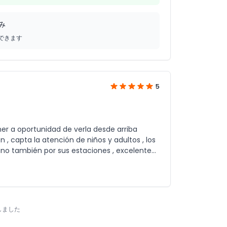
み
できます
5
er a oportunidad de verla desde arriba
, capta la atención de niños y adultos , los
sino también por sus estaciones , excelente
しました