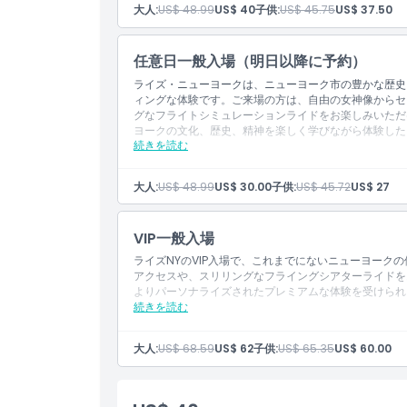
大人:
US$ 48.99
US$ 40
子供:
US$ 45.75
US$ 37.50
場所
任意日一般入場（明日以降に予約）
行き方
ライズ・ニューヨークは、ニューヨーク市の豊かな歴史
ィングな体験です。ご来場の方は、自由の女神像からセ
グなフライトシミュレーションライドをお楽しみいただ
ヨークの文化、歴史、精神を楽しく学びながら体験した
引換方法
続きを読む
けます。
キャンセルポリシー
大人:
US$ 48.99
US$ 30.00
子供:
US$ 45.72
US$ 27
VIP一般入場
ライズNYのVIP入場で、これまでにないニューヨーク
アクセスや、スリリングなフライングシアターライドを
よりパーソナライズされたプレミアムな体験を受けられ
です。
続きを読む
大人:
US$ 68.59
US$ 62
子供:
US$ 65.35
US$ 60.00