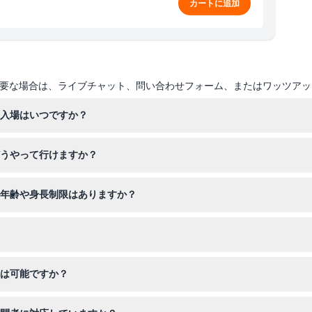
カートに追加
要な場合は、ライブチャット、問い合わせフォーム、またはワッツアッ
終入場はいつですか？
時から午後6時まで、金曜と土曜は午前10時から午後8時までで、最終入
どうやって行けますか？
6番街と7番街の間の西45丁目160番地に位置しており、タイムズスクエ
は年齢や身長制限はありますか？
セスできます。
要で、ライドに参加するには身長が少なくとも101.6cm以上でなければ
アリングフライトシミュレーションライドへのアクセスが含まれており、
金は可能ですか？
できませんので、ご予約の日時に必ずご利用ください。