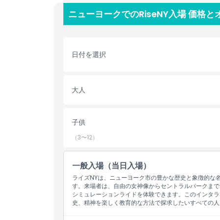
日の花火やタイムズスクエアのボールドロップといった
ニューヨークでのRiseNY入場 価格
列をスキップして入場でき、家族連れ、観光客、地元
クセスできます。アトラクションの見学には約60〜
です。
日付を選択
ハイライト
大人
含まれるもの
子供
子供／大人ポリシー
（3〜12）
除外事項
一般入場（当日入場）
ライズNYは、ニューヨーク市の豊かな歴史と象徴的な
営業時間
す。来場者は、自由の女神像からセントラルパークまで
シミュレーションライドを体験できます。このインタラ
史、精神を楽しく教育的な方法で探求したいすべての人
注意事項