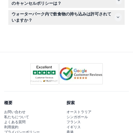
オルは持ち込み禁止ですが、パークでタオルとロッカーを
のキャンセルポリシーは？
レンタルできます。
48時間以上前のキャンセルは振込手数料または銀行手数
ウォーターパーク内で飲食物の持ち込みは許可されて
料を除き無料で、48時間以内のキャンセルは全額徴収さ
いますか？
れます。48時間前までの変更は追加料金なしで可能で
外部からの飲食物の持ち込みは禁止されていますが、園内
す。
ではおいしいスナックや冷たい飲み物、デザートを購入で
きます。
概要
探索
お問い合わせ
オーストラリア
私たちについて
シンガポール
よくある質問
フランス
利用規約
イギリス
プライバシーポリシー
香港