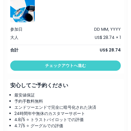
注意事項
参加日
DD MM, YYYY
場所
大人
US$ 28.74 × 1
引換方法
合計
US$ 28.74
キャンセルポリシー
チェックアウトへ進む
安心してご予約ください
最安値保証
予約手数料無料
エンドツーエンドで完全に暗号化された決済
24時間年中無休のカスタマーサポート
4.8/5 ⭐ トラストパイロットでの評価
4.7/5 ⭐ グーグルでの評価