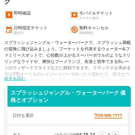
ク
即時確認
モバイルチケット
スマホで表示
日時指定チケット
無料キャンセル
選択日
48時間前
スプラッシュジャングル・ウォーターパークで、スプラッシュ満載
の冒険に飛び込みましょう。プーケットを代表するウォーター&フ
ァミリースポットで、心拍数が上がるスーパーボウルのようなスリ
リングなライドや、爽快なブーメランゴ、友達と競争できる6レー
ンのウィザードスライドなどに挑戦できます。リラックスを求める
方は335メートルのレイジーリバーでゆったり流れたり、巨大なウ
続きを読む
ェーブプールで穏やかな波を楽しんだりできます。小さなお子様
は、遊び心あふれるスライドやウォータースプレーがいっぱいのカ
スプラッシュジャングル・ウォーターパーク 価
ラフルなアクアプレイプールに大喜びします。インカの神秘やエキ
格とオプション
ゾチックなアジア、北ヨーロッパの氷の世界、アフリカの大平原ま
で、世界を旅するような6つのユニークなテーマゾーンを探検でき
ます。イグルーサウナで至福のひとときを味わったり、温泉プール
日付を選択
DD MM, YYYY
でくつろいだりすることも可能です。プライベートカバナを借りて
VIP気分で過ごすこともできます。安全は最優先で、各所に配置さ
れた監視員（ライフガード）が安心して楽しめる環境を提供しま
大人
US$ 31.76
US$ 28.74
-
1
+