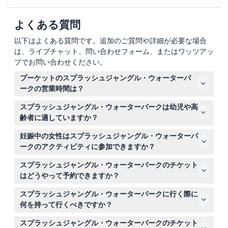
よくある質問
以下はよくある質問です。追加のご質問や詳細が必要な場合
は、ライブチャット、問い合わせフォーム、またはワッツアッ
プでお問い合わせください。
プーケットのスプラッシュジャングル・ウォーターパ
ークの営業時間は？
パークは毎日午前10時から午後5時45分まで営業してお
スプラッシュジャングル・ウォーターパークは幼児や高
り、最終チケット引換は午後4時です（変更の可能性があ
齢者に適していますか？
りますので、ご予約時にご確認ください）。
はい、公園には5～11歳の子供向けのアクアプレイプール
妊娠中の女性はスプラッシュジャングル・ウォーターパ
などの専用エリアがあり、4歳未満の子供と65歳以上の高
ークのアクティビティに参加できますか？
齢者は入場無料で、家族みんなで楽しめます。
いいえ、安全上の理由から、妊娠中の女性や感染症のある
スプラッシュジャングル・ウォーターパークのチケット
方はウォーターアクティビティへの参加はできません。
はどうやって予約できますか？
このウェブサイトでオンラインで簡単にチケットを予約で
スプラッシュジャングル・ウォーターパークに行く際に
き、即時確認とスムーズな入場が可能です。
何を持って行くべきですか？
水着、日焼け止め、着替えを持参してください。個人のタ
スプラッシュジャングル・ウォーターパークのチケット