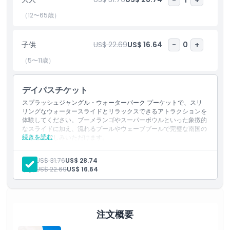
す。園内の各種スタンドで美味しい軽食や冷たいドリンクを楽し
め、キャッシュレス決済システムでスムーズにお支払いできます。
（12〜65歳）
家族や友人と訪れても、にぎやかな一日を求める方にも、スプラッ
シュジャングルはスリル満点のライド、静かな癒し、南国の雰囲気
子供
US$ 22.69
US$ 16.64
-
0
+
を組み合わせた忘れられないプーケット体験を提供します。
（5〜11歳）
ハイライト
デイパスチケット
スプラッシュジャングル・ウォーターパーク プーケットで、スリ
含まれるもの
リングなウォータースライドとリラックスできるアトラクションを
体験してください。ブーメランゴやスーパーボウルといった象徴的
なスライドに加え、流れるプールやウェーブプールで完璧な南国の
続きを読む
一日をお楽しみいただけます。
子供／大人ポリシー
含まれないもの
送迎、ロッカー
大人:
US$ 31.76
US$ 28.74
個人的な費用
除外事項
子供:
US$ 22.69
US$ 16.64
含まれるもの
ウォーターパークへの終日入場が無制限で含まれます。
ロッカー（150 THB）とタオル（100 THB）は追加料金で利用
対象外
可能です。
注文概要
営業時間