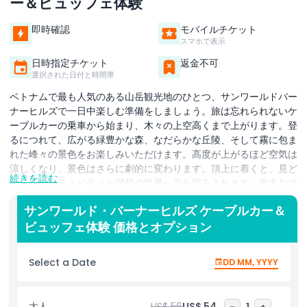
ー＆ビュッフェ体験
即時確認
モバイルチケット
スマホで表示
日時指定チケット
返金不可
選択された日付と時間帯
ベトナムで最も人気のある山岳観光地のひとつ、サンワールドバー
ナーヒルズで一日中楽しむ準備をしましょう。旅は忘れられないケ
ーブルカーの乗車から始まり、木々の上空高くまで上がります。登
るにつれて、広がる緑豊かな森、なだらかな丘陵、そして霧に包ま
れた峰々の景色をお楽しみいただけます。高度が上がるほど空気は
涼しくなり、景色はさらに劇的に変わります。頂上に着くと、見ど
続きを読む
ころやアクティビティが満載の世界へ足を踏み入れます。有名なゴ
ールデンブリッジを渡り、展望台から写真を撮り、中世のおとぎ話
サンワールド・バーナーヒルズ ケーブルカー＆
のような通りや建物が並ぶ魅力的なフレンチビレッジを散策しまし
ビュッフェ体験 価格とオプション
ょう。カラフルな庭園を歩き、気分転換に寺院やアミューズメント
ゾーンに立ち寄ることもできます。お腹が空いたら、人気のレスト
ランのひとつでビュッフェランチを楽しんでリフレッシュ。フォー
Select a Date
DD MM, YYYY
シーズンズのインターナショナル料理、リトルトーキョーの和風メ
ニュー、バラタやタイガのボリューム満点の味からお好みのものを
選べます。ランチの後も探索を続け、お土産を買い、山の絶景を満
大人
US$ 56
US$ 54
-
1
+