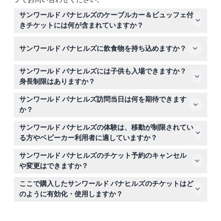
サンワールド バナヒルズのケーブルカー＆ビュッフェ付
きチケットには何が含まれていますか？
チケットには、有効化から連続3日間のケーブルカー乗り
サンワールド バナヒルズに飲食物を持ち込めますか？
放題、選択した日にフォーシーズンズビュッフェでの2時
間のビュッフェ利用、そしてゴールデンブリッジ、ル ジ
いいえ、場内への持ち込み飲食物は禁止されていますの
ャルダン ダムール庭園、ルナキャッスル、ヘリオス寺院
サンワールド バナヒルズには子供も入場できますか？
で、園内のビュッフェや飲食施設をご利用ください。
などのアトラクションへの入場が含まれています。
身長制限はありますか？
身長99cm未満の子供は無料で入場でき、140cm以上は
サンワールド バナヒルズ訪問当日は何を期待できます
大人料金となります。予約前にお子様の身長をご確認の
か？
上、計画を立ててください。
絶景の山々を望むケーブルカー乗車、有名なゴールデンブ
サンワールド バナヒルズの体験は、移動が制限されてい
リッジの訪問、フレンチビレッジや庭園の散策、営業中の
る方やベビーカー利用者に適していますか？
10:30～15:00（閉園の60分前最終入場、変更の場合あり）
アトラクションはベビーカーや車椅子でのアクセスができ
のフォーシーズンズレストランでのビュッフェランチをお
サンワールド バナヒルズのチケット予約のキャンセル
ないため、移動に制限がある方には適さない可能性があり
楽しみいただけます（予約時にご確認ください）。
や変更はできますか？
ます。
申し訳ありませんが、一度予約が完了するとキャンセル、
ここで購入したサンワールド バナヒルズのチケットはど
返金、変更はできませんので、ご購入前に十分ご確認くだ
のように有効化・使用しますか？
さい。
到着時に顔認証（Face ID）を完了して3日間パスを有効
化すると、ケーブルカーやチケットに含まれるアトラクシ