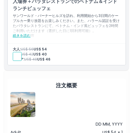
入場券＋バラタレストランでのベトナム＆インド
キャンセルポリシー
ランチビュッフェ
サンワールド・バーナーヒルズを訪れ、利用開始から3日間のケー
ブルカー乗り放題をお楽しみください。また、ハラール認証を受け
たバラタレストランにて、ベトナム・インド風ビュッフェを2時間
ご利用いただけます（選択した日に1回利用可能）。
続きを読む
含まれる内容
バラタレストランでの2時間ビュッフェディナー（ベトナム・
インドビュッフェ、ハラール認証）、選択した日に一回利用可
大人:
US$ 56
US$ 54
能：
メニュー
子供:
US$ 42
US$ 40
利用開始から連続3日間、ケーブルカー乗り放題（チケットの
シニア:
US$ 48
US$ 46
印字された有効期間内）
注文概要
DD MM, YYYY
Adult
US$ 54 × 1