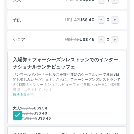
喫してから下山しましょう。
ハイライト
子供
US$ 42
US$ 40
-
0
+
含まれるもの
シニア
US$ 48
US$ 46
-
0
+
子供／大人ポリシー
入場券＋フォーシーズンレストランでのインター
ナショナルランチビュッフェ
除外事項
サンワールドバーナーヒルズを乗り放題のケーブルカーで連続3日
間お楽しみいただけます。さらに、フォーシーズンズレストランで
の2時間のインターナショナルビュッフェ（選択された日に1回利用
営業時間
可能）も含まれています。
続きを読む
含まれる内容
選択した日にフォーシーズンズレストランでの2時間ビュッフ
注意事項
ェディナー（一回限りの利用）：
メニュー
大人:
US$ 56
US$ 54
チケット有効期間内で有効化から連続3日間、ケーブルカー乗
子供:
US$ 42
US$ 40
り放題
シニア:
US$ 48
US$ 46
場所