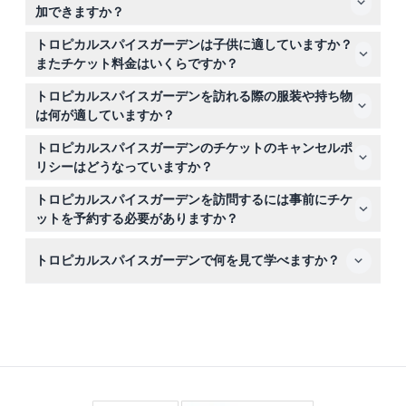
時から午後6時まで、月曜日から木曜日は午前9時から午
加できますか？
後4時30分まで営業しています。最終入場は閉園の1時間
はい、ガイド付き散策は土曜日と日曜日の午前9時、午前
前です（変更の可能性がありますので、予約時にご確認く
トロピカルスパイスガーデンは子供に適していますか？
11時、午後1時30分に利用可能です。予約手続き中にこの
ださい）。
またチケット料金はいくらですか？
ウェブサイト上でツアーを選択し予約できます。
5歳未満の子供は無料で、5歳から12歳までは子供料金、13
トロピカルスパイスガーデンを訪れる際の服装や持ち物
歳から99歳までは大人料金が適用されます。予約時に正
は何が適していますか？
しいチケットをオンラインで購入できます。
一部で不整地や坂道があるため、快適な歩きやすい靴を履
トロピカルスパイスガーデンのチケットのキャンセルポ
くことをお勧めします。また、園内のインターネット環境
リシーはどうなっていますか？
が限定的なため、オフラインで利用できる音声ガイドを事
チケットは返金不可でキャンセルできませんので、予約前
前にダウンロードすることを検討してください。
トロピカルスパイスガーデンを訪問するには事前にチケ
に計画が確定していることをご確認ください。チケットは
ットを予約する必要がありますか？
予約時に選択した日時にのみ有効です。
はい、入場確保のために訪問前にこのウェブサイトでチケ
トロピカルスパイスガーデンで何を見て学べますか？
ットをオンライン予約するのが最適です。予約手続き中に
空き状況を確認できます。
500種以上の熱帯植物とスパイスを探索し、ペナンのスパ
イス交易の歴史を学び、景観の美しいトレイルを楽しめま
す。音声ガイドを利用するか、知識豊富な専門家のガイド
ツアーに参加することも可能です。