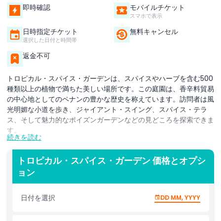
即時確認
モバイルチケット
スマホで表示
日時指定チケット
無料キャンセル
選択した日付と時間帯
返金不可
トロピカル・スパイス・ガーデンは、スパイスやハーブを含む500
種類以上の植物で満ちた美しい場所です。この庭園は、香辛料貿易
の中心地としてのペナンの豊かな歴史を称えています。訪問者は風
光明媚な小道を歩き、ジャイアント・スイング、スパイス・テラ
ス、そして魅力的なポイズンガーデンなどの見どころを探索できま
す。
続きを読む
セルフガイドのオーディオツアーを選ぶことも、植物やその利用法
について興味深い話を共有してくれる専門家によるガイドツアーに
トロピカル・スパイス・ガーデン 価格とオプシ
参加することもできます。散策中は自然の香りや景色、音を楽し
ョン
み、まさに五感で味わう体験ができます。
日付を選択
DD MM, YYYY
自然愛好家、歴史愛好家、あるいは単に静かなひとときを求めてい
る方にとっても、トロピカル・スパイス・ガーデンはペナンで必訪
のスポットです。リラックスしたり写真を撮ったり、スパイスや植