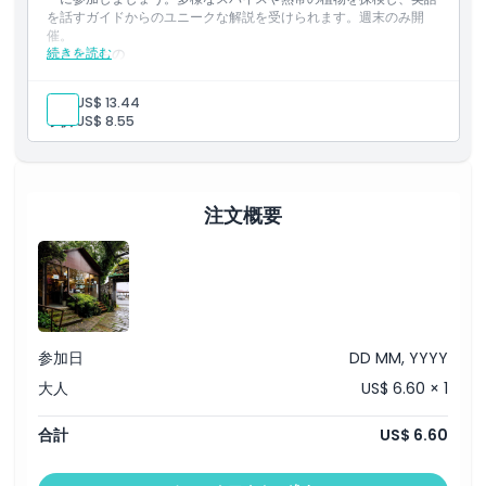
を話すガイドからのユニークな解説を受けられます。週末のみ開
催。
行き方
続きを読む
含まれるもの
トロピカル・スパイス・ガーデン（ペナン）への入場。
英語で案内するスパイスの専門家によるガイドツアー。
服装規定
大人:
US$ 13.44
土曜日と日曜日のみ利用可能。
子供:
US$ 8.55
キャンセルポリシー
注文概要
参加日
DD MM, YYYY
大人
US$ 6.60 × 1
合計
US$ 6.60