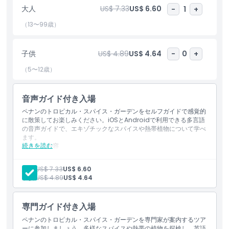
大人
US$ 7.33
US$ 6.60
-
1
+
物の不思議について学んだりするのに最適な場所です。
（13〜99歳）
ハイライト
子供
US$ 4.89
US$ 4.64
-
0
+
（5〜12歳）
含まれるもの
音声ガイド付き入場
子供／大人ポリシー
ペナンのトロピカル・スパイス・ガーデンをセルフガイドで感覚的
に散策してお楽しみください。iOSとAndroidで利用できる多言語
の音声ガイドで、エキゾチックなスパイスや熱帯植物について学べ
除外事項
ます。
続きを読む
含まれる内容
トロピカルスパイスガーデン（ペナン）への入場。
営業時間
香辛料や熱帯植物の間を巡るセルフガイドによる感覚散策。
大人:
US$ 7.33
US$ 6.60
Smart Guideアプリ（iOS と Android）経由の多言語オーデ
子供:
US$ 4.89
US$ 4.64
ィオガイドを含みます。
注意事項
専門ガイド付き入場
場所
ペナンのトロピカル・スパイス・ガーデンを専門家が案内するツア
ーに参加しましょう。多様なスパイスや熱帯の植物を探検し、英語