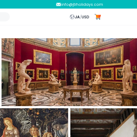
info@jtrholidays.com
JA
/
USD