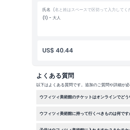
含まれるもの
ウフィツィ美術館の入場優先チケット
氏名
(名と姓はスペースで区切って入力してく
フレンドリーなスタッフとの待ち合わせと簡単なチ
場所
(1) - 大人
予約手数料
営業時間
火曜日〜日曜日: 09:00-18:30
行き方
最終入場: 17:30
営業時間や休館日は変更される場合があります。ご
引換方法
US$ 40.44
キャンセルポリシー
よくある質問
以下はよくある質問です。追加のご質問や詳細が必
ウフィツィ美術館のチケットはオンラインでどう
このウェブサイトでウフィツィ美術館のチケット
ウフィツィ美術館に持って行くべきものは何です
チケットの確認書、有効な身分証明書、歩きやす