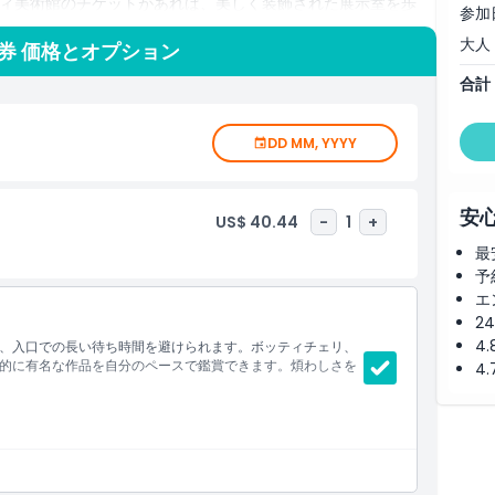
ィ美術館のチケットがあれば、美しく装飾された展示室を歩
参加
マヴェーラ』といった象徴的な絵画を鑑賞できます。ウフィツ
大人
伝える芸術的な宝物で満ちています。
券 価格とオプション
合計
てスムーズに入館できます。これにより、行列で時間を無駄に
ェの他の重要なランドマークの近くにあり、見学後に市内をさ
DD MM, YYYY
世界へのアクセスを提供します。ルネサンス美術に情熱を注い
したい方も、ウフィツィ美術館の訪問は忘れられない体験とな
安
US$ 40.44
-
1
+
最
予
エ
2
4
、入口での長い待ち時間を避けられます。ボッティチェリ、
的に有名な作品を自分のペースで鑑賞できます。煩わしさを
4