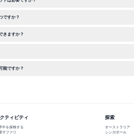
ットは必要ですか？
が、0～5歳の子供は無料で、予約も不要です。
つですか？
後6時30分まで開館しており、最終入場は午後5時30分です（変更さ
できますか？
、予約前に計画を確実にしてください。
ますので、ご来館前にご準備ください。
可能ですか？
前にその点をご承知おきください。
クティビティ
探索
界中を探検する
オーストラリア
漠サファリ
シンガポール