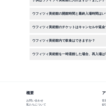
子供はウフィツィ美術館に入れますか？またチケ
6歳以上の子供は大人料金のチケットが必要です
ウフィツィ美術館の開館時間と最終入場時間はい
美術館は火曜日から日曜日の午前8時15分から午
ウフィツィ美術館のチケットはキャンセルや返金
い）。
チケットは返金不可でキャンセルできませんので
ウフィツィ美術館内で飲食はできますか？
館内への外部の飲食物の持ち込みは禁止されてい
ウフィツィ美術館を一時退館した場合、再入場は
一度館外に出ると再入場はできませんので、入館
概要
ア
お問い合わせ
世
私たちについて
砂