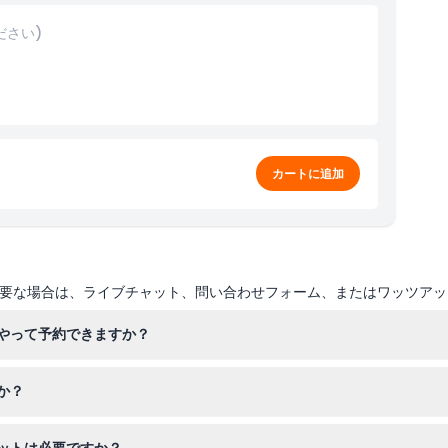
ださい)
ケット引き換えサービス
来館前に最新情報をご確認ください
カートに追加
要な場合は、ライブチャット、問い合わせフォーム、またはワッツアッ
やって予約できますか？
を直接予約でき、お好きな日付と時間を選んで待ち時間を省き、入場を
か？
い靴を持参してください。フラッシュや三脚を使用しなければ写真撮影