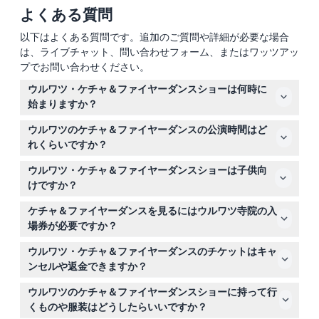
よくある質問
以下はよくある質問です。追加のご質問や詳細が必要な場合
は、ライブチャット、問い合わせフォーム、またはワッツアッ
プでお問い合わせください。
ウルワツ・ケチャ＆ファイヤーダンスショーは何時に
始まりますか？
ショーは毎日2回公演があり、午後6時と午後7時に始まり
ウルワツのケチャ＆ファイヤーダンスの公演時間はど
ます。良い席を確保するために少なくとも30分前にはお
れくらいですか？
越しください（変更される場合がありますので、予約時に
各公演は約45〜60分続き、魅惑的なダンスと夕日をゆっ
ご確認ください）。
ウルワツ・ケチャ＆ファイヤーダンスショーは子供向
くりお楽しみいただけます。
けですか？
はい、2歳から8歳の子供が参加でき、9歳から99歳の大
ケチャ＆ファイヤーダンスを見るにはウルワツ寺院の入
人もこの文化体験を楽しめます。
場券が必要ですか？
公演チケットはウルワツ寺院の入場券とは別で、寺院を訪
ウルワツ・ケチャ＆ファイヤーダンスのチケットはキャ
れたい場合は入場券を別途購入する必要があります。
ンセルや返金できますか？
申し訳ありませんが、すべての予約は返金不可で、キャン
ウルワツのケチャ＆ファイヤーダンスショーに持って行
セルはできません。
くものや服装はどうしたらいいですか？