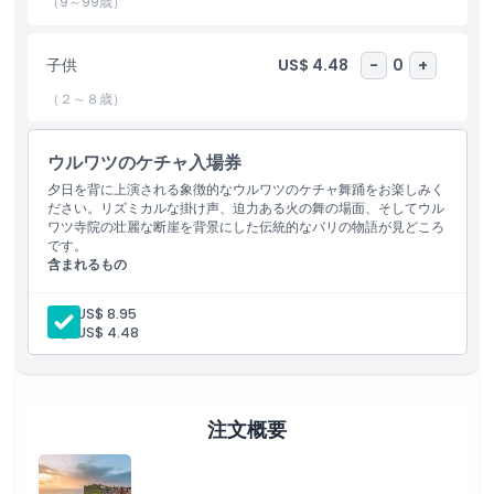
（9～99歳）
含まれるもの
子供
US$ 4.48
-
0
+
（２～８歳）
子供／大人ポリシー
ウルワツのケチャ入場券
除外事項
夕日を背に上演される象徴的なウルワツのケチャ舞踊をお楽しみく
ださい。リズミカルな掛け声、迫力ある火の舞の場面、そしてウル
ワツ寺院の壮麗な断崖を背景にした伝統的なバリの物語が見どころ
営業時間
です。
含まれるもの
ケチャ火の舞踊ショー入場券
注意事項
大人:
US$ 8.95
子供:
US$ 4.48
場所
キャンセルポリシー
注文概要