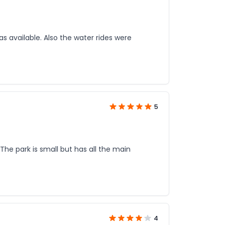
 available. Also the water rides were
5
The park is small but has all the main
4