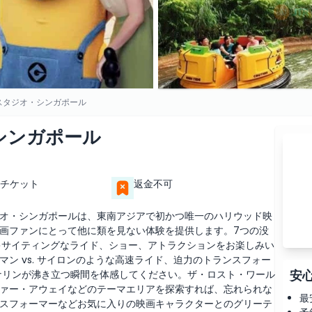
スタジオ・シンガポール
シンガポール
チケット
返金不可
オ・シンガポールは、東南アジアで初かつ唯一のハリウッド映
画ファンにとって他に類を見ない体験を提供します。7つの没
キサイティングなライド、ショー、アトラクションをお楽しみい
ン vs. サイロンのような高速ライド、迫力のトランスフォー
安
ナリンが沸き立つ瞬間を体感してください。ザ・ロスト・ワール
ァー・アウェイなどのテーマエリアを探索すれば、忘れられな
最
スフォーマーなどお気に入りの映画キャラクターとのグリーテ