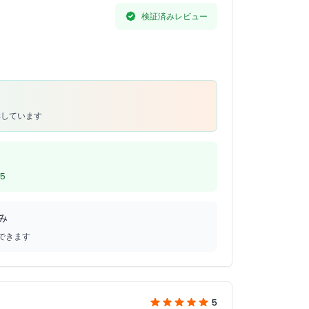
検証済みレビュー
奨しています
5
み
できます
5