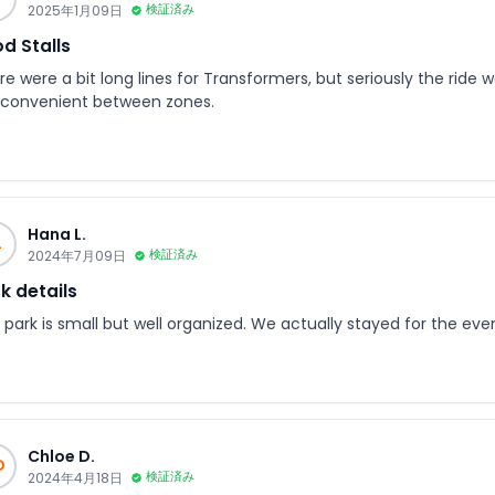
2025年1月09日
検証済み
d Stalls
e were a bit long lines for Transformers, but seriously the ride 
 convenient between zones.
Hana L.
L
2024年7月09日
検証済み
k details
 park is small but well organized. We actually stayed for the eve
Chloe D.
D
2024年4月18日
検証済み