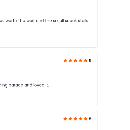
was worth the wait and the small snack stalls
5
ning parade and loved it.
5