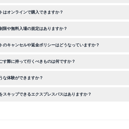
毎日午前10時から午後6時まで営業しており、最終入場は閉園時間頃で
トはオンラインで購入できますか？
とをおすすめします。
オ・シンガポールのチケットを便利にオンライン予約でき、長い列を避
制限や無料入場の規定はありますか？
シンガポールに無料で入場できるため、家族連れに最適な場所です。ほ
トのキャンセルや返金ポリシーはどうなっていますか？
ラクションもあります。
トは予約後のキャンセルや返金はできません。購入した日付にのみ有効
ごす際に持って行くべきものは何ですか？
めの水筒を持参してください。また、シンガポールの熱帯気候は予測が
うな体験ができますか？
を基にした28のエキサイティングな乗り物やライブショーを楽しめま
をスキップできるエクスプレスパスはありますか？
ジック・ポーション・スピン』、『キャノピー・フライヤー』、および
います。予約時に詳細を確認して、プランに合うかどうかご確認くださ