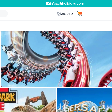
info@jtrholidays.com
JA
/
USD