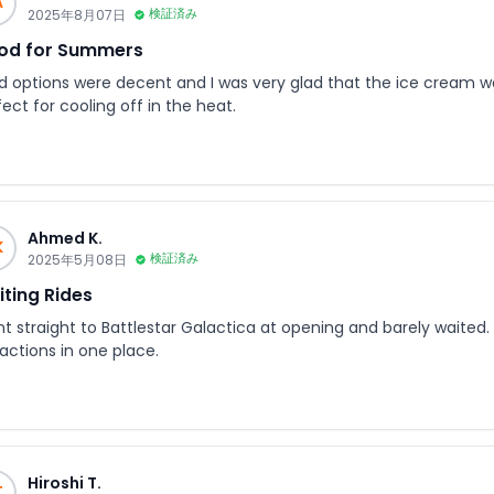
A
2025年8月07日
検証済み
od for Summers
d options were decent and I was very glad that the ice cream was
ect for cooling off in the heat.
Ahmed K.
K
2025年5月08日
検証済み
iting Rides
t straight to Battlestar Galactica at opening and barely waited. 
actions in one place.
Hiroshi T.
T