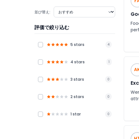
F
並び替え:
Go
Foo
評価で絞り込む
perf
5 stars
4
4 stars
1
A
3 stars
0
Exc
Wen
2 stars
0
attr
1 star
0
H