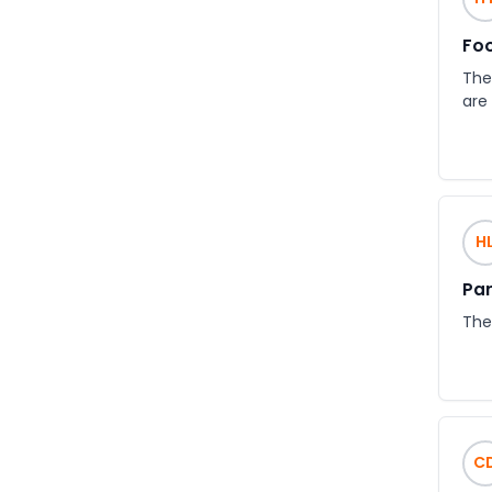
Foo
Ther
are
H
Par
The
C