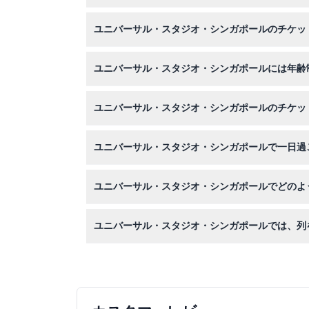
ユニバーサル・スタジオ・シンガポールは通常、
ユニバーサル・スタジオ・シンガポールのチケッ
め、オンライン予約時に最新の時間を確認するこ
はい、このウェブサイトでユニバーサル・スタジ
ユニバーサル・スタジオ・シンガポールには年齢
0歳から3歳の子供はユニバーサル・スタジオ・
ユニバーサル・スタジオ・シンガポールのチケッ
が、安全上の理由から身長や年齢制限のあるアト
ユニバーサル・スタジオ・シンガポールのチケッ
ユニバーサル・スタジオ・シンガポールで一日過
い。
歩きやすい靴、日焼け止め、そして水分補給のた
ユニバーサル・スタジオ・シンガポールでどのよ
良いでしょう。
7つのテーマゾーンで、人気の映画やテレビ番組
ユニバーサル・スタジオ・シンガポールでは、列
を撮ることもできます。
はい、エクスプレスパスは利用可能ですが、『マ
ど人気のあるいくつかの乗り物は対象外となって