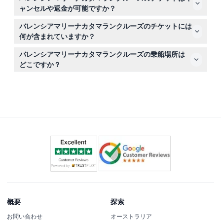
入ることができません。クルーズは家族向けで、あらゆる
ャンセルや返金が可能ですか？
年齢の方に快適な座席をご用意しています。
チケットは返金不可でキャンセルもできません。ご予約前
バレンシアマリーナカタマランクルーズのチケットには
にご予定が確定していることをご確認ください。
何が含まれていますか？
チケットにはカタマランクルーズ、ウェルカムドリンク1
バレンシアマリーナカタマランクルーズの乗船場所は
杯、乗務員のサービス、燃料が含まれます。その他の飲み
どこですか？
物や食べ物、チップは含まれていません。
乗船はバレンシアマリーナのティングラド第2番で、クロ
ックビルディングの近くです。集合場所を確認し、出発予
定時刻の約15分前にお越しください。
概要
探索
お問い合わせ
オーストラリア