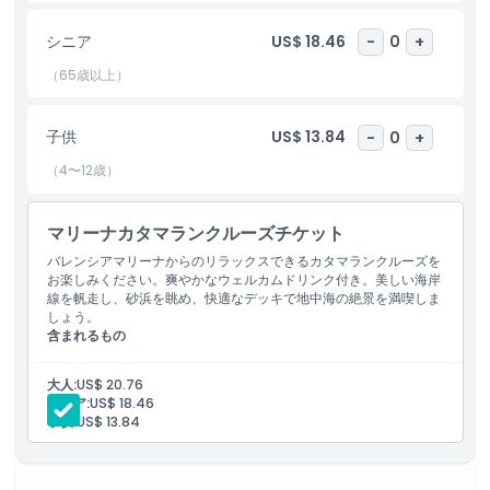
った体験です。
シニア
US$ 18.46
-
0
+
ハイライト
（65歳以上）
含まれるもの
子供
US$ 13.84
-
0
+
（4〜12歳）
除外事項
マリーナカタマランクルーズチケット
営業時間
バレンシアマリーナからのリラックスできるカタマランクルーズを
お楽しみください。爽やかなウェルカムドリンク付き。美しい海岸
線を帆走し、砂浜を眺め、快適なデッキで地中海の絶景を満喫しま
注意事項
しょう。
含まれるもの
ドリンク1杯
場所
カタマランクルーズ
大人:
US$ 20.76
乗組員と燃料
シニア:
US$ 18.46
子供:
US$ 13.84
服装規定