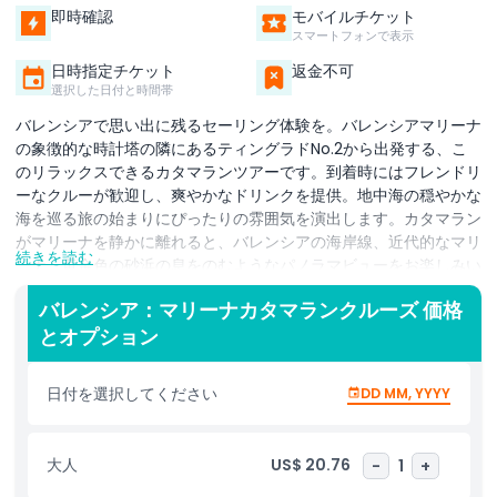
即時確認
モバイルチケット
スマートフォンで表示
日時指定チケット
返金不可
選択した日付と時間帯
バレンシアで思い出に残るセーリング体験を。バレンシアマリーナ
の象徴的な時計塔の隣にあるティングラドNo.2から出発する、こ
のリラックスできるカタマランツアーです。到着時にはフレンドリ
ーなクルーが歓迎し、爽やかなドリンクを提供。地中海の穏やかな
海を巡る旅の始まりにぴったりの雰囲気を演出します。カタマラン
がマリーナを静かに離れると、バレンシアの海岸線、近代的なマリ
続きを読む
ーナ、黄金色の砂浜の息をのむようなパノラマビューをお楽しみい
ただけます。この体験は、スペインの最も美しい海岸地帯のひとつ
バレンシア：マリーナカタマランクルーズ 価格
をゆったりと探索したい旅行者に最適です。最大限の快適さを追求
とオプション
したカタマランは、太陽の下でくつろげる広々としたオープンデッ
キと、食事や暑さを避けるための居心地の良い閉鎖空間を備えてい
ます。清潔なトイレや快適な座席などの船内設備も整っており、家
日付を選択してください
DD MM, YYYY
族連れ、カップル、一人旅の方にもストレスフリーの旅を提供しま
す。静かな逃避、絶景の写真撮影、またはバレンシアを楽しむユニ
ークな方法をお求めの方に、このカタマランクルーズはリラクゼー
大人
US$ 20.76
-
1
+
ション、観光、そして忘れられない海の景色が理想的に組み合わさ