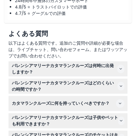
24時間年中無休のカスタマーサポート
4.8/5 ⭐ トラストパイロットでの評価
4.7/5 ⭐ グーグルでの評価
よくある質問
以下はよくある質問です。追加のご質問や詳細が必要な場合
は、ライブチャット、問い合わせフォーム、またはワッツアッ
プでお問い合わせください。
バレンシアマリーナカタマランクルーズは何時に出発
しますか？
クルーズの時間は季節や曜日によって異なります。例え
バレンシアマリーナカタマランクルーズはどのくらい
ば、ハイシーズンには特定の平日に13:00と18:30に運行さ
の時間ですか？
れます。正確な出発時間はこのウェブサイトのオンライン
クルーズの所要時間は約50分で、美しいバレンシアの海
予約時にご確認いただけます。バレンシアマリーナのティ
カタマランクルーズに何を持っていくべきですか？
岸線や素晴らしいマリーナとビーチの景色をゆったりお楽
ングラド第2番（変更の可能性あり）に出発の15分前まで
しみいただけます。
にお越しください。予約時に必ずご確認ください。
日焼け止めとサングラスを持参するとデッキで快適に過ご
バレンシアマリーナカタマランクルーズは子供やペット
せます。快適な服装と履物をおすすめしますが、船内には
も利用できますか？
座席と施設があります。
3歳未満の子供は無料で参加可能ですが、ペットは船内に
バレンシアマリーナカタマランクルーズのチケットはキ