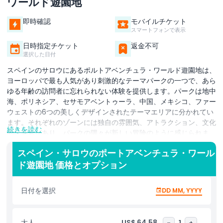
ワールド遊園地
即時確認
モバイルチケット
スマートフォンで表示
日時指定チケット
返金不可
選択した日付
スペインのサロウにあるポルトアベンチュラ・ワールド遊園地は、
ヨーロッパで最も人気があり刺激的なテーマパークの一つで、あら
ゆる年齢の訪問者に忘れられない体験を提供します。パークは地中
海、ポリネシア、セサモアベントゥーラ、中国、メキシコ、ファー
ウェストの6つの美しくデザインされたテーマエリアに分かれてい
ます。それぞれのゾーンには独自の雰囲気、アトラクション、文化
続きを読む
的な要素があり、パークの隅々が新しい冒険のように感じられま
す。高速ローラーコースターやスリリングなライドから、小さな子
スペイン・サロウのポートアベンチュラ・ワール
供にぴったりの優しいアトラクションまで、ポルトアベンチュラに
ド遊園地 価格とオプション
は誰もが楽しめるものがあります。家族連れはセサモアベントゥー
ラの楽しいライドやライブショーを楽しめ、スリルを求める人は中
国やファーウェストエリアのアドレナリンが湧き上がるコースター
日付を選択
DD MM, YYYY
を体験できます。ライドのほかに、エンターテインメントショー、
賑やかなパレード、テーマレストラン、そして年間を通じたさまざ
まな季節イベントもあります。訪問者は美味しい食事を楽しみ、お
大人
US$ 64.58
-
1
+