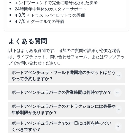
エンドツーエンドで完全に暗号化された決済
24時間年中無休のカスタマーサポート
4.8/5 ⭐ トラストパイロットでの評価
4.7/5 ⭐ グーグルでの評価
よくある質問
以下はよくある質問です。追加のご質問や詳細が必要な場合
は、ライブチャット、問い合わせフォーム、またはワッツアッ
プでお問い合わせください。
ポートアベンチュラ・ワールド遊園地のチケットはどう
やって予約しますか？
このウェブサイトで簡単にオンラインでチケットを予約で
ポートアベンチュラパークの営業時間は何時ですか？
きます。ご希望の日付を選択し、予約手続き中に空き状況
を確認してスムーズに予約してください。
ポートアベンチュラパークは平日は通常10:00から18:00ま
ポートアベンチュラパークのアトラクションには身長や
で、週末は10:00から20:00まで営業していますが、季節
年齢制限がありますか？
によって異なるため、訪問前に公式ウェブサイトで最新の
はい、一部のアトラクションには身長制限があり、最低
スケジュールをご確認ください（変更される場合がありま
ポートアベンチュラパークでの一日には何を持ってい
1.20メートルから1.40メートル、最大1.95メートルです。
すので、予約時に必ずご確認ください）。
くべきですか？