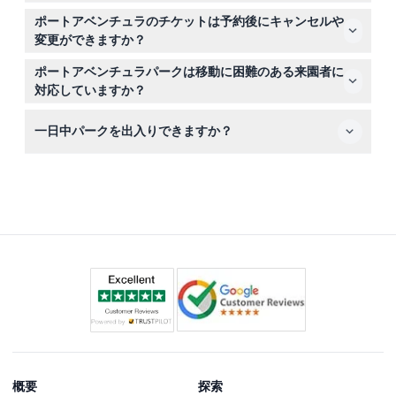
0〜3歳の子供は無料ですが、11歳以上は大人料金が適用さ
たくさん歩くことやアトラクションを楽しむために快適な
れます。
ポートアベンチュラのチケットは予約後にキャンセルや
服装と靴を持参してください。日焼け止め、再利用可能な
変更ができますか？
水筒、そして素早い入場のためのデジタルチケットを忘れ
チケットは返金不可でキャンセルできません。ただし、フ
ないでください。
ポートアベンチュラパークは移動に困難のある来園者に
レキシブルチケットの場合は同じシーズン内であれば変更
対応していますか？
が可能です。
はい、パークは車椅子対応で、誰もが快適に体験を楽しめ
一日中パークを出入りできますか？
るようになっています。
一度パークを出ると再入場はできませんので、一日を最大
限に楽しむために計画的にご訪問ください。
概要
探索