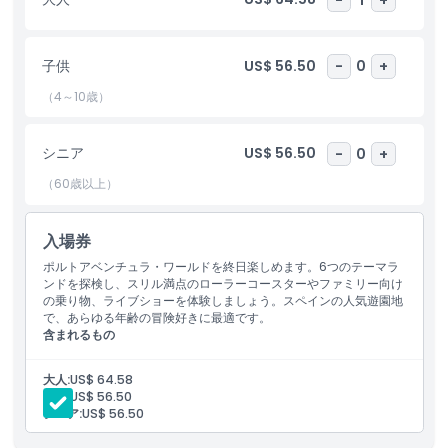
土産を購入し、インタラクティブな体験に参加してより特別な訪問
にすることができます。家族や友人と一緒でも、冒険を求めていて
も、ポルトアベンチュラ・ワールドは楽しく刺激的で忘れられない
子供
US$ 56.50
-
0
+
思い出に満ちた一日を約束します。
（4～10歳）
ハイライト
シニア
US$ 56.50
-
0
+
含まれるもの
（60歳以上）
子供／大人ポリシー
入場券
ポルトアベンチュラ・ワールドを終日楽しめます。6つのテーマラ
ンドを探検し、スリル満点のローラーコースターやファミリー向け
除外事項
の乗り物、ライブショーを体験しましょう。スペインの人気遊園地
で、あらゆる年齢の冒険好きに最適です。
含まれるもの
営業時間
ポルトアベンチュラ・パーク 優先入場チケット（1日アクセ
ス）
大人:
US$ 64.58
入場内容：ショーへのアクセス
子供:
US$ 56.50
注意事項
シニア:
US$ 56.50