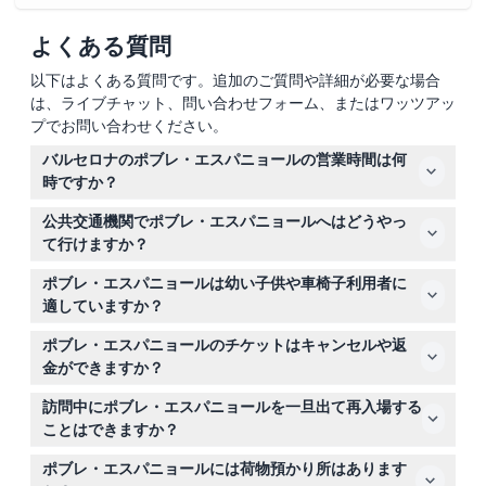
引換方法
よくある質問
以下はよくある質問です。追加のご質問や詳細が必要な場合
キャンセルポリシー
は、ライブチャット、問い合わせフォーム、またはワッツアッ
プでお問い合わせください。
バルセロナのポブレ・エスパニョールの営業時間は何
時ですか？
ポブレ・エスパニョールは月曜日は午前10時から午後8時
公共交通機関でポブレ・エスパニョールへはどうやっ
まで、火曜日から日曜日は午前10時から深夜12時まで営業
て行けますか？
しています（変更される場合がありますので、予約時にご
メトロのエスパーニャ駅（L1線およびL3線）、バス13、
確認ください）。
ポブレ・エスパニョールは幼い子供や車椅子利用者に
23、150番、またはホップオン・ホップオフ・バルセロナ
適していますか？
バスでポブレ・エスパニョールへ行くことができます。オ
はい！0歳から3歳の子供は無料で入場でき、0歳から12歳
ンラインでチケットを予約するときにすべての行き方や交
ポブレ・エスパニョールのチケットはキャンセルや返
の子供は有料の大人の同伴が必要です。車椅子利用者は無
通手段を簡単に確認できます。
金ができますか？
料で入場できるため、誰でも訪問しやすくなっています。
ポブレ・エスパニョールのチケットは返金不可でキャンセ
訪問中にポブレ・エスパニョールを一旦出て再入場する
ルもできませんので、予約前に予定をよくご確認くださ
ことはできますか？
い。
一度会場を出ると再入場はできませんので、一回の訪問で
ポブレ・エスパニョールには荷物預かり所はあります
見たいところをすべて計画してください。