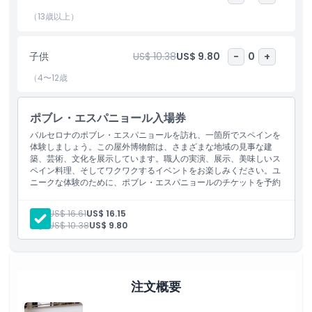
く過ごせる場所です。
（13歳以上）
Poble Espanyolを訪れる際にはスペイン料理の味わいを試すこと
が欠かせません。敷地内にはおいしい郷土料理を提供するレストラ
子供
US$ 10.38
US$ 9.80
-
0
+
ンやカフェがあり、魅力的な雰囲気の中でタパスやパエリア、その
（4〜12歳
他の伝統的な味を楽しめます。
この観光地は活気あるイベントでも有名です。年中を通してPoble
ポブレ・エスパニョール入場券
Espanyolでは音楽コンサートや文化的な祭り、特別な催しが開催
バルセロナのポブレ・エスパニョールを訪れ、一箇所でスペインを
されます。スペインの祭りの雰囲気を体験したいなら、ここは最適
体験しましょう。この屋外博物館は、さまざまな地域の見事な建
の場所です。
築、芸術、文化を展示しています。職人の実演、展示、美味しいス
ペイン料理、そしてワクワクするイベントをお楽しみください。ユ
Poble Espanyolは毎日開館しており、観光客が訪問を計画しやす
ニークな体験のために、ポブレ・エスパニョールのチケットを予約
くなっています。マジック・ファウンテンやカタルーニャ国立美術
しましょう！
館など、バルセロナの他の人気スポットにも近接しています。
大人:
US$ 16.61
US$ 16.15
子供:
US$ 10.38
US$ 9.80
Poble Espanyolのチケットをオンラインで予約すれば時間を節約
でき、スムーズな訪問が保証されます。歴史や芸術が好きな方も、
ただユニークな体験を求める方も、バルセロナのPoble Espanyol
は必見のスポットです。
注文概要