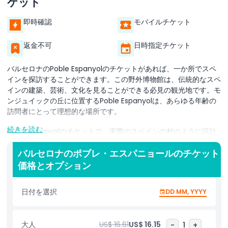
ケット
即時確認
モバイルチケット
返金不可
日時指定チケット
バルセロナのPoble Espanyolのチケットがあれば、一か所でスペ
インを探訪することができます。この野外博物館は、伝統的なスペ
インの建築、芸術、文化を見ることができる必見の観光地です。モ
ンジュイックの丘に位置するPoble Espanyolは、あらゆる年齢の
訪問者にとって理想的な場所です。
続きを読む
Poble Espanyolのチケットで、実際のスペインの村のように設計
された通りを歩き回れます。各エリアはスペインの異なる地域を表
しており、それぞれの独特な様式を披露しています。アンダルシア
バルセロナのポブレ・エスパニョールのチケット
の中庭から中世のカタルーニャの建物まで、どの角にも美しい見ど
価格とオプション
ころがあります。
日付を選択
DD MM, YYYY
体験は建築を超えます。Poble Espanyolには職人が手作りの工芸
品を制作する様子を見られる多くの工房があります。著名なスペイ
ン人アーティストの作品を紹介する美術展を訪れることもできま
大人
US$ 16.61
US$ 16.15
-
1
+
す。子ども向けの参加型アクティビティもあり、家族連れでも楽し