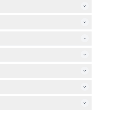
。最終入園は閉園1時間前までとなります（変更の
けの動物がいる家族向けの素晴らしいアトラクショ