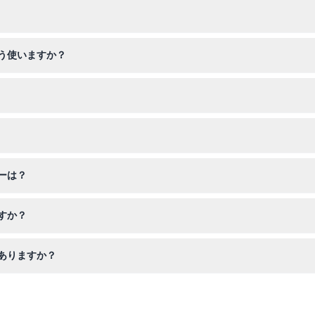
り、閉園時間は季節によって午後5時30分から午後8時まで変動します
う使いますか？
ォンのチケットを券売所で提示した後、改札に進んでください。
が、0歳から12歳の子供は有料の大人の同伴が必要です。多くの子供向
、ペットは動物園内に持ち込みできません。
ーは？
せんので、予約した日時にチケットを必ずご利用ください。
すか？
込めませんので、快適に訪問できるようご計画ください。
ありますか？
可能で、介助者は無料で入場できます。