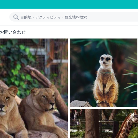
お問い合わせ