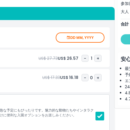
参加
大人
クティブ展示や環境に配慮したプログラム、遊び場、豊富な飲
息地を探索したり、ライブ展示に参加したりして、バルセロナ
合計
DD MM, YYYY
US$ 27.73
US$ 26.57
-
1
+
安
最
予
US$ 17.33
US$ 16.18
-
0
+
エ
2
4
4
急な予定にもぴったりです。魅力的な動物たちやインタラク
けに便利な入園オプションをお楽しみください。