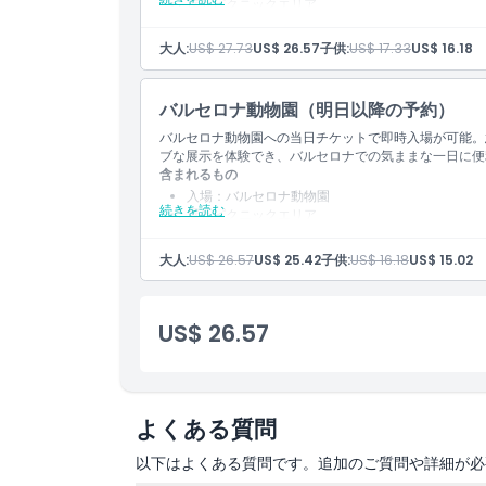
屋外ピクニックエリア
子供用遊び場エリア
英語、スペイン語、カタルーニャ語で利用可能なバ
キャンセルポリシー
大人:
US$ 27.73
US$ 26.57
子供:
US$ 17.33
US$ 16.18
背景情報、見どころ＆ゲーム付き）
バルセロナ動物園（明日以降の予約）
バルセロナ動物園への当日チケットで即時入場が可能。
ブな展示を体験でき、バルセロナでの気ままな一日に便
含まれるもの
入場：バルセロナ動物園
続きを読む
屋外ピクニックエリア
子供用遊び場
英語、スペイン語、カタルーニャ語で地図、動物情
大人:
US$ 26.57
US$ 25.42
子供:
US$ 16.18
US$ 15.02
ダウンロードしてください。
US$ 26.57
よくある質問
以下はよくある質問です。追加のご質問や詳細が必