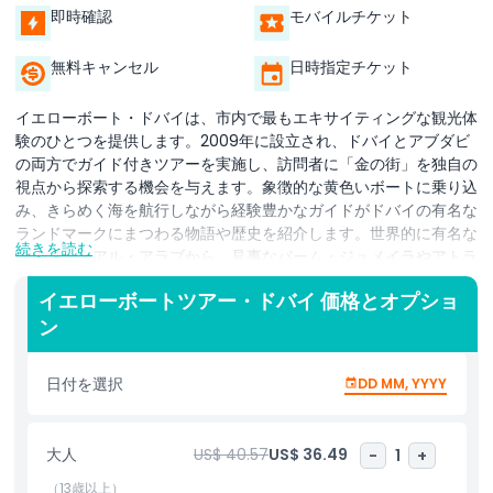
即時確認
モバイルチケット
無料キャンセル
日時指定チケット
イエローボート・ドバイは、市内で最もエキサイティングな観光体
験のひとつを提供します。2009年に設立され、ドバイとアブダビ
の両方でガイド付きツアーを実施し、訪問者に「金の街」を独自の
視点から探索する機会を与えます。象徴的な黄色いボートに乗り込
み、きらめく海を航行しながら経験豊かなガイドがドバイの有名な
ランドマークにまつわる物語や歴史を紹介します。世界的に有名な
続きを読む
ブルジュ・アル・アラブから、見事なパーム・ジュメイラやアトラ
ンティス・ザ・パームまで、どの景色も見どころです。ドバイ・マ
イエローボートツアー・ドバイ 価格とオプショ
リーナの印象的な建築を眺め、ボートが波を切って進むスリルを感
ン
じながら、冒険と観光が融合します。家族連れ、友人同士、または
一人旅の方に最適で、イエローボート・ドバイは忘れられない思い
出を約束します。ツアーはドバイ・マリーナから出発し、ドバイ・
日付を選択
DD MM, YYYY
マリーナ・モールの横や有名なジップラインの下を航行します。プ
ロのスタッフが快適さと安全を確保してくれるので、アドレナリン
と知識の両方を楽しめ、ドバイの壮観な海岸線の印象が深く残りま
大人
US$ 40.57
US$ 36.49
-
1
+
す。
（13歳以上）