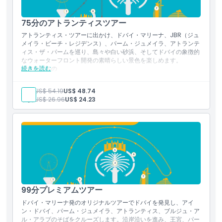
75分のアトランティスツアー
アトランティス・ツアーに出かけ、ドバイ・マリーナ、JBR（ジュ
メイラ・ビーチ・レジデンス）、パーム・ジュメイラ、アトランテ
ィス・ザ・パームを巡り、島々や白い砂浜、そしてドバイの象徴的
なウォーターフロント開発の素晴らしい景色を楽しめます。
続きを読む
含まれるもの
アラビア湾を巡るガイド付きアトランティス・ツアー
ドバイ・マリーナとJBR（ジュメイラ・ビーチ・レジデンス）
大人:
US$ 54.19
US$ 48.74
沿いを通る景観クルーズ
子供:
US$ 26.96
US$ 24.23
パーム・ジュメイラとアトランティス・ザ・パームの景色
島々、白い砂浜、建築のランドマークの眺め
99分プレミアムツアー
ドバイ・マリーナ発のオリジナルツアーでドバイを発見し、アイ
ン・ドバイ、パーム・ジュメイラ、アトランティス、ブルジュ・ア
ル・アラブのそばをクルーズします。沿岸沿いを進み、王宮、パー