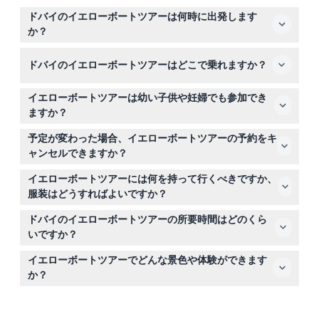
ドバイのイエローボートツアーは何時に出発します
か？
ツアーは毎日運行しており、午前9時から午後6時まで複
ドバイのイエローボートツアーはどこで乗れますか？
数の出発時間がありますが、正確な時間は変動する場合が
あります。ご予約の際にこちらで利用可能な出発時間をご
すべてのツアーはドバイマリーナウォークから出発し、ス
確認いただけます。
イエローボートツアーは幼い子供や妊婦でも参加でき
ピニーズスーパーマーケットの向かい側で、リーム・ア
ますか？
ル・バワディ・レストランの隣にあります。
安全上の理由から、5歳未満または体重15キログラム未満
予定が変わった場合、イエローボートツアーの予約をキ
の子供はボートに乗れません。また、妊婦の方もご乗船い
ャンセルできますか？
ただけません。
はい、ツアー開始の24時間前までであれば、元の支払い
イエローボートツアーには何を持って行くべきですか、
方法に返金されます。24時間未満のキャンセル、遅刻、
服装はどうすればよいですか？
無断キャンセルは全額料金がかかります（転送手数料が適
ボート乗船に適した快適な服装を着用し、日焼け止めとサ
用されます）。
ドバイのイエローボートツアーの所要時間はどのくら
ングラスをお忘れなく。安全装置は船上で提供され、無料
いですか？
の飲み物も含まれています。
ツアーの選択肢は、45分のアトランティスブラストツア
イエローボートツアーでどんな景色や体験ができます
ーから、バージュ・アル・アラブやパーム・ジュメイラな
か？
どの名所を巡る99分のプレミアムツアーまであります。
アトランティス・ザ・パーム、バージュ・アル・アラブ、
ドバイマリーナなどドバイの有名な名所をスピードボート