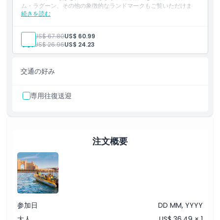
ム・ラグーン、その他の象徴的なランドマークもご覧いただけま
続きを読む
す。
含まれるもの
ドバイの海岸線を巡るガイド付きオリジナルツアー
大人:
US$ 67.80
US$ 60.99
ドバイ・マリーナからアイン・ドバイまでのクルーズ
子供:
US$ 26.96
US$ 24.23
パーム・ジュメイラ、アトランティス、ブルジュ・アル・アラ
ブの景観
象徴的な名所での写真撮影ストップ
交通の好み
王宮、パーム・ラグーン、海辺のアトラクションの眺め
専用往復送迎
注文概要
参加日
DD MM, YYYY
大人
US$ 36.49 × 1