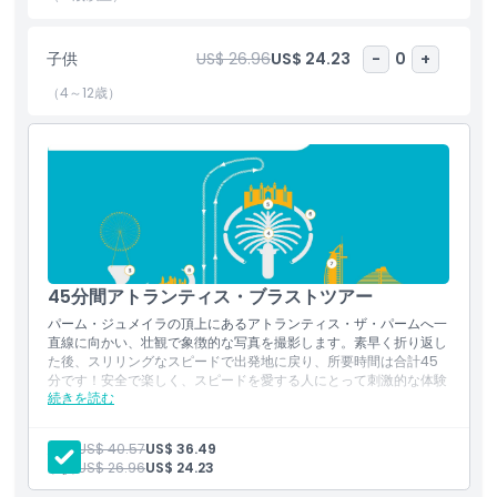
ハイライト
子供
US$ 26.96
US$ 24.23
-
0
+
（4～12歳）
含まれるもの
子供／大人ポリシー
対象外
45分間アトランティス・ブラストツアー
注意事項
パーム・ジュメイラの頂上にあるアトランティス・ザ・パームへ一
直線に向かい、壮観で象徴的な写真を撮影します。素早く折り返し
場所
た後、スリリングなスピードで出発地に戻り、所要時間は合計45
分です！安全で楽しく、スピードを愛する人にとって刺激的な体験
続きを読む
です。
含まれる内容
行き方
45分のスピードボートアドベンチャー
大人:
US$ 40.57
US$ 36.49
アトランティス・ザ・パームまでの高速ライド
子供:
US$ 26.96
US$ 24.23
アトランティス・ザ・パームでの象徴的な写真撮影の機会
キャンセルポリシー