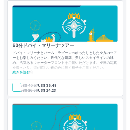
素早い折り返しとスリリングなスピードでの復路
スピード好きには安全で楽しく刺激的な体験
60分ドバイ・マリーナツアー
ドバイ・マリーナとパーム・ラグーンのゆったりとした夕方のツア
ーをお楽しみください。近代的な建築、美しいスカイラインの眺
め、活気あるウォーターフロントをご覧いただけます。夕日の写真
を撮ったり、街が眩しい夜の色に輝く様子をご覧ください。
続きを読む
含まれる内容
ドバイ・マリーナとパーム・ラグーンのパノラマ夕方ボートツ
アー
大人:
US$ 40.57
US$ 36.49
近代的な建築とウォーターフロントのスカイラインの眺望
子供:
US$ 26.96
US$ 24.23
夕日や夜景の写真撮影の機会
ドバイの活気ある街並みをゆったりと楽しめる景観体験