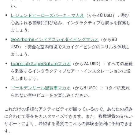
い。
レジェンドヒーローズパーク - マカオ
（から48 USD）：遊び
心あふれる冒険に飛び込み、インタラクティブな展示を探索し
ましょう。
GoAirborneインドアスカイダイビングマカオ
（から80
USD）：安全な室内環境でスカイダイビングのスリルを体験し
ましょう。
teamLab SuperNatureマカオ
（から24 USD）：すべての感覚
を刺激するインタラクティブなアートインスタレーションに没
入しましょう。
ゴールデンリール観覧車マカオ
（から8 USD）：コタイの忘れ
られない空中ビューをお楽しみください。
これだけの多様なアクティビティが揃っているので、あなたの好み
に合わせて滞在をカスタマイズできます。また、複数通貨の支払い
サポートにより、希望する通貨でこれらの体験を便利に予約できま
す。