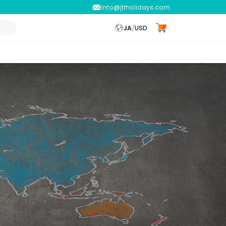
info@jtrholidays.com
JA
/
USD