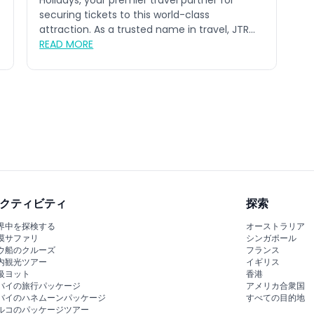
Holidays, your premier travel partner for
securing tickets to this world-class
attraction. As a trusted name in travel, JTR
Ho...
READ MORE
クティビティ
探索
界中を探検する
オーストラリア
漠サファリ
シンガポール
ウ船のクルーズ
フランス
内観光ツアー
イギリス
級ヨット
香港
バイの旅行パッケージ
アメリカ合衆国
バイのハネムーンパッケージ
すべての目的地
ルコのパッケージツアー