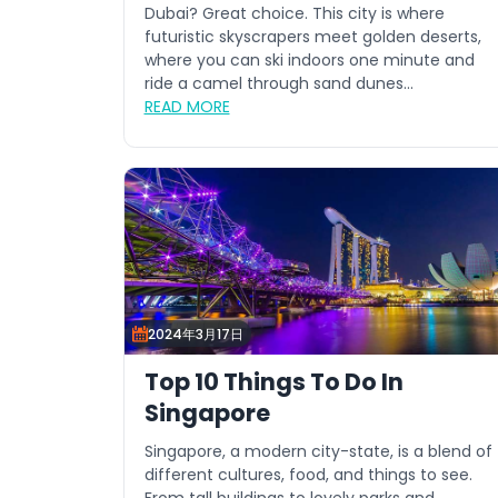
Dubai? Great choice. This city is where
futuristic skyscrapers meet golden deserts,
where you can ski indoors one minute and
ride a camel through sand dunes...
READ MORE
2024年3月17日
Top 10 Things To Do In
Singapore
Singapore, a modern city-state, is a blend of
different cultures, food, and things to see.