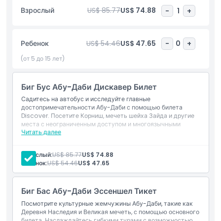
живописный опыт. Наслаждайтесь захватывающими
Взрослый
US$ 85.77
US$ 74.88
-
1
+
видами на силуэт города, побережье и архитектурные
шедевры, сидя на верхней палубе. Это отличный способ
увидеть все достопримечательности без хлопот, связанных
Ребенок
US$ 54.46
US$ 47.65
-
0
+
с навигацией по трафику или планированием маршрутов.
Для обеспечения безопасности тур следует строгим
(от 5 до 15 лет)
гигиеническим протоколам. Автобусы тщательно
очищаются, на борту обязательны маски, а антисептики
Биг Бус Абу-Даби Дискавер Билет
всегда доступны. Идеально подходит для семей, одиночных
путешественников и групп — этот экскурсионный тур
Садитесь на автобус и исследуйте главные
обязателен для тех, кто хочет комфортно и стильно
достопримечательности Абу-Даби с помощью билета
Discover. Посетите Корниш, мечеть шейха Зайда и другие
познакомиться с лучшим в Абу-Даби.
места с неограниченным доступом и многоязычными
Читать далее
аудиогидами.
Включает
Основные моменты
Билет на 24 часа
Взрослый:
US$ 85.77
US$ 74.88
Садись и выходи
Ребенок:
US$ 54.46
US$ 47.65
Полностью гибкий автобусный билет (бесплатная
смена даты)
Включено
Экскурсия по мечети шейха Зайда
Биг Бас Абу-Даби Эссеншел Тикет
Посмотрите культурные жемчужины Абу-Даби, такие как
Часы работы
Деревня Наследия и Великая мечеть, с помощью основного
билета. Наслаждайтесь гибкими турами с возможностью