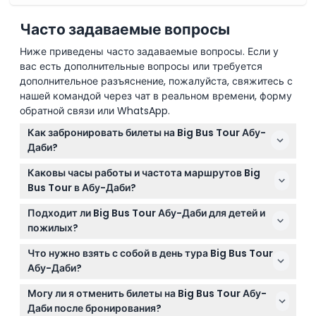
Часто задаваемые вопросы
Ниже приведены часто задаваемые вопросы. Если у
вас есть дополнительные вопросы или требуется
дополнительное разъяснение, пожалуйста, свяжитесь с
нашей командой через чат в реальном времени, форму
обратной связи или WhatsApp.
Как забронировать билеты на Big Bus Tour Абу-
Даби?
Вы можете легко забронировать билеты на Big Bus
Каковы часы работы и частота маршрутов Big
Tour Абу-Даби онлайн прямо на этом сайте. Просто
Bus Tour в Абу-Даби?
выберите предпочитаемый тип билета и дату, чтобы
Тур по городу (Красный маршрут) работает
проверить доступность и подтвердить
Подходит ли Big Bus Tour Абу-Даби для детей и
ежедневно с 9:00 до 17:00, автобусы приходят
бронирование.
пожилых?
каждые 30-40 минут. Шаттл к Мечети Шейха Зайда
Да, тур подходит для всей семьи и рассчитан на
(Зеленый маршрут) работает ежедневно с 10:00 до
Что нужно взять с собой в день тура Big Bus Tour
все возрастные группы, включая детей и пожилых.
16:30, автобусы ходят каждые 2 часа 30 минут
Абу-Даби?
Формат hop-on, hop-off позволяет легко
(график может меняться — пожалуйста,
Возьмите удобную одежду, солнцезащитный крем,
присоединяться к туру или выходить на любой
Могу ли я отменить билеты на Big Bus Tour Абу-
подтвердите при бронировании).
солнцезащитные очки и головной убор, если
остановке, подходящей вашему ритму.
Даби после бронирования?