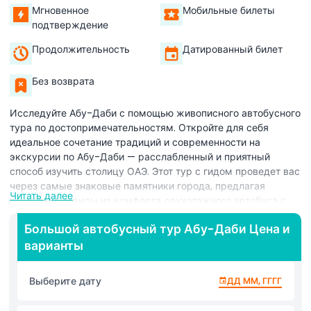
Мгновенное
Мобильные билеты
подтверждение
Продолжительность
Датированный билет
Без возврата
Исследуйте Абу-Даби с помощью живописного автобусного
тура по достопримечательностям. Откройте для себя
идеальное сочетание традиций и современности на
экскурсии по Абу-Даби — расслабленный и приятный
способ изучить столицу ОАЭ. Этот тур с гидом проведет вас
через самые знаковые памятники города, предлагая
Читать далее
панорамные виды из комфорта двухэтажного автобуса с
открытым верхом. От величественного Президентского
Большой автобусный тур Абу-Даби Цена и
дворца и роскошного Emirates Palace до культурного
варианты
богатства Heritage Village и всемирно известного Лувра
Абу-Даби — каждая остановка раскрывает новый слой
очарования города. Независимо от того, впервые ли вы
Выберите дату
ДД ММ, ГГГГ
здесь или местный житель, желающий заново открыть для
себя Абу-Даби, этот тур обеспечивает безопасный и