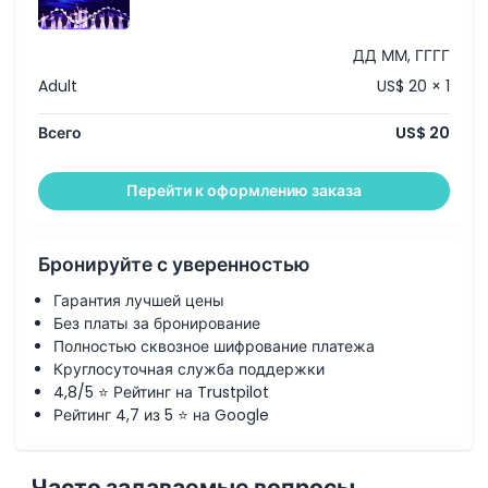
Политика в отношении детей и взрослых
ДД ММ, ГГГГ
Часы работы
Adult
US$ 20 × 1
Всего
US$ 20
Вещи, которые нужно знать
Перейти к оформлению заказа
Дресс-код
Политика отмены
Бронируйте с уверенностью
Гарантия лучшей цены
Без платы за бронирование
Полностью сквозное шифрование платежа
Круглосуточная служба поддержки
4,8/5 ⭐ Рейтинг на Trustpilot
Рейтинг 4,7 из 5 ⭐ на Google
Часто задаваемые вопросы