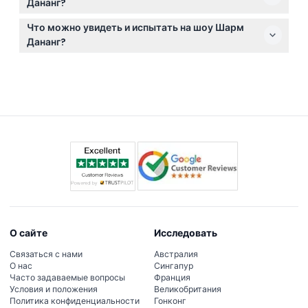
Дананг?
заранее, чтобы занять хорошие места и спокойно
Вы можете легко забронировать билеты онлайн
устроиться.
Что можно увидеть и испытать на шоу Шарм
прямо на этом сайте, где также можно проверить
Дананг?
доступность билетов на предпочитаемое время.
Наслаждайтесь ярким культурным
представлением с традиционной вьетнамской
музыкой, красочными костюмами, изящными
танцами, акробатикой и историями,
вдохновленными культурой Чам и местным
наследием.
О сайте
Исследовать
Связаться с нами
Австралия
О нас
Сингапур
Часто задаваемые вопросы
Франция
Условия и положения
Великобритания
Политика конфиденциальности
Гонконг