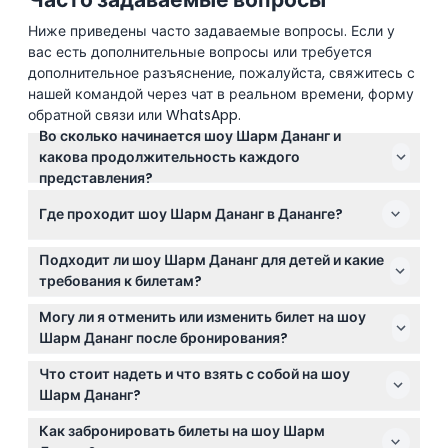
Ниже приведены часто задаваемые вопросы. Если у
вас есть дополнительные вопросы или требуется
дополнительное разъяснение, пожалуйста, свяжитесь с
нашей командой через чат в реальном времени, форму
обратной связи или WhatsApp.
Во сколько начинается шоу Шарм Дананг и
какова продолжительность каждого
представления?
Шоу Шарм Дананг проводится дважды в день в
Где проходит шоу Шарм Дананг в Дананге?
17:00 и 19:30, каждое выступление длится около 70
минут. Пожалуйста, проверьте наличие билетов и
Шоу проходит в Доме культуры труда Дананг,
точное время при бронировании онлайн.
Подходит ли шоу Шарм Дананг для детей и какие
расположенном по адресу ул. Кач Ман Танг Там, 2 в
требования к билетам?
районе Хай Чау, Дананг.
Дети ниже 80 см проходят бесплатно, но без места;
Могу ли я отменить или изменить билет на шоу
дети ростом от 80 до 120 см должны иметь детский
Шарм Дананг после бронирования?
билет, а ростом выше 120 см – взрослый билет. Шоу
Нет — билеты, забронированные онлайн, не
подходит для всей семьи и всех возрастов.
Что стоит надеть и что взять с собой на шоу
подлежат отмене, возврату или изменению, поэтому
Шарм Дананг?
убедитесь в своих планах перед покупкой.
Рекомендуется носить повседневную и удобную
Как забронировать билеты на шоу Шарм
одежду для комфортного просмотра. Лучше прийти