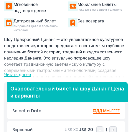
Мгновенное
Мобильные билеты
показать на вашем телефоне
подтверждение
Датированный билет
Без возврата
выбранная дата и временной
интервал
Шоу Прекрасный Дананг — это увлекательное культурное
представление, которое предлагает посетителям глубокое
понимание богатой истории, традиций и художественного
наследия Дананга. Это визуально потрясающее шоу
сочетает традиционную вьетнамскую культуру с
современными театральными технологиями, создавая
Читать далее
погружение, которое привлекает зрителей всех возрастов.
Через выразительное повествование представление
Очаровательный билет на шоу Дананг Цена
подчеркивает эволюцию города, одновременно почитая его
и варианты
древние корни. Талантливые танцоры и исполнители
выходят на сцену в ярких, тщательно разработанных
костюмах, оживляя каждую сцену с элегантностью и
Select a Date
ДД ММ, ГГГГ
энергией. Шоу великолепно демонстрирует элементы
древней цивилизации Чам, наряду с классическими
вьетнамскими народными традициями, отражая
Взрослый
US$ 30
US$ 20
-
1
+