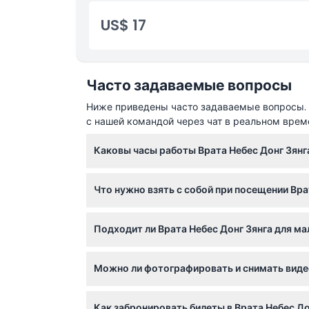
US$ 17
Часто задаваемые вопросы
Ниже приведены часто задаваемые вопросы. Е
с нашей командой через чат в реальном врем
Каковы часы работы Врата Небес Донг Зянг
Врата Небес Донг Зянга открыты ежедневно 
Что нужно взять с собой при посещении Вра
бронировании).
Обязательно возьмите воду, солнцезащитны
Подходит ли Врата Небес Донг Зянга для ма
возле водопадов и пещер могут быть неров
Дети ростом до 100 см проходят бесплатно,
Можно ли фотографировать и снимать видео
учитывайте подвижность вашего ребенка п
Фотографировать и снимать видео разрешен
Как забронировать билеты в Врата Небес До
выступлений, чтобы уважать их приватность