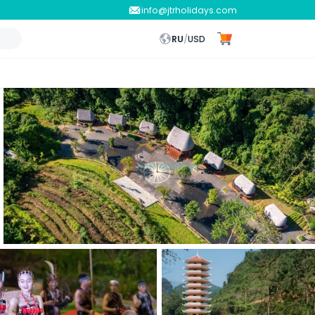
info@jtrholidays.com
RU
/
USD