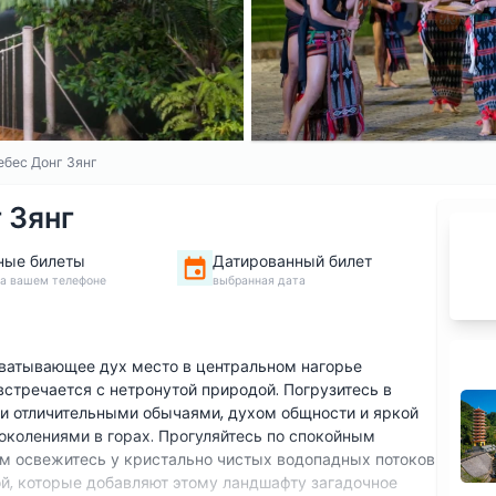
ебес Донг Зянг
 Зянг
ные билеты
Датированный билет
на вашем телефоне
выбранная дата
хватывающее дух место в центральном нагорье
встречается с нетронутой природой. Погрузитесь в
ми отличительными обычаями, духом общности и яркой
околениями в горах. Прогуляйтесь по спокойным
ем освежитесь у кристально чистых водопадных потоков
й, которые добавляют этому ландшафту загадочное