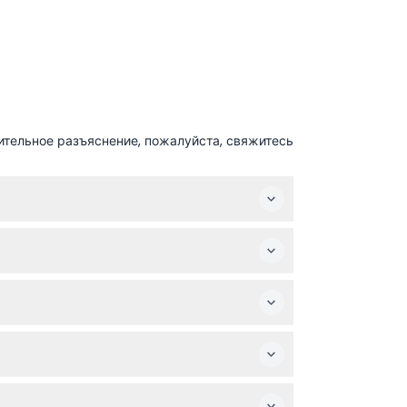
ительное разъяснение, пожалуйста, свяжитесь
яться — пожалуйста, уточняйте при
обувь с хорошим сцеплением, так как тропы
ерритории есть неровности, поэтому
ием местных жителей или культурных