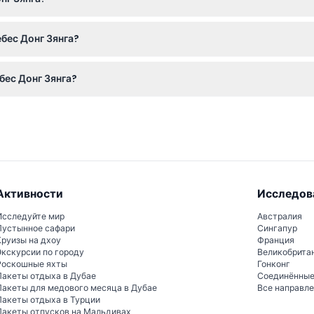
йн прямо на этом сайте, где также найдете информацию о нали
бес Донг Зянга?
ат возврату и обмену, поэтому будьте уверены в своих планах 
бес Донг Зянга?
 водопадов, пещеры с сталагмитами и насладиться аутентичны
тную кухню.
Активности
Исследов
Исследуйте мир
Австралия
Пустынное сафари
Сингапур
Круизы на дхоу
Франция
Экскурсии по городу
Великобрита
Роскошные яхты
Гонконг
Пакеты отдыха в Дубае
Соединённы
Пакеты для медового месяца в Дубае
Все направл
Пакеты отдыха в Турции
Пакеты отпусков на Мальдивах