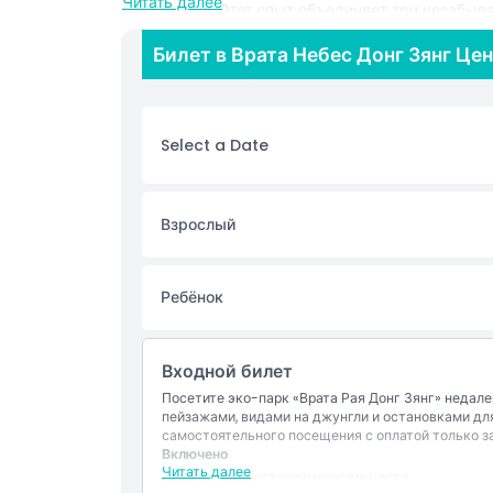
Читать далее
очарование. Этот опыт объединяет три незабыв
культурный туризм, духовный туризм и экотури
Билет в Врата Небес Донг Зянг Це
принимая подлинные традиции через живое об
присоединяйтесь к культурным представлениям
выражениями идентичности — идеальным для п
обычного осмотра достопримечательностей. За
Select a Date
высокогорными вкусами: насладитесь ароматн
маленьким пирамидальным клейким рисовым пи
по традиционным рецептам. Если вы ищете уник
Зянг предлагают идеальное сочетание культур
Взрослый
Основные моменты
Ребёнок
Включено
Входной билет
Политика в отношении детей и взрослых
Посетите эко-парк «Врата Рая Донг Зянг» недале
пейзажами, видами на джунгли и остановками дл
самостоятельного посещения с оплатой только за
Включено
Часы работы
Читать далее
Вход на достопримечательности