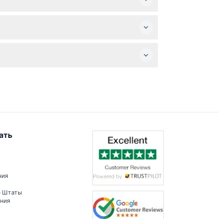
чии и ценах.
перед бронированием.
ми культурными впечатлениями народа Ко
ать
ния
е Штаты
ения