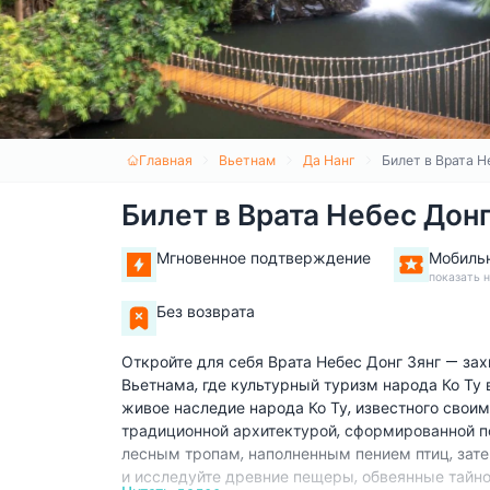
Главная
Вьетнам
Да Нанг
Билет в Врата Н
Билет в Врата Небес Донг
Мгновенное подтверждение
Мобиль
показать 
Без возврата
Откройте для себя Врата Небес Донг Зянг — за
Вьетнама, где культурный туризм народа Ко Ту 
живое наследие народа Ко Ту, известного свои
традиционной архитектурой, сформированной п
лесным тропам, наполненным пением птиц, зат
и исследуйте древние пещеры, обвеянные тайно