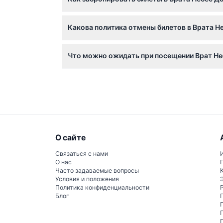
Вы можете легко забронировать билеты онла
Какова политика отмены билетов в Врата Не
Билеты в Врата Небес Донг Зянга не подлеж
Что можно ожидать при посещении Врат Не
Ожидайте исследовать более 25 природных
Ту, включая традиционное ткачество и мес
О сайте
Связаться с нами
О нас
Часто задаваемые вопросы
Условия и положения
Политика конфиденциальности
Блог