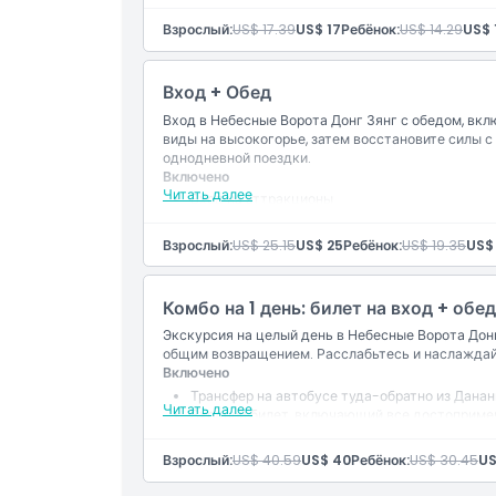
Вещи, которые нужно знать
Взрослый:
US$ 17.39
US$ 17
Ребёнок:
US$ 14.29
US$ 
Вход + Обед
Местоположение
Вход в Небесные Ворота Донг Зянг с обедом, вк
виды на высокогорье, затем восстановите силы 
Дресс-код
однодневной поездки.
Включено
Читать далее
Вход на аттракционы
Политика отмены
Обед
Взрослый:
US$ 25.15
US$ 25
Ребёнок:
US$ 19.35
US$
Комбо на 1 день: билет на вход + обе
Экскурсия на целый день в Небесные Ворота Донг 
общим возвращением. Расслабьтесь и наслаждай
Включено
Трансфер на автобусе туда-обратно из Данан
Читать далее
Входной билет, включающий все достоприме
Обед в ресторане Донг Джанг Хевенс Гейт
Купание в ручье, скольжение по водопаду и г
Взрослый:
US$ 40.59
US$ 40
Ребёнок:
US$ 30.45
US
Катание на багги внутри парка
Опыт традиционного ткачества гобеленов в 