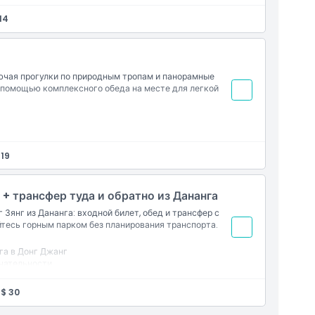
14
лючая прогулки по природным тропам и панорамные
с помощью комплексного обеда на месте для легкой
 19
д + трансфер туда и обратно из Дананга
Зянг из Дананга: входной билет, обед и трансфер с
тесь горным парком без планирования транспорта.
га в Донг Джанг
чательности
ребля на SUP
$ 30
Культурной деревне Ко Ту