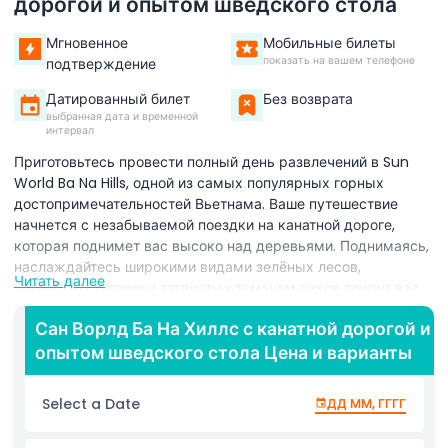
дорогой и опытом шведского стола
Мгновенное
Мобильные билеты
показать на вашем телефоне
подтверждение
Датированный билет
Без возврата
выбранная дата и временной
интервал
Приготовьтесь провести полный день развлечений в Sun
World Ba Na Hills, одной из самых популярных горных
достопримечательностей Вьетнама. Ваше путешествие
начнется с незабываемой поездки на канатной дороге,
которая поднимет вас высоко над деревьями. Поднимаясь,
наслаждайтесь широкими видами зелёных лесов,
Читать далее
холмистых равнин и затянутых туманом пиков вокруг вас.
Чем выше вы поднимаетесь, тем прохладнее становится
Сан Ворлд Ба На Хиллс с канатной дорогой и
воздух, а пейзажи — ещё более драматичными. На вершине
опытом шведского стола Цена и варианты
вас ждет мир, полный развлечений и впечатлений.
Прогуляйтесь по известному Золотому мосту, сделайте
фотографии с обзорных площадок и пройдитесь по
Select a Date
ДД ММ, ГГГГ
очаровательной Французской деревне с её сказочными
улицами и зданиями. Вы также можете прогуляться по