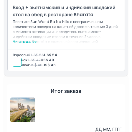
Часы работы
дороге в течение 3 последовательных дней с момента
Вход + вьетнамский и индийский шведский
активации (в пределах срока действия билета)
стол на обед в ресторане Bharata
Вещи, которые нужно знать
Посетите Sun World Ba Na Hills с неограниченным
количеством поездок на канатной дороге в течение 3 дней
с момента активации и насладитесь вьетнамско-
Местоположение
индийским шведским столом в течение 2 часов в
Читать далее
ресторане Bharata с халяльной сертификацией
(одноразовое питание на выбранную вами дату).
Политика отмены
Включено в стоимость
Взрослый:
US$ 56
US$ 54
2-часовой шведский стол в ресторане Bharata
Ребёнок:
US$ 42
US$ 40
(вьетнамско-индийский шведский стол,
Пожилой:
US$ 48
US$ 46
сертифицированный Халяль), однократное
использование в выбранную вами дату:
меню
Неограниченное количество поездок на канатной
дороге в течение 3 последовательных дней с момента
активации (в течение срока действия билета,
Итог заказа
указанного на билете)
ДД ММ, ГГГГ