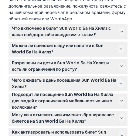
дополнительное разъяснение, пожалуйста, свяжитесь с
нашей командой через чат в реальном времени, форму
обратной связи или WhatsApp.
Что включено в билет Sun World Ба На Хиллз с
канатной дорогой и шведским столом?
Ваш билет включает неограниченное количество
Можно ли приносить еду или напитки в Sun
поездок на канатной дороге в течение 3 подряд
World Ба На Хиллз?
дней с момента активации, 2-часовое питание по
Нет, приносить еду или напитки снаружи
шведскому столу в ресторане Four Seasons Buffet
Разрешены ли дети в Sun World Ба На Хиллз и
запрещено, поэтому обязательно воспользуйтесь
в выбранный вами день, а также доступ к таким
есть ли ограничения по росту?
шведским столом и вариантами питания,
достопримечательностям, как Золотой мост, сады
Дети ростом ниже 99 см проходят бесплатно, а при
доступными внутри парка.
Чего ожидать в день посещения Sun World Ба На
Ле Жарден Д’Амур, замок Луна и храм Гелиос Ват.
росте 140 см и выше взимается плата как за
Хиллз?
взрослого. Пожалуйста, проверьте рост вашего
Подходит ли посещение Sun World Ба На Хиллз
Ожидайте живописную поездку на канатной дороге
ребенка перед бронированием, чтобы правильно
для людей с ограниченной мобильностью или с
с панорамными видами на горы, посещение
спланировать визит.
колясками?
знаменитого Золотого моста, прогулки по
Достопримечательность недоступна для колясок и
Французской деревне и садам, а также обед по
Могу ли я отменить или изменить бронирование
инвалидных колясок, поэтому она может не
шведскому столу в ресторане Four Seasons в часы
билетов на Sun World Ба На Хиллз?
подойти людям с ограниченной мобильностью.
работы с 10:30 до 15:00 (последний вход за 60
К сожалению, отмены, возвраты или изменения
Как активировать и использовать билет Sun
минут до закрытия) (время работы может
после бронирования не предусмотрены, поэтому