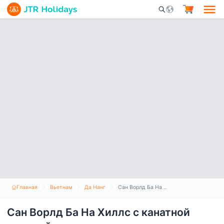
Mobile Search Opene
Главная
Вьетнам
Да Нанг
Сан Ворлд Ба На Хиллс с канатной дорогой и опытом шведского стола
Сан Ворлд Ба На Хиллс с канатной