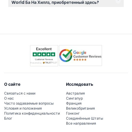
World Ба На Хиллз, приобретенный здесь?
изменяться — пожалуйста, подтвердите при
убедитесь в своем решении перед покупкой.
При прибытии вам нужно будет пройти проверку
бронировании).
Face ID для активации 3-дневного пропуска,
который даст доступ к канатным дорогам и
включенным достопримечательностям в течение
срока действия билета.
О сайте
Исследовать
Связаться с нами
Австралия
О нас
Сингапур
Часто задаваемые вопросы
Франция
Условия и положения
Великобритания
Политика конфиденциальности
Гонконг
Блог
Соединённые Штаты
Все направления